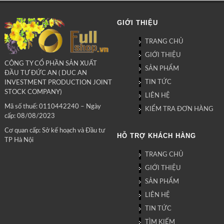
GIỚI THIỆU
TRANG CHỦ
GIỚI THIỆU
CÔNG TY CỔ PHẦN SẢN XUẤT
SẢN PHẨM
ĐẦU TƯ ĐỨC AN ( DUC AN
TIN TỨC
INVESTMENT PRODUCTION JOINT
STOCK COMPANY)
LIÊN HỆ
Mã số thuế: 0110442240 – Ngày
KIỂM TRA ĐƠN HÀNG
cấp: 08/08/2023
Cơ quan cấp: Sở kế hoạch và Đầu tư
HỖ TRỢ KHÁCH HÀNG
TP Hà Nội
TRANG CHỦ
GIỚI THIỆU
SẢN PHẨM
LIÊN HỆ
TIN TỨC
TÌM KIẾM