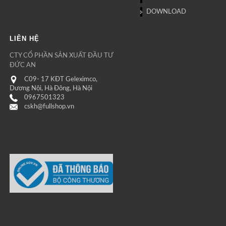
DOWNLOAD
LIÊN HỆ
CTY CỔ PHẦN SẢN XUẤT ĐẦU TƯ
ĐỨC AN
C09- 17 KĐT Geleximco,
Dương Nội, Hà Đông, Hà Nội
0967501323
cskh@fullshop.vn