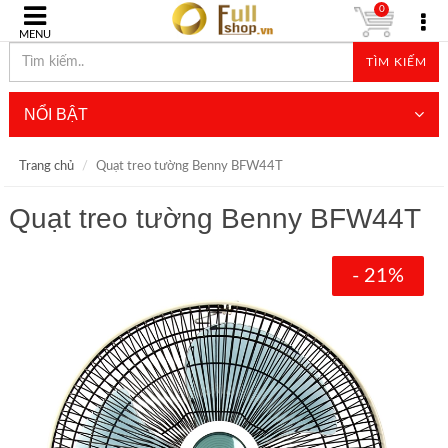
0
MENU
TÌM KIẾM
NỔI BẬT
Trang chủ
Quạt treo tường Benny BFW44T
Quạt treo tường Benny BFW44T
- 21%