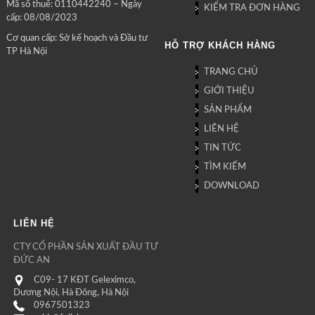
Mã số thuế: 0110442240 – Ngày
KIỂM TRA ĐƠN HÀNG
cấp: 08/08/2023
Cơ quan cấp: Sở kế hoạch và Đầu tư
HỖ TRỢ KHÁCH HÀNG
TP Hà Nội
TRANG CHỦ
GIỚI THIỆU
SẢN PHẨM
LIÊN HỆ
TIN TỨC
TÌM KIẾM
DOWNLOAD
LIÊN HỆ
CTY CỔ PHẦN SẢN XUẤT ĐẦU TƯ
ĐỨC AN
C09- 17 KĐT Geleximco,
Dương Nội, Hà Đông, Hà Nội
0967501323