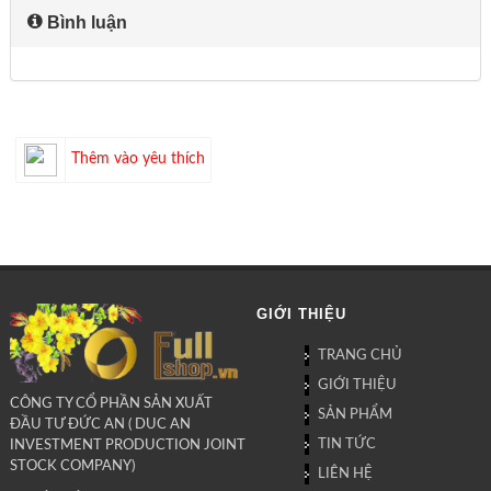
Bình luận
Thêm vào yêu thích
GIỚI THIỆU
TRANG CHỦ
GIỚI THIỆU
CÔNG TY CỔ PHẦN SẢN XUẤT
SẢN PHẨM
ĐẦU TƯ ĐỨC AN ( DUC AN
TIN TỨC
INVESTMENT PRODUCTION JOINT
STOCK COMPANY)
LIÊN HỆ