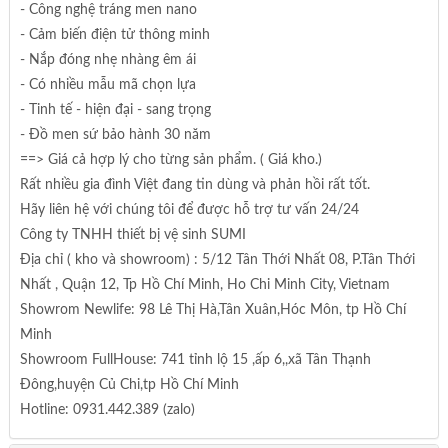
- Công nghệ tráng men nano
- Cảm biến điện tử thông minh
- Nắp đóng nhẹ nhàng êm ái
- Có nhiều mẫu mã chọn lựa
- Tinh tế - hiện đại - sang trọng
- Đồ men sứ bảo hành 30 năm
==> Giá cả hợp lý cho từng sản phẩm. ( Giá kho.)
Rất nhiều gia đình Việt đang tin dùng và phản hồi rất tốt.
Hãy liên hệ với chúng tôi để được hỗ trợ tư vấn 24/24
Công ty TNHH thiết bị vệ sinh SUMI
Địa chỉ ( kho và showroom) : 5/12 Tân Thới Nhất 08, P.Tân Thới
Nhất , Quận 12, Tp Hồ Chí Minh, Ho Chi Minh City, Vietnam
Showrom Newlife: 98 Lê Thị Hà,Tân Xuân,Hóc Môn, tp Hồ Chí
Minh
Showroom FullHouse: 741 tỉnh lộ 15 ,ấp 6,,xã Tân Thạnh
Đông,huyện Củ Chi,tp Hồ Chí Minh
Hotline: 0931.442.389 (zalo)