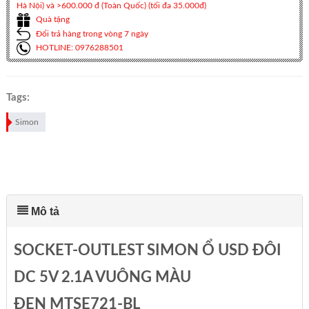
Hà Nội) và >600.000 đ (Toàn Quốc) (tối đa 35.000đ)
Quà tặng
Đổi trả hàng trong vòng 7 ngày
HOTLINE: 0976288501
Tags:
Simon
Mô tả
SOCKET-OUTLEST SIMON
Ổ USD ĐÔI
DC 5V 2.1A VUÔNG MÀU
ĐEN
MTSE721-BL