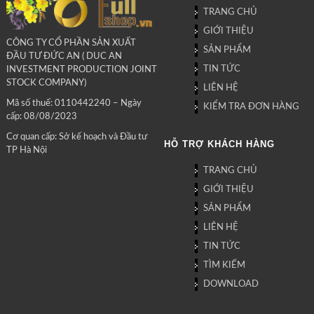
TRANG CHỦ
GIỚI THIỆU
CÔNG TY CỔ PHẦN SẢN XUẤT
SẢN PHẨM
ĐẦU TƯ ĐỨC AN ( DUC AN
TIN TỨC
INVESTMENT PRODUCTION JOINT
STOCK COMPANY)
LIÊN HỆ
Mã số thuế: 0110442240 – Ngày
KIỂM TRA ĐƠN HÀNG
cấp: 08/08/2023
Cơ quan cấp: Sở kế hoạch và Đầu tư
HỖ TRỢ KHÁCH HÀNG
TP Hà Nội
TRANG CHỦ
GIỚI THIỆU
SẢN PHẨM
LIÊN HỆ
TIN TỨC
TÌM KIẾM
DOWNLOAD