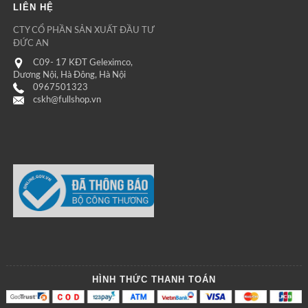
LIÊN HỆ
CTY CỔ PHẦN SẢN XUẤT ĐẦU TƯ
ĐỨC AN
C09- 17 KĐT Geleximco,
Dương Nội, Hà Đông, Hà Nội
0967501323
cskh@fullshop.vn
HÌNH THỨC THANH TOÁN