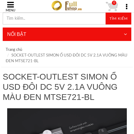
0
MENU
TÌM KIẾM
NỔI BẬT
Trang chủ
SOCKET-OUTLEST SIMON Ổ USD ĐÔI DC 5V 2.1A VUÔNG MÀU
ĐEN MTSE721-BL
SOCKET-OUTLEST SIMON Ổ
USD ĐÔI DC 5V 2.1A VUÔNG
MÀU ĐEN MTSE721-BL