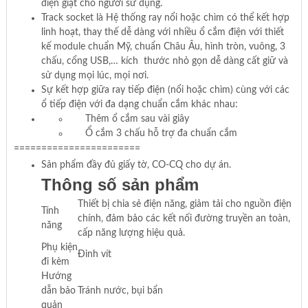
điện giật cho người sử dụng.
Track socket là Hệ thống ray nổi hoặc chìm có thể kết hợp
linh hoạt, thay thế dễ dàng với nhiều ổ cắm điện với thiết
kế module chuẩn Mỹ, chuẩn Châu Âu, hình tròn, vuông, 3
chấu, cổng USB,… kích thước nhỏ gọn dễ dàng cất giữ và
sử dụng mọi lúc, mọi nơi.
Sự kết hợp giữa ray tiếp điện (nổi hoặc chìm) cùng với các
ổ tiếp điện với đa dạng chuẩn cắm khác nhau:
Thêm ổ cắm sau vài giây
Ổ cắm 3 chấu hỗ trợ đa chuẩn cắm
=======================
Sản phẩm đầy đủ giấy tờ, CO-CQ cho dự án.
Thông số sản phẩm
Thiết bị chia sẻ điện năng, giảm tải cho nguồn điện
Tính
chính, đảm bảo các kết nối đường truyền an toàn,
năng
cấp năng lượng hiệu quả.
Phụ kiện
Đinh vít
đi kèm
Hướng
dẫn bảo
Tránh nước, bụi bẩn
quản