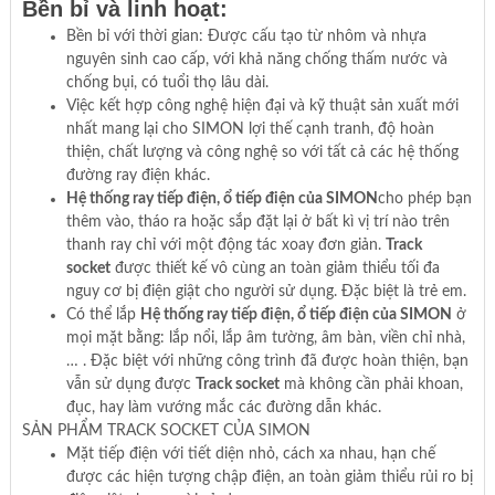
Bền bỉ và linh hoạt:
Bền bỉ với thời gian: Được cấu tạo từ nhôm và nhựa
nguyên sinh cao cấp, với khả năng chống thấm nước và
chống bụi, có tuổi thọ lâu dài.
Việc kết hợp công nghệ hiện đại và kỹ thuật sản xuất mới
nhất mang lại cho SIMON lợi thế cạnh tranh, độ hoàn
thiện, chất lượng và công nghệ so với tất cả các hệ thống
đường ray điện khác.
Hệ thống ray tiếp điện, ổ tiếp điện của SIMON
cho phép bạn
thêm vào, tháo ra hoặc sắp đặt lại ở bất kì vị trí nào trên
thanh ray chỉ với một động tác xoay đơn giản.
Track
socket
được thiết kế vô cùng an toàn giảm thiểu tối đa
nguy cơ bị điện giật cho người sử dụng. Đặc biệt là trẻ em.
Có thể lắp
Hệ thống ray tiếp điện, ổ tiếp điện của SIMON
ở
mọi mặt bằng: lắp nổi, lắp âm tường, âm bàn, viền chỉ nhà,
… . Đặc biệt với những công trình đã được hoàn thiện, bạn
vẫn sử dụng được
Track socket
mà không cần phải khoan,
đục, hay làm vướng mắc các đường dẫn khác.
SẢN PHẨM TRACK SOCKET CỦA SIMON
Mặt tiếp điện với tiết diện nhỏ, cách xa nhau, hạn chế
được các hiện tượng chập điện, an toàn giảm thiểu rủi ro bị