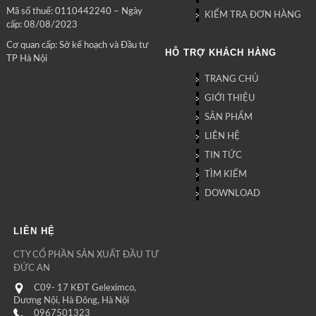
Mã số thuế: 0110442240 – Ngày
KIỂM TRA ĐƠN HÀNG
cấp: 08/08/2023
Cơ quan cấp: Sở kế hoạch và Đầu tư
HỖ TRỢ KHÁCH HÀNG
TP Hà Nội
TRANG CHỦ
GIỚI THIỆU
SẢN PHẨM
LIÊN HỆ
TIN TỨC
TÌM KIẾM
DOWNLOAD
LIÊN HỆ
CTY CỔ PHẦN SẢN XUẤT ĐẦU TƯ
ĐỨC AN
C09- 17 KĐT Geleximco,
Dương Nội, Hà Đông, Hà Nội
0967501323