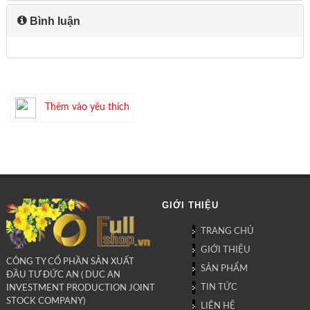
Bình luận
Thêm vào yêu thích
GIỚI THIỆU
TRANG CHỦ
GIỚI THIỆU
CÔNG TY CỔ PHẦN SẢN XUẤT
SẢN PHẨM
ĐẦU TƯ ĐỨC AN ( DUC AN
TIN TỨC
INVESTMENT PRODUCTION JOINT
STOCK COMPANY)
LIÊN HỆ