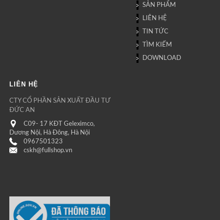
SẢN PHẨM
LIÊN HỆ
TIN TỨC
TÌM KIẾM
DOWNLOAD
LIÊN HỆ
CTY CỔ PHẦN SẢN XUẤT ĐẦU TƯ
ĐỨC AN
C09- 17 KĐT Geleximco,
Dương Nội, Hà Đông, Hà Nội
0967501323
cskh@fullshop.vn