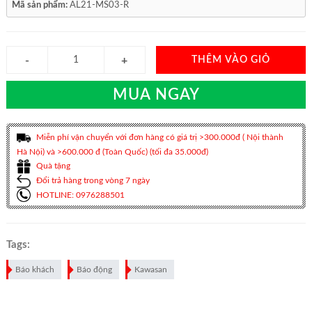
Mã sản phẩm:
AL21-MS03-R
THÊM VÀO GIỎ
MUA NGAY
Miễn phí vận chuyển với đơn hàng có giá trị >300.000đ ( Nội thành
Hà Nội) và >600.000 đ (Toàn Quốc) (tối đa 35.000đ)
Quà tặng
Đổi trả hàng trong vòng 7 ngày
HOTLINE: 0976288501
Tags:
Báo khách
Báo động
Kawasan