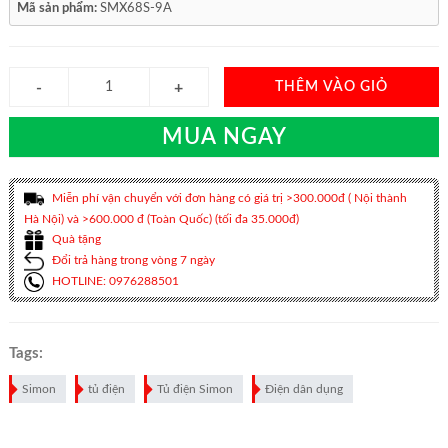
Mã sản phẩm:
SMX68S-9A
THÊM VÀO GIỎ
MUA NGAY
Miễn phí vận chuyển với đơn hàng có giá trị >300.000đ ( Nội thành
Hà Nội) và >600.000 đ (Toàn Quốc) (tối đa 35.000đ)
Quà tặng
Đổi trả hàng trong vòng 7 ngày
HOTLINE: 0976288501
Tags:
Simon
tủ điện
Tủ điện Simon
Điện dân dụng