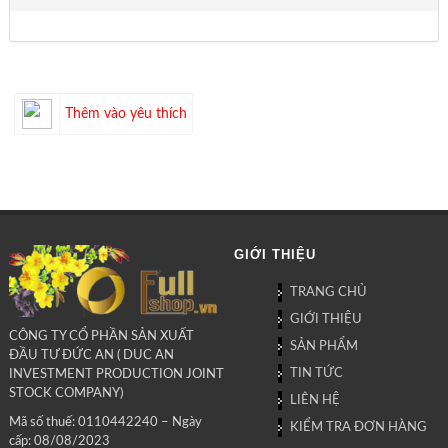
Thêm vào yêu thích
GIỚI THIỆU
TRANG CHỦ
GIỚI THIỆU
CÔNG TY CỔ PHẦN SẢN XUẤT
SẢN PHẨM
ĐẦU TƯ ĐỨC AN ( DUC AN
TIN TỨC
INVESTMENT PRODUCTION JOINT
STOCK COMPANY)
LIÊN HỆ
Mã số thuế: 0110442240 – Ngày
KIỂM TRA ĐƠN HÀNG
cấp: 08/08/2023