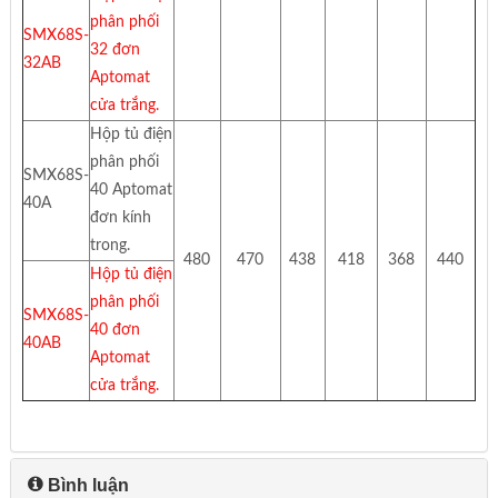
phân phối
SMX68S-
32 đơn
32AB
Aptomat
cửa trắng.
Hộp tủ điện
phân phối
SMX68S-
40 Aptomat
40A
đơn kính
trong.
480
470
438
418
368
440
Hộp tủ điện
phân phối
SMX68S-
40 đơn
40AB
Aptomat
cửa trắng.
Bình luận