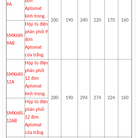
đơn
9A
Aptomat
kính trong.
200
190
240
220
170
160
Hộp tủ điện
phân phối 9
SMX68S-
đơn
9AB
Aptomat
cửa trắng.
Hộp tủ điện
phân phối
SMX68S-
12 đơn
12A
Aptomat
kính trong.
200
190
294
274
224
160
Hộp tủ điện
phân phối
SMX68S-
12 đơn
12AB
Aptomat
cửa trắng.