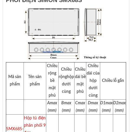
PHỐI ĐIỆN SIMON SMX68S
Chiều
Chiều
Chiều
Chiều
rộng
dài của
Mã sản
Tên sản
rộnghộp
dài bề
bề
hộp
Chiều lỗ gắn
phẩm
phẩm
dưới
mặt
mặt
dưới
cùng
phủ
phủ
cùng
Amax
Bmax
Cmax
Dmax
D1max
D2max
(mm)
(mm)
(mm)
(mm)
(mm)
(mm)
Hộp tủ điện
phân phối 9
SMX68S-