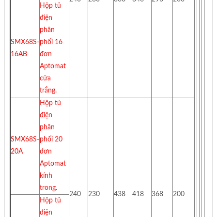
Hộp tủ
điện
phân
SMX68S-
phối 16
16AB
đơn
Aptomat
cửa
trắng.
Hộp tủ
điện
phân
SMX68S-
phối 20
20A
đơn
Aptomat
kính
trong.
240
230
438
418
368
200
Hộp tủ
điện