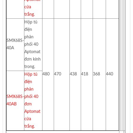
cửa
trắng.
Hộp tủ
điện
phân
SMX68S-
phối 40
40A
Aptomat
đơn kính
trong.
480
470
438
418
368
440
Hộp tủ
điện
phân
SMX68S-
phối 40
40AB
đơn
Aptomat
cửa
trắng.