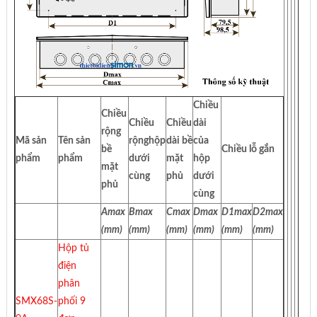
Chiều
Chiều
Chiều
Chiều
dài
rộng
Mã sản
Tên sản
rộnghộp
dài bề
của
bề
Chiều lỗ gắn
phẩm
phẩm
dưới
mặt
hộp
mặt
cùng
phủ
dưới
phủ
cùng
Amax
Bmax
Cmax
Dmax
D1max
D2max
(mm)
(mm)
(mm)
(mm)
(mm)
(mm)
Hộp tủ
điện
phân
SMX68S-
phối 9