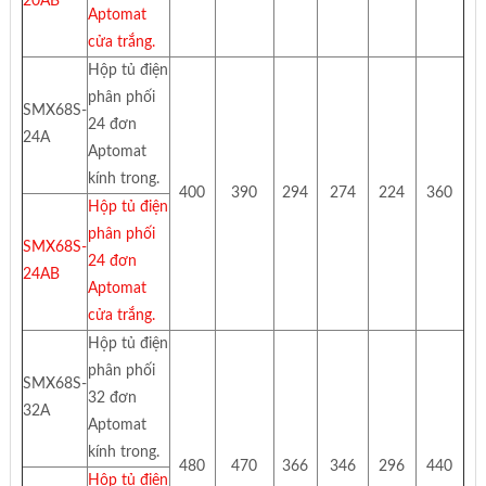
20AB
Aptomat
cửa trắng.
Hộp tủ điện
phân phối
SMX68S-
24 đơn
24A
Aptomat
kính trong.
400
390
294
274
224
360
Hộp tủ điện
phân phối
SMX68S-
24 đơn
24AB
Aptomat
cửa trắng.
Hộp tủ điện
phân phối
SMX68S-
32 đơn
32A
Aptomat
kính trong.
480
470
366
346
296
440
Hộp tủ điện