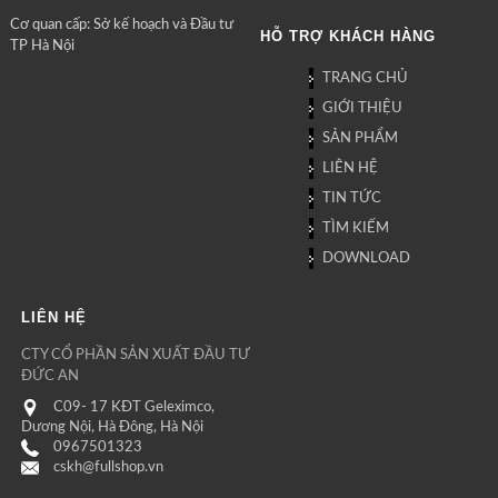
Cơ quan cấp: Sở kế hoạch và Đầu tư
HỖ TRỢ KHÁCH HÀNG
TP Hà Nội
TRANG CHỦ
GIỚI THIỆU
SẢN PHẨM
LIÊN HỆ
TIN TỨC
TÌM KIẾM
DOWNLOAD
LIÊN HỆ
CTY CỔ PHẦN SẢN XUẤT ĐẦU TƯ
ĐỨC AN
C09- 17 KĐT Geleximco,
Dương Nội, Hà Đông, Hà Nội
0967501323
cskh@fullshop.vn