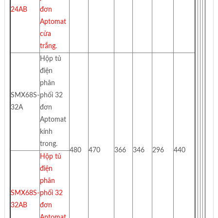
24AB
đơn
Aptomat
cửa
trắng.
Hộp tủ
điện
phân
SMX68S-
phối 32
32A
đơn
Aptomat
kính
trong.
480
470
366
346
296
440
Hộp tủ
điện
phân
SMX68S-
phối 32
32AB
đơn
Aptomat