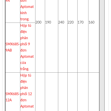
9A
đơn
Aptomat
kính
trong.
200
190
240
220
170
160
Hộp tủ
điện
phân
SMX68S-
phối 9
9AB
đơn
Aptomat
cửa
trắng.
Hộp tủ
điện
phân
SMX68S-
phối 12
12A
đơn
Aptomat