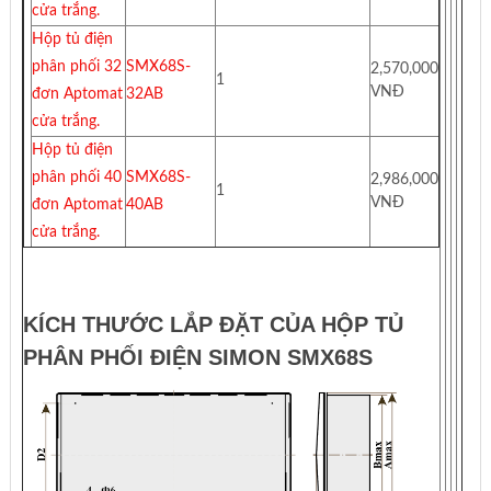
cửa trắng.
Hộp tủ điện
phân phối 32
SMX68S-
2,570,000
1
VNĐ
đơn Aptomat
32AB
cửa trắng.
Hộp tủ điện
phân phối 40
SMX68S-
2,986,000
1
VNĐ
đơn Aptomat
40AB
cửa trắng.
KÍCH THƯỚC LẮP ĐẶT CỦA HỘP TỦ
PHÂN PHỐI ĐIỆN SIMON SMX68S