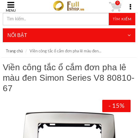
0
MENU
TÌM KIẾM
NỔI BẬT
Trang chủ
Viền công tắc ổ cắm đơn pha lê màu đen...
Viền công tắc ổ cắm đơn pha lê
màu đen Simon Series V8 80810-
67
- 15%