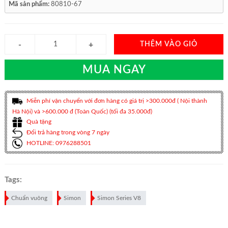
Mã sản phẩm:
80810-67
THÊM VÀO GIỎ
MUA NGAY
Miễn phí vận chuyển với đơn hàng có giá trị >300.000đ ( Nội thành
Hà Nội) và >600.000 đ (Toàn Quốc) (tối đa 35.000đ)
Quà tặng
Đổi trả hàng trong vòng 7 ngày
HOTLINE: 0976288501
Tags:
Chuẩn vuông
Simon
Simon Series V8