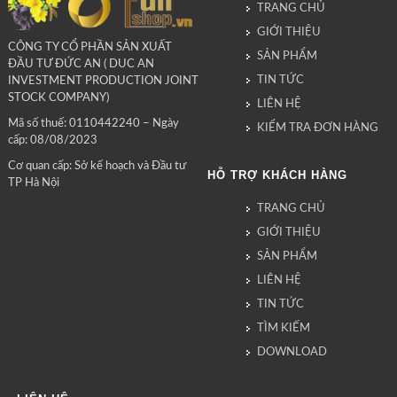
TRANG CHỦ
GIỚI THIỆU
CÔNG TY CỔ PHẦN SẢN XUẤT
SẢN PHẨM
ĐẦU TƯ ĐỨC AN ( DUC AN
TIN TỨC
INVESTMENT PRODUCTION JOINT
STOCK COMPANY)
LIÊN HỆ
Mã số thuế: 0110442240 – Ngày
KIỂM TRA ĐƠN HÀNG
cấp: 08/08/2023
Cơ quan cấp: Sở kế hoạch và Đầu tư
HỖ TRỢ KHÁCH HÀNG
TP Hà Nội
TRANG CHỦ
GIỚI THIỆU
SẢN PHẨM
LIÊN HỆ
TIN TỨC
TÌM KIẾM
DOWNLOAD