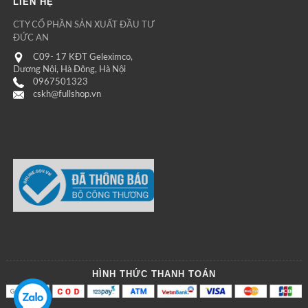
LIÊN HỆ
CTY CỔ PHẦN SẢN XUẤT ĐẦU TƯ
ĐỨC AN
C09- 17 KĐT Geleximco,
Dương Nội, Hà Đông, Hà Nội
0967501323
cskh@fullshop.vn
HÌNH THỨC THANH TOÁN