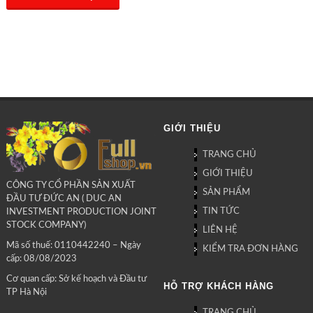
GIỚI THIỆU
TRANG CHỦ
GIỚI THIỆU
CÔNG TY CỔ PHẦN SẢN XUẤT
SẢN PHẨM
ĐẦU TƯ ĐỨC AN ( DUC AN
TIN TỨC
INVESTMENT PRODUCTION JOINT
STOCK COMPANY)
LIÊN HỆ
Mã số thuế: 0110442240 – Ngày
KIỂM TRA ĐƠN HÀNG
cấp: 08/08/2023
Cơ quan cấp: Sở kế hoạch và Đầu tư
HỖ TRỢ KHÁCH HÀNG
TP Hà Nội
TRANG CHỦ