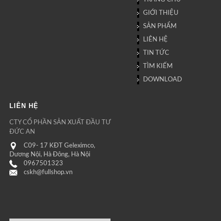
GIỚI THIỆU
SẢN PHẨM
LIÊN HỆ
TIN TỨC
TÌM KIẾM
DOWNLOAD
LIÊN HỆ
CTY CỔ PHẦN SẢN XUẤT ĐẦU TƯ
ĐỨC AN
C09- 17 KĐT Geleximco,
Dương Nội, Hà Đông, Hà Nội
0967501323
cskh@fullshop.vn