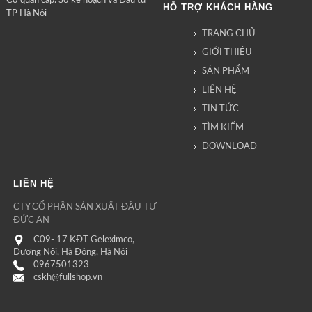
Cơ quan cấp: Sở kế hoạch và Đầu tư
HỖ TRỢ KHÁCH HÀNG
TP Hà Nội
TRANG CHỦ
GIỚI THIỆU
SẢN PHẨM
LIÊN HỆ
TIN TỨC
TÌM KIẾM
DOWNLOAD
LIÊN HỆ
CTY CỔ PHẦN SẢN XUẤT ĐẦU TƯ
ĐỨC AN
C09- 17 KĐT Geleximco,
Dương Nội, Hà Đông, Hà Nội
0967501323
cskh@fullshop.vn