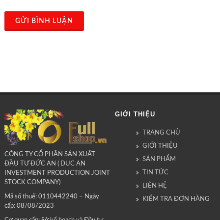
GỬI BÌNH LUẬN
GIỚI THIỆU
TRANG CHỦ
GIỚI THIỆU
CÔNG TY CỔ PHẦN SẢN XUẤT
SẢN PHẨM
ĐẦU TƯ ĐỨC AN ( DUC AN
TIN TỨC
INVESTMENT PRODUCTION JOINT
STOCK COMPANY)
LIÊN HỆ
Mã số thuế: 0110442240 – Ngày
KIỂM TRA ĐƠN HÀNG
cấp: 08/08/2023