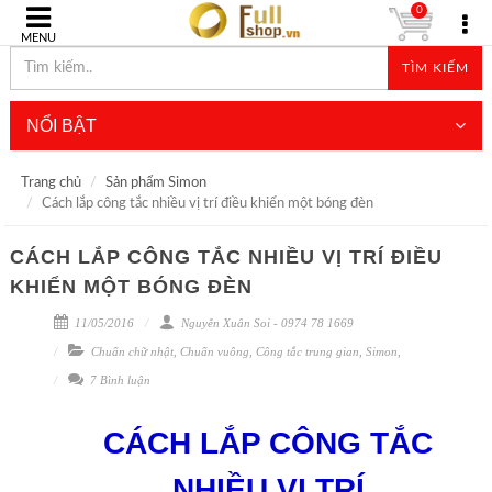
0
MENU
TÌM KIẾM
NỔI BẬT
Trang chủ
Sản phẩm Simon
Cách lắp công tắc nhiều vị trí điều khiển một bóng đèn
CÁCH LẮP CÔNG TẮC NHIỀU VỊ TRÍ ĐIỀU
KHIỂN MỘT BÓNG ĐÈN
11/05/2016
Nguyễn Xuân Soi - 0974 78 1669
Chuẩn chữ nhật
,
Chuẩn vuông
,
Công tắc trung gian
,
Simon
,
7 Bình luận
CÁCH LẮP CÔNG TẮC
NHIỀU VỊ TRÍ