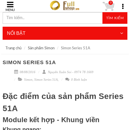
0
MENU
TÌM KIẾM
NỔI BẬT
Trang chủ
Sản phẩm Simon
Simon Series 51A
SIMON SERIES 51A
08/08/2016
Nguyễn Xuân Soi - 0974 78 1669
Simon
,
Simon Series 51A
,
0 Bình luận
Đặc điểm của sản phẩm Series
51A
Module kết hợp - Khung viền
Khung ngang: