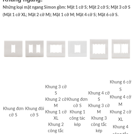
Những loại mặt ngang Simon gồm: Mặt 1 cỡ S; Mặt 2 cỡ S; Mặt 3 cỡ S
(Mặt 1 cỡ XL; Mặt 2 cỡ M); Mặt 1 cỡ M; Mặt 4 cỡ S; Mặt 6 cỡ S.
Khung 6 cỡ
Khung 3 cỡ
S
S
Khung 4 cỡ
Khung 4 cỡ
Khung 2 cỡ
Khung đơn
S
M
M
cỡ S
Khung 3 cỡ
Khung đơn
Khung đôi
Khung 1 cỡ
Khung 1
M
Khung 2 cỡ
cỡ S
cỡ S
XL
công tác
Khung 3
XL
Khung 2
kép
công tắc
Khung 4
công tắc
kép