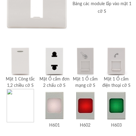
Bảng các module lắp vào mặt 1
cỡ S
Mặt 1 Công tắc
Mặt Ổ cắm đơn
Mặt 1 Ổ cắm
Mặt 1 Ổ cắm
1,2 chiều cỡ S
2 chấu cỡ S
mạng cỡ S
điện thoại cỡ S
H601
H602
H603