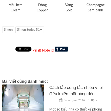
Màu kem
Đồng
Vàng
Champagne
Cream
Copper
Gold
Sâm banh
Simon
Simon Series 51A
Pin it!
Note it!
Bài viết cùng danh mục:
Cách lắp công tắc nhiều vị trí
điều khiển một bóng đèn
08 August 2016
7
Một số kiểu nhà có thiết kế phòng