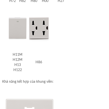
H72
H82
H80
H00
H27
H11M
H12M
H86
H13
H122
Khả năng kết hợp của khung viền: