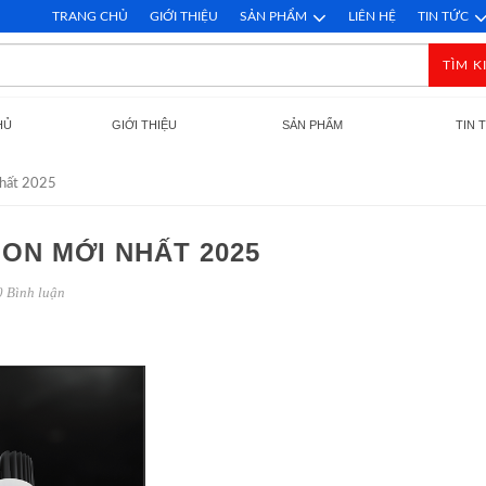
TRANG CHỦ
GIỚI THIỆU
SẢN PHẨM
LIÊN HỆ
TIN TỨC
TÌM K
HỦ
GIỚI THIỆU
SẢN PHẨM
TIN 
 nhất 2025
MON MỚI NHẤT 2025
 Bình luận