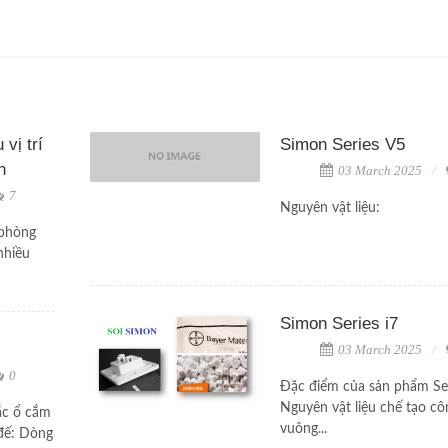
vị trí
Simon Series V5
n
03 March 2025
7
Nguyên vật liệu:
 phòng
nhiều
Simon Series i7
03 March 2025
0
Đặc điểm của sản phẩm Ser
Nguyên vật liệu chế tạo cô
ắc ổ cắm
vuông...
 đế: Dòng