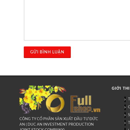
GỬI BÌNH LUẬN
GIỚI TH
G
CÔNG TY CỔ PHẦN SẢN XUẤT ĐẦU TƯ ĐỨC
AN ( DUC AN INVESTMENT PRODUCTION