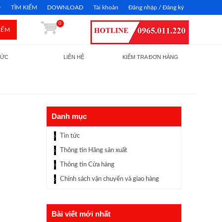
TÌM KIẾM
DOWNLOAD
Tài khoản
Đăng nhập / Đăng ký
0
IẾM
TỨC
LIÊN HỆ
KIỂM TRA ĐƠN HÀNG
Danh mục
Tin tức
Thông tin Hãng sản xuất
Thông tin Cửa hàng
Chính sách vận chuyển và giao hàng
Bài viết mới nhất