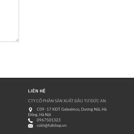
LIÊN HỆ
CTY CỔ PHẦN SẢN XUẤT ĐẦU TƯ ĐỨC AN
C09- 17 KĐT Geleximco, Dương Nội, Hà
Đông, Hà Nội
0967501323
cskh@fullshop.vn