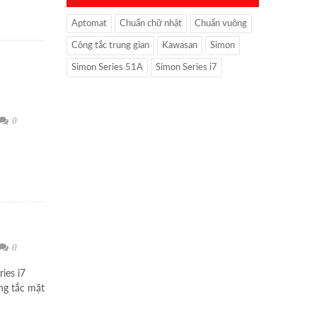
Aptomat
Chuẩn chữ nhật
Chuẩn vuông
Công tắc trung gian
Kawasan
Simon
Simon Series 51A
Simon Series i7
0
0
ies i7
ng tắc mặt