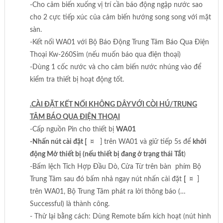
-Cho cảm biến xuống vị trí cần báo động ngập nước sao
cho 2 cực tiếp xúc của cảm biến hướng song song với mặt
sàn.
-Kết nối WA01 với Bộ Báo Động Trung Tâm Báo Qua Điện
Thoại Kw-260Sim (nếu muốn báo qua điện thoại)
-Dùng 1 cốc nước và cho cảm biến nước nhúng vào để
kiểm tra thiết bị hoạt động tốt.
.CÀI ĐẶT KẾT NỐI KHÔNG DÂY VỚI CÒI HÚ/TRUNG
TÂM BÁO QUA ĐIỆN THOẠI
-Cấp nguồn Pin cho thiết bị
WA01
-Nhấn nút cài đặt [
¤ ] trên WA01 và giữ tiếp 5s để
khởi
động Mở thiết bị (nếu thiết bị đang ở trạng thái Tắt
)
-Bấm lệch Tích Hợp Đầu Dò, Cửa Từ trên bàn phím Bộ
Trung Tâm sau đó bấm nhả ngay nút nhấn cài đặt
[
¤ ]
trên WA01, Bộ Trung Tâm phát ra lời thông báo (…
Successful) là thành công.
- Thử lại bằng cách: Dùng Remote bấm kích hoạt (nút hình