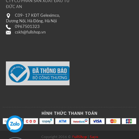
CTY CỔ PHẦN SẢN XUẤT ĐẦU TƯ
ĐỨC AN
C09- 17 KĐT Geleximco,
Dương Nội, Hà Đông, Hà Nội
0967501323
cskh@fullshop.vn
HÌNH THỨC THANH TOÁN
Copyright 2016 ©
FullShop
|
Sapo