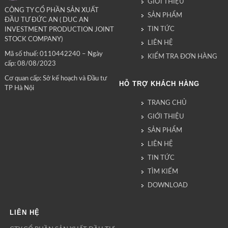
GIỚI THIỆU
CÔNG TY CỔ PHẦN SẢN XUẤT
SẢN PHẨM
ĐẦU TƯ ĐỨC AN ( DUC AN
TIN TỨC
INVESTMENT PRODUCTION JOINT
STOCK COMPANY)
LIÊN HỆ
Mã số thuế: 0110442240 – Ngày
KIỂM TRA ĐƠN HÀNG
cấp: 08/08/2023
Cơ quan cấp: Sở kế hoạch và Đầu tư
HỖ TRỢ KHÁCH HÀNG
TP Hà Nội
TRANG CHỦ
GIỚI THIỆU
SẢN PHẨM
LIÊN HỆ
TIN TỨC
TÌM KIẾM
DOWNLOAD
LIÊN HỆ