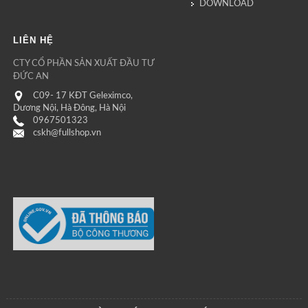
DOWNLOAD
LIÊN HỆ
CTY CỔ PHẦN SẢN XUẤT ĐẦU TƯ
ĐỨC AN
C09- 17 KĐT Geleximco,
Dương Nội, Hà Đông, Hà Nội
0967501323
cskh@fullshop.vn