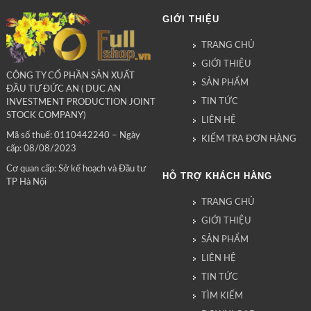
GIỚI THIỆU
TRANG CHỦ
GIỚI THIỆU
CÔNG TY CỔ PHẦN SẢN XUẤT
SẢN PHẨM
ĐẦU TƯ ĐỨC AN ( DUC AN
TIN TỨC
INVESTMENT PRODUCTION JOINT
STOCK COMPANY)
LIÊN HỆ
Mã số thuế: 0110442240 – Ngày
KIỂM TRA ĐƠN HÀNG
cấp: 08/08/2023
Cơ quan cấp: Sở kế hoạch và Đầu tư
HỖ TRỢ KHÁCH HÀNG
TP Hà Nội
TRANG CHỦ
GIỚI THIỆU
SẢN PHẨM
LIÊN HỆ
TIN TỨC
TÌM KIẾM