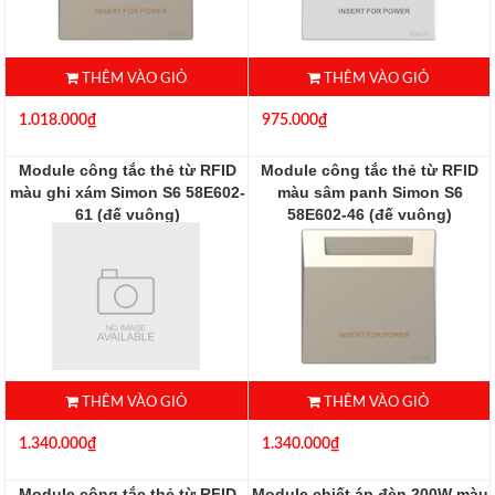
THÊM VÀO GIỎ
THÊM VÀO GIỎ
1.018.000₫
975.000₫
Module công tắc thẻ từ RFID
Module công tắc thẻ từ RFID
màu ghi xám Simon S6 58E602-
màu sâm panh Simon S6
61 (đế vuông)
58E602-46 (đế vuông)
58E602-61
58E602-46
THÊM VÀO GIỎ
THÊM VÀO GIỎ
1.340.000₫
1.340.000₫
Module công tắc thẻ từ RFID
Module chiết áp đèn 200W màu