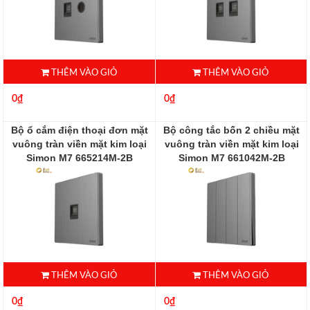
THÊM VÀO GIỎ
THÊM VÀO GIỎ
0₫
0₫
Bộ ổ cắm điện thoại đơn mặt
Bộ công tắc bốn 2 chiều mặt
vuông tràn viền mặt kim loại
vuông tràn viền mặt kim loại
Simon M7 665214M-2B
Simon M7 661042M-2B
665214M-2B
661042M-2B
THÊM VÀO GIỎ
THÊM VÀO GIỎ
0₫
0₫