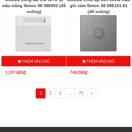
màu trắng Simon S6 58E602 (đế
ghi xám Simon S6 58E101-61
vuông)
(đế vuông)
58E602
58E101-61
THÊM VÀO GIỎ
THÊM VÀO GIỎ
1.297.000₫
748.000₫
1
2
3
...
75
»