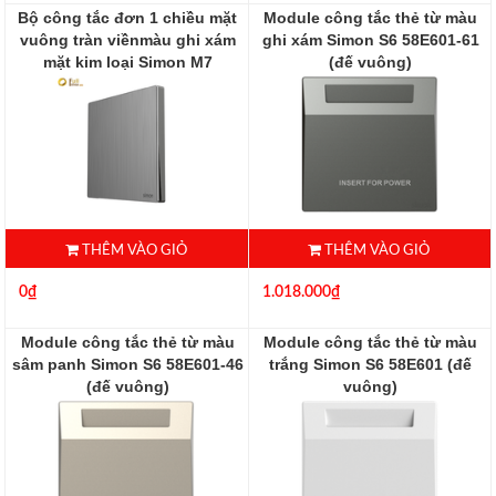
Bộ công tắc đơn 1 chiều mặt
Module công tắc thẻ từ màu
vuông tràn viềnmàu ghi xám
ghi xám Simon S6 58E601-61
mặt kim loại Simon M7
(đế vuông)
661011M-2B
58E601-61
661011M-2B
THÊM VÀO GIỎ
THÊM VÀO GIỎ
0₫
1.018.000₫
Module công tắc thẻ từ màu
Module công tắc thẻ từ màu
sâm panh Simon S6 58E601-46
trắng Simon S6 58E601 (đế
(đế vuông)
vuông)
58E601-46
58E601