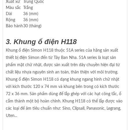
Xuất xứ
Trung Quốc
Màu sắc
Trắng
Dài
36 (mm)
Rộng
36 (mm)
Bảo hành
30 (tháng)
3. Khung ổ điện H118
Khung ổ điện Simon H118 thuộc 51A series của hãng sản xuất
thiết bị điện Simon đến từ Tây Ban Nha. 51A series là loạt sản
phẩm mặt chữ nhật, được sản xuất trên dây chuyền hiện đại từ
chất liệu nhựa nguyên sinh an toàn, thân thiện với môi trường.
Khung ổ điện Simon H118 có dạng khung ngang hình chữ nhật
với kích thước 120 x 74 mm và khung bên trong có kích thước
72 x 36 mm. Sản phẩm dùng để lắp ghép với các hạt công tắc, ổ
cắm thành một bộ hoàn chỉnh. Khung H118 có thể lắp được vào
các loại đế âm tiêu chuẩn như: Sino, Clipsall, Panasonic, Legrang,
Uten...