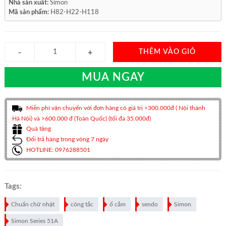
Nhà sản xuất:
Simon
Mã sản phẩm:
H82-H22-H118
THÊM VÀO GIỎ
MUA NGAY
Miễn phí vận chuyển với đơn hàng có giá trị >300.000đ ( Nội thành
Hà Nội) và >600.000 đ (Toàn Quốc) (tối đa 35.000đ)
Quà tặng
Đổi trả hàng trong vòng 7 ngày
HOTLINE: 0976288501
Tags:
Chuẩn chữ nhật
công tắc
ổ cắm
sendo
Simon
Simon Series 51A