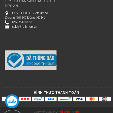
CTY CỔ PHẦN SẢN XUẤT ĐẦU TƯ
ĐỨC AN
C09- 17 KĐT Geleximco,
Dương Nội, Hà Đông, Hà Nội
0967501323
cskh@fullshop.vn
HÌNH THỨC THANH TOÁN
Copyright 2016 ©
FullShop
|
Sapo