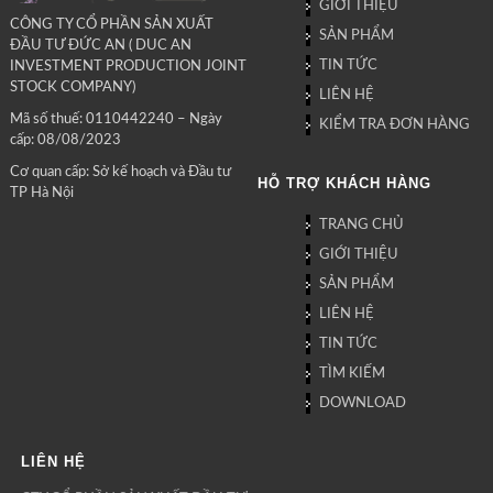
GIỚI THIỆU
CÔNG TY CỔ PHẦN SẢN XUẤT
SẢN PHẨM
ĐẦU TƯ ĐỨC AN ( DUC AN
TIN TỨC
INVESTMENT PRODUCTION JOINT
STOCK COMPANY)
LIÊN HỆ
Mã số thuế: 0110442240 – Ngày
KIỂM TRA ĐƠN HÀNG
cấp: 08/08/2023
Cơ quan cấp: Sở kế hoạch và Đầu tư
HỖ TRỢ KHÁCH HÀNG
TP Hà Nội
TRANG CHỦ
GIỚI THIỆU
SẢN PHẨM
LIÊN HỆ
TIN TỨC
TÌM KIẾM
DOWNLOAD
LIÊN HỆ