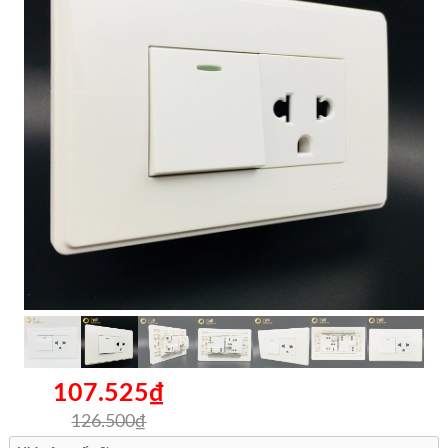
107.525₫
126.500₫