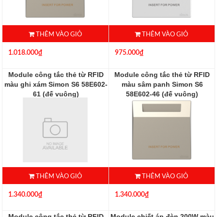
THÊM VÀO GIỎ
THÊM VÀO GIỎ
1.018.000₫
975.000₫
Module công tắc thẻ từ RFID
Module công tắc thẻ từ RFID
màu ghi xám Simon S6 58E602-
màu sâm panh Simon S6
61 (đế vuông)
58E602-46 (đế vuông)
58E602-61
58E602-46
THÊM VÀO GIỎ
THÊM VÀO GIỎ
1.340.000₫
1.340.000₫
Module công tắc thẻ từ RFID
Module chiết áp đèn 200W màu