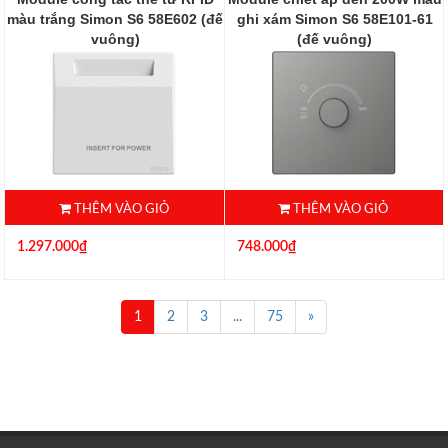
màu trắng Simon S6 58E602 (đế
ghi xám Simon S6 58E101-61
vuông)
(đế vuông)
58E602
58E101-61
THÊM VÀO GIỎ
THÊM VÀO GIỎ
1.297.000₫
748.000₫
1
2
3
...
75
»