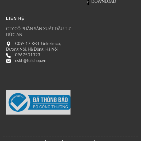
DOWNLOAD
LIÊN HỆ
CTY CỔ PHẦN SẢN XUẤT ĐẦU TƯ
ĐỨC AN
C09- 17 KĐT Geleximco,
Dương Nội, Hà Đông, Hà Nội
0967501323
cskh@fullshop.vn