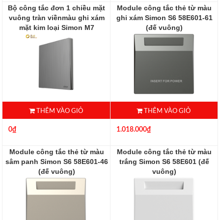
Bộ công tắc đơn 1 chiều mặt
Module công tắc thẻ từ màu
vuông tràn viềnmàu ghi xám
ghi xám Simon S6 58E601-61
mặt kim loại Simon M7
(đế vuông)
661011M-2B
58E601-61
661011M-2B
THÊM VÀO GIỎ
THÊM VÀO GIỎ
0₫
1.018.000₫
Module công tắc thẻ từ màu
Module công tắc thẻ từ màu
sâm panh Simon S6 58E601-46
trắng Simon S6 58E601 (đế
(đế vuông)
vuông)
58E601-46
58E601