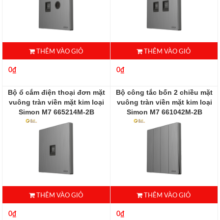
THÊM VÀO GIỎ
THÊM VÀO GIỎ
0₫
0₫
Bộ ổ cắm điện thoại đơn mặt
Bộ công tắc bốn 2 chiều mặt
vuông tràn viền mặt kim loại
vuông tràn viền mặt kim loại
Simon M7 665214M-2B
Simon M7 661042M-2B
665214M-2B
661042M-2B
THÊM VÀO GIỎ
THÊM VÀO GIỎ
0₫
0₫