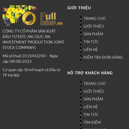
GIỚI THIỆU
TRANG CHỦ
GIỚI THIỆU
CÔNG TY CỔ PHẦN SẢN XUẤT
SẢN PHẨM
ĐẦU TƯ ĐỨC AN ( DUC AN
TIN TỨC
INVESTMENT PRODUCTION JOINT
STOCK COMPANY)
LIÊN HỆ
Mã số thuế: 0110442240 – Ngày
KIỂM TRA ĐƠN HÀNG
cấp: 08/08/2023
Cơ quan cấp: Sở kế hoạch và Đầu tư
HỖ TRỢ KHÁCH HÀNG
TP Hà Nội
TRANG CHỦ
GIỚI THIỆU
SẢN PHẨM
LIÊN HỆ
TIN TỨC
TÌM KIẾM