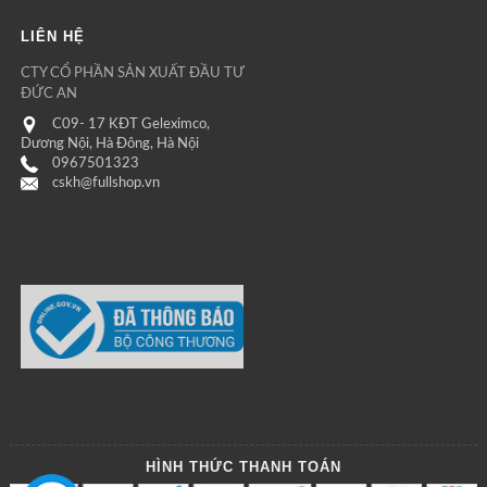
LIÊN HỆ
CTY CỔ PHẦN SẢN XUẤT ĐẦU TƯ
ĐỨC AN
C09- 17 KĐT Geleximco,
Dương Nội, Hà Đông, Hà Nội
0967501323
cskh@fullshop.vn
HÌNH THỨC THANH TOÁN