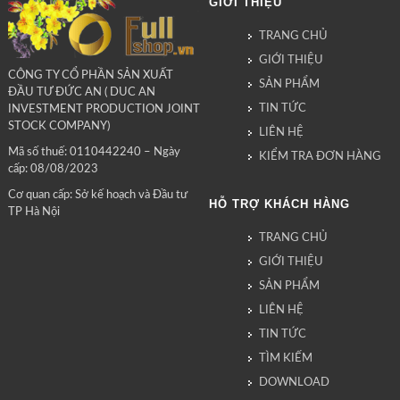
GIỚI THIỆU
TRANG CHỦ
GIỚI THIỆU
CÔNG TY CỔ PHẦN SẢN XUẤT
SẢN PHẨM
ĐẦU TƯ ĐỨC AN ( DUC AN
TIN TỨC
INVESTMENT PRODUCTION JOINT
STOCK COMPANY)
LIÊN HỆ
Mã số thuế: 0110442240 – Ngày
KIỂM TRA ĐƠN HÀNG
cấp: 08/08/2023
Cơ quan cấp: Sở kế hoạch và Đầu tư
HỖ TRỢ KHÁCH HÀNG
TP Hà Nội
TRANG CHỦ
GIỚI THIỆU
SẢN PHẨM
LIÊN HỆ
TIN TỨC
TÌM KIẾM
DOWNLOAD