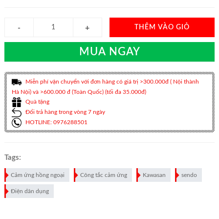
THÊM VÀO GIỎ
MUA NGAY
Miễn phí vận chuyển với đơn hàng có giá trị >300.000đ ( Nội thành
Hà Nội) và >600.000 đ (Toàn Quốc) (tối đa 35.000đ)
Quà tặng
Đổi trả hàng trong vòng 7 ngày
HOTLINE: 0976288501
Tags:
Cảm ứng hồng ngoại
Công tắc cảm ứng
Kawasan
sendo
Điện dân dụng