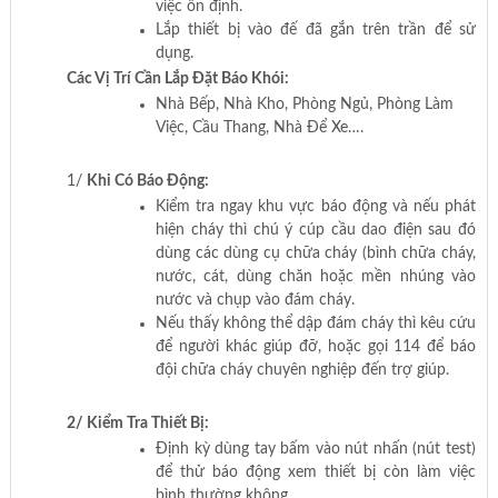
việc ổn định.
Lắp thiết bị vào đế đã gắn trên trần để sử
dụng.
Các Vị Trí Cần Lắp Đặt Báo Khói:
Nhà Bếp, Nhà Kho, Phòng Ngủ, Phòng Làm
Việc, Cầu Thang, Nhà Để Xe….
1/
Khi Có Báo Động:
Kiểm tra ngay khu vực báo động và nếu phát
hiện cháy thì chú ý cúp cầu dao điện sau đó
dùng các dùng cụ chữa cháy (bình chữa cháy,
nước, cát, dùng chăn hoặc mền nhúng vào
nước và chụp vào đám cháy.
Nếu thấy không thể dập đám cháy thì kêu cứu
để người khác giúp đỡ, hoặc gọi 114 để báo
đội chữa cháy chuyên nghiệp đến trợ giúp.
2/ Kiểm Tra Thiết Bị:
Định kỳ dùng tay bấm vào nút nhấn (nút test)
để thử báo động xem thiết bị còn làm việc
bình thường không.