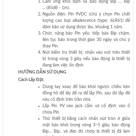
Cảm ứng khói đậm và báo động Bíp … Bíp
... (85dB - 1m).
Nguồn điện: Pin 9VDC (chú ý chọn Pin chất
lượng cao loại alkalescence (type: 6LR61) để
đảm bảo sử dụng được lâu, khoảng 1 năm.
Chức năng báo Pin yếu: tiếp báo Bíp chậm,
liên tục báo trong thời gian 30 ngày và chú ý
thay Pin.
Nút kiểm tra thiết bị: nhấn vào nút trên thiết
bị trong vòng 3 giây nếu báo động là thiết bị
đang làm việc ổn định
HƯỚNG DẪN SỬ DỤNG
Cách Lắp Đặt:
Dùng tay xoay đế báo khói ngược chiều kim
đồng hồ để lấy đế ra để lắp Pin, sau đó lắp đế
này cố định trên trần nhà.
Lắp Pin 9V vào jack cắm và cố định vào ổ
chứa Pin.
Thử thiết bị bằng cách nhấn nút tròn ở giữa
mặt báo khói trong vòng 3~5 giây, báo động
Bíp… Bíp.. và đèn đỏ chớp là thiết bị đã làm