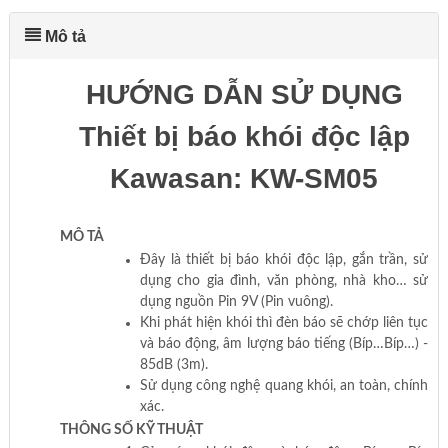
Mô tả
HƯỚNG DẪN SỬ DỤNG
Thiết bị báo khói độc lập
Kawasan: KW-SM05
MÔ TẢ
Đây là thiết bị báo khói độc lập, gắn trần, sử
dụng cho gia đình, văn phòng, nhà kho… sử
dụng nguồn Pin 9V (Pin vuông).
Khi phát hiện khói thì đèn báo sẽ chớp liên tục
và báo động, âm lượng báo tiếng (Bíp…Bíp…) -
85dB (3m).
Sử dụng công nghệ quang khói, an toàn, chính
xác.
THÔNG SỐ KỸ THUẬT