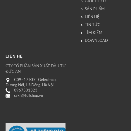
GIỚI THIỆU
SẢN PHẨM
LIÊN HỆ
TIN TỨC
TÌM KIẾM
DOWNLOAD
LIÊN HỆ
CTY CỔ PHẦN SẢN XUẤT ĐẦU TƯ
ĐỨC AN
C09- 17 KĐT Geleximco,
Dương Nội, Hà Đông, Hà Nội
0967501323
cskh@fullshop.vn