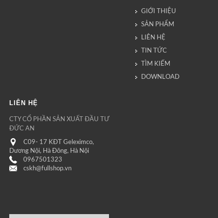
GIỚI THIỆU
SẢN PHẨM
LIÊN HỆ
TIN TỨC
TÌM KIẾM
DOWNLOAD
LIÊN HỆ
CTY CỔ PHẦN SẢN XUẤT ĐẦU TƯ
ĐỨC AN
C09- 17 KĐT Geleximco,
Dương Nội, Hà Đông, Hà Nội
0967501323
cskh@fullshop.vn