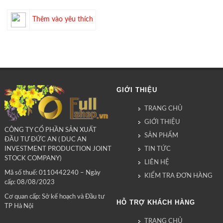
Thêm vào yêu thích
GIỚI THIỆU
TRANG CHỦ
GIỚI THIỆU
CÔNG TY CỔ PHẦN SẢN XUẤT
SẢN PHẨM
ĐẦU TƯ ĐỨC AN ( DUC AN
TIN TỨC
INVESTMENT PRODUCTION JOINT
STOCK COMPANY)
LIÊN HỆ
Mã số thuế: 0110442240 – Ngày
KIỂM TRA ĐƠN HÀNG
cấp: 08/08/2023
Cơ quan cấp: Sở kế hoạch và Đầu tư
HỖ TRỢ KHÁCH HÀNG
TP Hà Nội
TRANG CHỦ