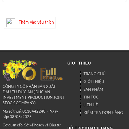
Thêm vào yêu thích
GIỚI THIỆU
TRANG CHỦ
GIỚI THIỆU
CÔNG TY CỔ PHẦN SẢN XUẤT
SẢN PHẨM
ĐẦU TƯ ĐỨC AN ( DUC AN
TIN TỨC
INVESTMENT PRODUCTION JOINT
STOCK COMPANY)
LIÊN HỆ
Mã số thuế: 0110442240 – Ngày
KIỂM TRA ĐƠN HÀNG
cấp: 08/08/2023
Cơ quan cấp: Sở kế hoạch và Đầu tư
HỖ TRỢ KHÁCH HÀNG