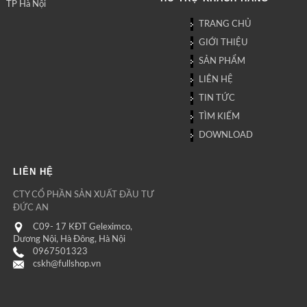
TP Hà Nội
TRANG CHỦ
GIỚI THIỆU
SẢN PHẨM
LIÊN HỆ
TIN TỨC
TÌM KIẾM
DOWNLOAD
LIÊN HỆ
CTY CỔ PHẦN SẢN XUẤT ĐẦU TƯ
ĐỨC AN
C09- 17 KĐT Geleximco,
Dương Nội, Hà Đông, Hà Nội
0967501323
cskh@fullshop.vn