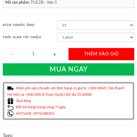
Mã sản phẩm:
TGE2B - Van-1
KÍCH THƯỚC ỐNG:
THỜI GIAN TỐI THIỂU:
THÊM VÀO GIỎ
MUA NGAY
Miễn phí vận chuyển với đơn hàng có giá trị >300.000đ ( Nội thành
Hà Nội) và >600.000 đ (Toàn Quốc) (tối đa 35.000đ)
Quà tặng
Đổi trả hàng trong vòng 7 ngày
HOTLINE: 0976288501
Tags: