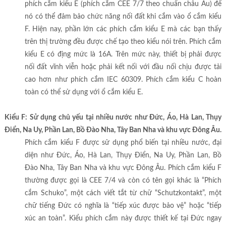
phích cắm kiểu E (phích cắm CEE 7/7 theo chuẩn châu Âu) để
nó có thể đảm bảo chức năng nối đất khi cắm vào ổ cắm kiểu
F. Hiện nay, phần lớn các phích cắm kiểu E mà các bạn thấy
trên thị trường đều được chế tạo theo kiểu nói trên. Phích cắm
kiểu E có địng mức là 16A. Trên mức này, thiết bị phải được
nối đất vĩnh viễn hoặc phải kết nối với đầu nối chịu được tải
cao hơn như phích cắm IEC 60309. Phích cắm kiểu C hoàn
toàn có thể sử dụng với ổ cắm kiểu E.
Kiểu F: Sử dụng chủ yếu tại nhiều nước như Đức, Áo, Hà Lan, Thụy
Điển, Na Uy, Phần Lan, Bồ Đào Nha, Tây Ban Nha và khu vực Đông Âu.
Phích cắm kiểu F được sử dụng phổ biến tại nhiều nước, đại
diện như Đức, Áo, Hà Lan, Thụy Điển, Na Uy, Phần Lan, Bồ
Đào Nha, Tây Ban Nha và khu vực Đông Âu. Phích cắm kiểu F
thường được gọi là CEE 7/4 và còn có tên gọi khác là “Phích
cắm Schuko”, một cách viết tắt từ chữ “Schutzkontakt”, một
chữ tiếng Đức có nghĩa là “tiếp xúc được bảo vệ” hoặc “tiếp
xúc an toàn”. Kiểu phích cắm này được thiết kế tại Đức ngay