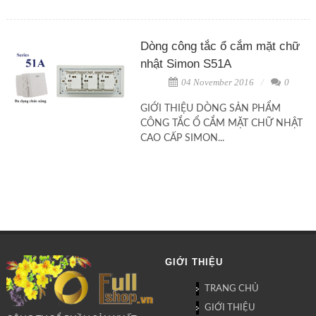
Dòng công tắc ổ cắm mặt chữ
nhật Simon S51A
04 November 2016
0
GIỚI THIỆU DÒNG SẢN PHẨM
CÔNG TẮC Ổ CẮM MẶT CHỮ NHẬT
CAO CẤP SIMON...
GIỚI THIỆU
TRANG CHỦ
GIỚI THIỆU