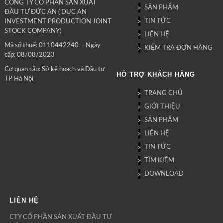
CÔNG TY CỔ PHẦN SẢN XUẤT
SẢN PHẨM
ĐẦU TƯ ĐỨC AN ( DUC AN
TIN TỨC
INVESTMENT PRODUCTION JOINT
STOCK COMPANY)
LIÊN HỆ
Mã số thuế: 0110442240 – Ngày
KIỂM TRA ĐƠN HÀNG
cấp: 08/08/2023
Cơ quan cấp: Sở kế hoạch và Đầu tư
HỖ TRỢ KHÁCH HÀNG
TP Hà Nội
TRANG CHỦ
GIỚI THIỆU
SẢN PHẨM
LIÊN HỆ
TIN TỨC
TÌM KIẾM
DOWNLOAD
LIÊN HỆ
CTY CỔ PHẦN SẢN XUẤT ĐẦU TƯ