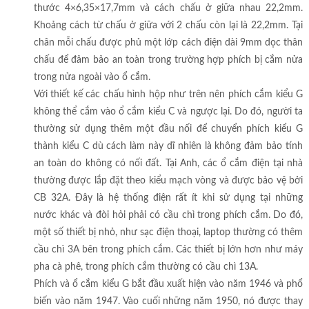
thước 4×6,35×17,7mm và cách chấu ở giữa nhau 22,2mm.
Khoảng cách từ chấu ở giữa với 2 chấu còn lại là 22,2mm. Tại
chân mỗi chấu được phủ một lớp cách điện dài 9mm dọc thân
chấu để đảm bảo an toàn trong trường hợp phích bị cắm nửa
trong nửa ngoài vào ổ cắm.
Với thiết kế các chấu hình hộp như trên nên phích cắm kiểu G
không thể cắm vào ổ cắm kiểu C và ngược lại. Do đó, người ta
thường sử dụng thêm một đầu nối để chuyển phích kiểu G
thành kiểu C dù cách làm này dĩ nhiên là không đảm bảo tính
an toàn do không có nối đất. Tại Anh, các ổ cắm điện tại nhà
thường được lắp đặt theo kiểu mạch vòng và được bảo vệ bởi
CB 32A. Đây là hệ thống điện rất ít khi sử dụng tại những
nước khác và đòi hỏi phải có cầu chì trong phích cắm. Do đó,
một số thiết bị nhỏ, như sạc điện thoại, laptop thường có thêm
cầu chì 3A bên trong phích cắm. Các thiết bị lớn hơn như máy
pha cà phê, trong phích cắm thường có cầu chì 13A.
Phích và ổ cắm kiểu G bắt đầu xuất hiện vào năm 1946 và phổ
biến vào năm 1947. Vào cuối những năm 1950, nó được thay