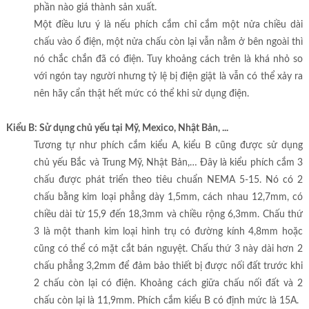
phần nào giá thành sản xuất.
Một điều lưu ý là nếu phích cắm chỉ cắm một nửa chiều dài
chấu vào ổ điện, một nửa chấu còn lại vẫn nằm ở bên ngoài thì
nó chắc chắn đã có điện. Tuy khoảng cách trên là khá nhỏ so
với ngón tay người nhưng tỷ lệ bị điện giật là vẫn có thể xảy ra
nên hãy cẩn thật hết mức có thể khi sử dụng điện.
Kiểu B: Sử dụng chủ yếu tại Mỹ, Mexico, Nhật Bản, ...
Tương tự như phích cắm kiểu A, kiểu B cũng được sử dụng
chủ yếu Bắc và Trung Mỹ, Nhật Bản,… Đây là kiểu phích cắm 3
chấu được phát triển theo tiêu chuẩn NEMA 5-15. Nó có 2
chấu bằng kim loại phẳng dày 1,5mm, cách nhau 12,7mm, có
chiều dài từ 15,9 đến 18,3mm và chiều rộng 6,3mm. Chấu thứ
3 là một thanh kim loại hình trụ có đường kính 4,8mm hoặc
cũng có thể có mặt cắt bán nguyệt. Chấu thứ 3 này dài hơn 2
chấu phẳng 3,2mm để đảm bảo thiết bị được nối đất trước khi
2 chấu còn lại có điện. Khoảng cách giữa chấu nối đất và 2
chấu còn lại là 11,9mm. Phích cắm kiểu B có định mức là 15A.