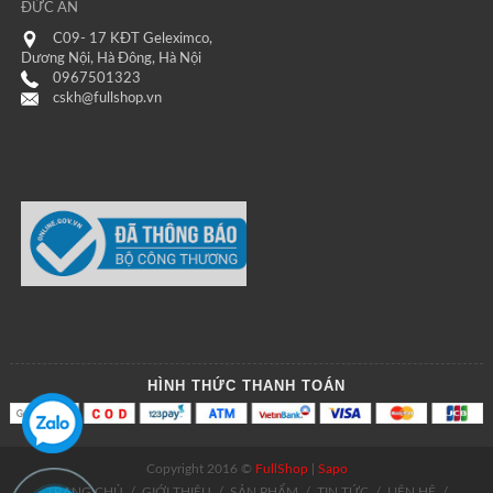
ĐỨC AN
C09- 17 KĐT Geleximco,
Dương Nội, Hà Đông, Hà Nội
0967501323
cskh@fullshop.vn
HÌNH THỨC THANH TOÁN
Copyright 2016 ©
FullShop
|
Sapo
TRANG CHỦ
/
GIỚI THIỆU
/
SẢN PHẨM
/
TIN TỨC
/
LIÊN HỆ
/