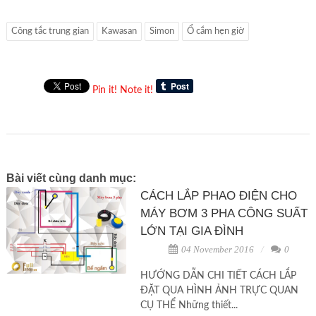
Công tắc trung gian
Kawasan
Simon
Ổ cắm hẹn giờ
Pin it!
Note it!
Bài viết cùng danh mục:
CÁCH LẮP PHAO ĐIỆN CHO
MÁY BƠM 3 PHA CÔNG SUẤT
LỚN TẠI GIA ĐÌNH
04 November 2016
0
HƯỚNG DẪN CHI TIẾT CÁCH LẮP
ĐẶT QUA HÌNH ẢNH TRỰC QUAN
CỤ THỂ Những thiết...