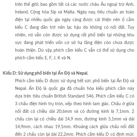
trên thế giới, bao gồm tất cả các nước châu Âu ngoại trừ Anh,
Ireland, Cộng hòa Sip và Malta. Ngày nay, tiêu chuẩn an toàn
điện tại nhiều quốc gia ngày càng được cải thiện nên ổ cắm
kiểu C đang dần trở nên lạc hậu do không có nối đất. Tuy
nhiên, nó vẫn còn được sử dụng rất phổ biến tại những khu
vực đang phát triển vốn cơ sở hạ tầng điện còn chưa được
hoàn thiện. Dù vậy, phích cắm kiểu C vẫn có thể sử dụng cho
phích cắm kiểu E, F, J, K và N.
Kiểu D: Sử dụng phổ biến tại Ấn Độ và Nepal.
Phích cắm kiểu D được sử dụng hết sức phổ biến tại Ấn Độ và
Nepal. Ấn Độ là quốc gia đã chuẩn hóa kiểu phích cắm này
dựa trên tiêu chuẩn British Standard 546. Phích cắm kiểu C có
3 chấu điện hình trụ tròn, xếp theo hình tam giác. Chấu ở giữa
nối đất có chiều dài 20,6mm và có đường kính là 7,1mm. 2
chấu còn lại có chiều dài 14,9 mm, đường kính 5,1mm và dài
14,9mm, cách nhau 19,1mm. Khoảng cách giữa chấu nối đất
đến 2 chấu còn lại dài 22,2mm. Phích cắm kiểu D có định mức