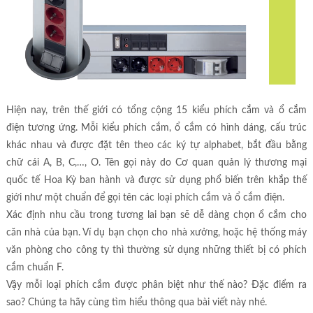
Hiện nay, trên thế giới có tổng cộng 15 kiểu phích cắm và ổ cắm
điện tương ứng. Mỗi kiểu phích cắm, ổ cắm có hình dáng, cấu trúc
khác nhau và được đặt tên theo các ký tự alphabet, bắt đầu bằng
chữ cái A, B, C,…, O. Tên gọi này do Cơ quan quản lý thương mại
quốc tế Hoa Kỳ ban hành và được sử dụng phổ biến trên khắp thế
giới như một chuẩn để gọi tên các loại phích cắm và ổ cắm điện.
Xác định nhu cầu trong tương lai bạn sẽ dễ dàng chọn ổ cắm cho
căn nhà của bạn. Ví dụ bạn chọn cho nhà xưởng, hoặc hệ thống máy
văn phòng cho công ty thì thường sử dụng những thiết bị có phích
cắm chuẩn F.
Vậy mỗi loại phích cắm được phân biệt như thế nào? Đặc điểm ra
sao? Chúng ta hãy cùng tìm hiểu thông qua bài viết này nhé.