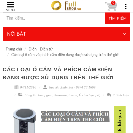
0
MENU
TÌM KIẾM
NỔI BẬT
Trang chủ
Điện - Điện tử
Các loại ổ cắm và phích cắm điện đang được sử dụng trên thế giới
CÁC LOẠI Ổ CẮM VÀ PHÍCH CẮM ĐIỆN
ĐANG ĐƯỢC SỬ DỤNG TRÊN THẾ GIỚI
04/11/2016
Nguyễn Xuân Soi - 0974 78 1669
Công tắc trung gian
,
Kawasan
,
Simon
,
Ổ cắm hẹn giờ
,
0 Bình luận