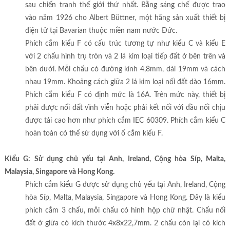
sau chiến tranh thế giới thứ nhất. Bằng sáng chế được trao
vào năm 1926 cho Albert Büttner, một hãng sản xuất thiết bị
điện tử tại Bavarian thuộc miền nam nước Đức.
Phích cắm kiểu F có cấu trúc tương tự như kiểu C và kiểu E
với 2 chấu hình trụ tròn và 2 lá kim loại tiếp đất ở bên trên và
bên dưới. Mỗi chấu có đường kính 4,8mm, dài 19mm và cách
nhau 19mm. Khoảng cách giữa 2 lá kim loại nối đất dào 16mm.
Phích cắm kiểu F có định mức là 16A. Trên mức này, thiết bị
phải được nối đất vĩnh viễn hoặc phải kết nối với đầu nối chịu
được tải cao hơn như phích cắm IEC 60309. Phích cắm kiểu C
hoàn toàn có thể sử dụng với ổ cắm kiểu F.
Kiểu G: Sử dụng chủ yếu tại Anh, Ireland, Cộng hòa Síp, Malta,
Malaysia, Singapore và Hong Kong.
Phích cắm kiểu G được sử dụng chủ yếu tại Anh, Ireland, Cộng
hòa Síp, Malta, Malaysia, Singapore và Hong Kong. Đây là kiểu
phích cắm 3 chấu, mỗi chấu có hình hộp chữ nhật. Chấu nối
đất ở giữa có kích thước 4x8x22,7mm. 2 chấu còn lại có kích