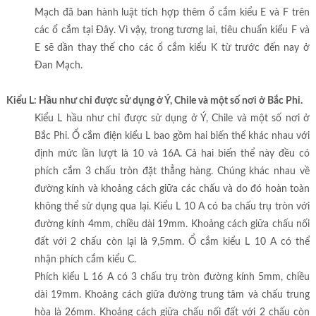
Mạch đã ban hành luật tích hợp thêm ổ cắm kiểu E và F trên
các ổ cắm tại Đây. Vì vậy, trong tương lai, tiêu chuẩn kiểu F và
E sẽ dần thay thế cho các ổ cắm kiểu K từ trước đến nay ở
Đan Mạch.
Kiểu L: Hầu như chỉ được sử dụng ở Ý, Chile và một số nơi ở Bắc Phi.
Kiểu L hầu như chỉ được sử dụng ở Ý, Chile và một số nơi ở
Bắc Phi. Ổ cắm điện kiểu L bao gồm hai biến thể khác nhau với
định mức lần lượt là 10 và 16A. Cả hai biến thể này đều có
phích cắm 3 chấu tròn đặt thẳng hàng. Chúng khác nhau về
đường kính và khoảng cách giữa các chấu và do đó hoàn toàn
không thể sử dụng qua lại. Kiểu L 10 A có ba chấu trụ tròn với
đường kính 4mm, chiều dài 19mm. Khoảng cách giữa chấu nối
đất với 2 chấu còn lại là 9,5mm. Ổ cắm kiểu L 10 A có thể
nhận phích cắm kiểu C.
Phích kiểu L 16 A có 3 chấu trụ tròn đường kính 5mm, chiều
dài 19mm. Khoảng cách giữa đường trung tâm và chấu trung
hòa là 26mm. Khoảng cách giữa chấu nối đất với 2 chấu còn