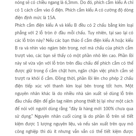
nóng sẽ có chiều ngang là 6,3mm. Do đó, phích cắm kiểu A chỉ
có 1 cách cắm vào ổ điện. Phích cắm kiểu A có cường độ dòng
điện định mức là 15A.
Phích cắm điện kiểu A và kiểu B đều có 2 chấu bằng kim loại
phẳng với 2 lỗ tròn ở đầu mỗi chấu. Tuy nhiên, tại sao lại có
các lỗ tròn này? Nếu các bạn tháo ổ cắm điện kiểu A hoặc kiểu
B ra và nhìn vào ngàm bên trong, nơi mà chấu của phích cắm
trượt vào, các bạn sẽ thấy có một phần nhô lên cao. Phần lồi
này sẽ vừa vặn với lỗ tròn trên đầu chấu để phích cắm có thể
được giữ trong ổ cắm chặt hơn, ngăn chặn việc phích cắm sẽ
trượt ra khỏi ổ cắm. Đồng thời, phần lồi lên cho phép 2 chấu
điện tiếp xúc với thanh kim loại bên trong tốt hơn. Một
nguyên nhân khác là do nhiều nhà sản xuất sẽ dùng lỗ trên
đầu chấu điện để gắn tag niêm phong thiết bị lại như một cách
để nói với người dùng rằng “đây là hàng mới 100% chưa qua
sử dụng.” Nguyên nhân cuối cùng là do phần lỗ trên sẽ tiết
kiệm được 1 lượng nguyên liệu, và nếu sản xuất trên quy mô
công nghiệp thì dù ít nhưng vẫn vẫn có thể tiết kiệm được