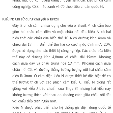
khấu, mặc dù xu hướng đang chuyển sang các kiểu phích cắm
công nghiệp CEE màu xanh và đỏ theo tiêu chuẩn quốc tế.
Kiểu N: Chỉ sử dụng chủ yếu ở Brazil.
Đây là phích cắm chỉ sử dụng chủ yếu ở Brazil. Phích cắm bao
gồm hai chấu cắm điện và một chấu nối đất. Kiểu N có hai
biến thể: các chấu của biến thể 10 A có đường kính 4mm và
chiều dài 19mm. Biến thể thứ hai có cường độ định mức 20A,
được sử dụng cho các thiết bị công nghiệp. Các chấu của biến
thể này có đường kính 4,8mm và chiều dài 19mm. Khoảng
cách giữa dây và chấu trung hòa 19 mm. Khoảng cách giữa
chấu nối đất và đường thẳng tưởng tượng nối hai chấu cắm
điện là 3mm. Ổ cắm điện kiểu N được thiết kế đặc biệt để có
thể tương thích với các phích cắm kiểu C. Kiểu N trông rất
giống với kiểu J tiêu chuẩn của Thụy Sĩ, nhưng hai kiểu này
không tương thích với nhau do khoảng cách giữa chấu nối đất
với chấu tiếp điện ngắn hơn.
Kiểu N được phát triển cho hệ thống gia điện dụng quốc tế