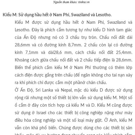
Kiểu M: Sử dụng hầu hết ở Nam Phi, Swaziland và Lesotho.
Kiểu M được sử dụng hầu hết ở Nam Phi, Swaziland và
Lesotho. Đây là phích cắm tương tự như kiểu D hình tam giác
của Ấn Độ nhưng nó có 3 chấu trụ tròn. Chấu nối đất dài
28,6mm và có đường kính 8,7mm. 2 chấu còn lại có đường
kính 7,1mm và dài28,6 mm, cách chấu nối đất 25,4mm.
Khoảng cách giữa chấu nối đất và 2 chấu tiếp điện là 28,6mm.
Biến thể phích cắm kiểu M ở Nam Phi thường có thêm lớp
cách điện được gắng trên chấu (để ngăn không cho tai nạn xảy
ra khi phích chỉ được cắm một phầnở chân chấu.
Ở Ấn Độ, Sri Lanka và Nepal, mặc dù kiểu D được sử dụng
rộng rãi nhưng một số thiết bị lớn vẫn sử dụng kiểu M. Một số
ổ cắm ở đây còn tích hợp cả kiểu M và D. Kiểu M cũng được
sử dụng ở Israel cho các thiết bị công nghiệp nặng như máy
điều hòa công nghiệp và một số loại máy giặt. Ở Anh, kiểu M
vẫn còn khá phổ biến. Chúng được dùng cho các thiết bị sân