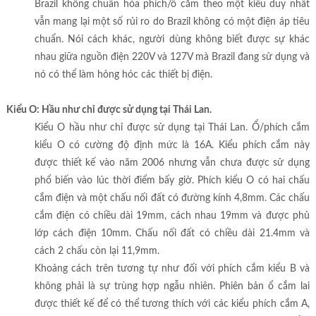
Brazil không chuẩn hóa phích/ổ cắm theo một kiểu duy nhất
vẫn mang lại một số rủi ro do Brazil không có một điện áp tiêu
chuẩn. Nói cách khác, người dùng không biết được sự khác
nhau giữa nguồn điện 220V và 127V mà Brazil đang sử dụng và
nó có thể làm hỏng hóc các thiết bị điện.
Kiểu O: Hầu như chỉ được sử dụng tại Thái Lan.
Kiểu O hầu như chỉ được sử dụng tại Thái Lan. Ổ/phích cắm
kiểu O có cường độ định mức là 16A. Kiểu phích cắm này
được thiết kế vào năm 2006 nhưng vẫn chưa được sử dụng
phổ biến vào lúc thời điểm bấy giờ. Phích kiểu O có hai chấu
cắm điện và một chấu nối đất có đường kính 4,8mm. Các chấu
cắm điện có chiều dài 19mm, cách nhau 19mm và được phủ
lớp cách điện 10mm. Chấu nối đất có chiều dài 21.4mm và
cách 2 chấu còn lại 11,9mm.
Khoảng cách trên tương tự như đối với phích cắm kiểu B và
không phải là sự trùng hợp ngẫu nhiên. Phiên bản ổ cắm lai
được thiết kế để có thể tương thích với các kiểu phích cắm A,