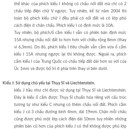
thể khác của phích kiểu I không có chấu nối đất mà chỉ có 2
chấu tiếp điện chữ V ngược. Tuy nhiên, kể từ năm 2004 thì
toàn bộ phích kiểu chữ I đều phải có nối đất và có lớp phủ
cách điện ở chân chấu. Phích kiểu I có định mức là 10A.
Tuy nhiên, bộ phích/ổ cắm kiểu I vẫn có phiên bản định mức
15A nhưng chấu nối đất to hơn hơn với chiều rộng 8mm (thay
vì 6,3mm). Do đó, phích kiểu I tiêu chuẩn vẫn cắm vừa ổ cắm
kiểu I 15A nhưng ngược lại thì không được. Ngoài ra, phích
cắm kiểu I của Trung Quốc có chấu tiếp đất dài hơn so với của
Úc 1mm và được bố trí ở phía trên thay vì bên dưới.
Kiểu J: Sử dụng chủ yếu tại Thụy Sĩ và Liechtenstein.
kiểu J hầu như chỉ được sử dụng tại Thụy Sĩ và Liechtenstein.
Đây là kiểu ổ cắm được Thụy Sĩ chuẩn hóa riêng với cấu trúc
tương tự như kiểu C nhưng có thêm chấu nối đất. Phích cắm
kiểu J có 3 chấu đường kính 4mm, dài 19mm. Chân mỗi chấu
cũng được phủ một lớp cách điện dài 10mm tuy nhiên những
phiên bản cũ hơn của phích kiểu J có thể không được phủ lớp