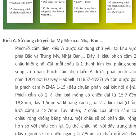
Kiểu A: Sử dụng chủ yếu tại Mỹ, Mexico, Nhật Bản, ...
Phích/ổ cắm điện kiểu A được sử dụng chủ yếu tại khu vực
phía Bắc và Trung Mỹ, Nhật Bản,… Đây là kiểu phích cắm 2
chấu không nối đất, mỗi chấu là 1 thanh kim loại phẳng song
song với nhau. Phích cắm điện kiểu A được phát minh vào
năm 1904 bởi Harvey Habbell II (1857-1927) và còn được gọi
là phích cắm NEMA 1-15 (tiêu chuẩn phân loại kết nối điện).
Phích cắm có 2 lá kim loại mỏng có chiều dài từ 15,9 đến
18,3mm, dày 1,5mm và khoảng cách giữa 2 lá kim loại (chấu,
lưỡi cắm) là 12,7mm. Tuy nhiên, 2 chấu của phích cắm có
chiều rộng không bằng nhau, một chấu sẽ có phần đầu rộng
hơn so với chấu còn lại. Cụ thể, chấu nối với dây trung tính
(dây nguội) sẽ có chiều ngang là 7,9mm và chấu nối với dây