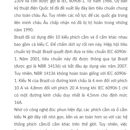
230V và còn được gọi là IEC 60906-1. Từ năm 1986, Ủy ban
kỹ thuật điện Quốc tế đã đề xuất lấy đây làm tiêu chuẩn chung
cho toàn châu Âu. Tuy nhiên các nỗ lực để các quốc gia trong
liên minh châu Âu chấp nhận nó đã bị trị hoãn trong những
năm 1990.
Brazil đã sử dụng đến 10 kiểu phích cắm và ổ cắm khác nhau
bao gồm cả kiểu C. Để chấm dứt sự rối ren này, Hiệp hội tiêu
chuẩn kỹ thuật Brazil quyết định đưa ra tiêu chuẩn IEC 60906-
1. Năm 2001, tiêu chuẩn này đã được thông qua tại Brazil
(được gọi là NBR 14136) và bắt đầu áp dụng vào năm 2007.
Tuy nhiên, NBR 14136 không hoàn toàn giống với IEC 60906-
1. Kiểu N của Brazil có đường kính chấu là 4 mm đối với phích
10 A và 4,8mm đối với phích 20 A trong khi IEC 60906-1 chỉ
có một đường kính chấu duy nhất là 4,5mm cho định mức
16A.
Nhờ có công nghệ đúc phun hiện đại, các phích cắm và ổ cắm
kiểu N giờ đây rất nhỏ gọn, bền và an toàn hơn so với các hệ
thống phích cắm/ổ cắm khác trên thế giới. Tuy nhiên, việc