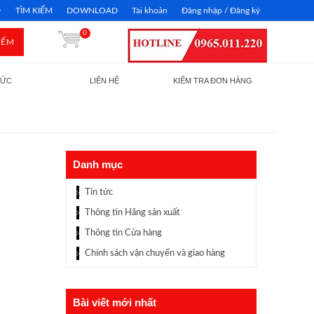
TÌM KIẾM
DOWNLOAD
Tài khoản
Đăng nhập / Đăng ký
0
IẾM
TỨC
LIÊN HỆ
KIỂM TRA ĐƠN HÀNG
Danh mục
Tin tức
Thông tin Hãng sản xuất
Thông tin Cửa hàng
Chính sách vận chuyển và giao hàng
Bài viết mới nhất