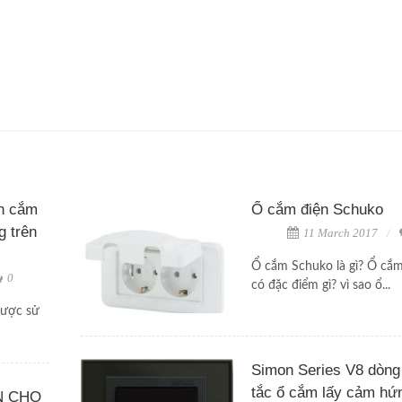
ch cắm
Ổ cắm điện Schuko
g trên
11 March 2017
Ổ cắm Schuko là gì? Ổ cắ
0
có đặc điểm gì? vì sao ổ...
được sử
Simon Series V8 dòng
tắc ổ cắm lấy cảm hứn
N CHO