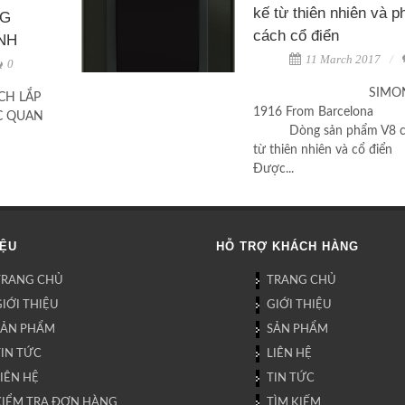
kế từ thiên nhiên và p
NG
cách cổ điển
ÌNH
11 March 2017
0
SIMON Si
CH LẮP
1916 From Bar
C QUAN
Dòng sản phẩm V8 c
từ thiên nhiên và cổ đ
Được...
IỆU
HỖ TRỢ KHÁCH HÀNG
TRANG CHỦ
TRANG CHỦ
IỚI THIỆU
GIỚI THIỆU
SẢN PHẨM
SẢN PHẨM
TIN TỨC
LIÊN HỆ
IÊN HỆ
TIN TỨC
KIỂM TRA ĐƠN HÀNG
TÌM KIẾM