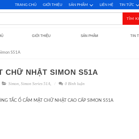
TRANG CHỦ
GIỚI THIỆU
SẢN PHẨM
LIÊN HỆ
TIN TỨC
TÌM K
HỦ
GIỚI THIỆU
SẢN PHẨM
TIN 
 Simon S51A
 CHỮ NHẬT SIMON S51A
Simon
,
Simon Series 51A
,
0 Bình luận
ÔNG TẮC Ổ CẮM MẶT CHỮ NHẬT CAO CẤP SIMON S51A