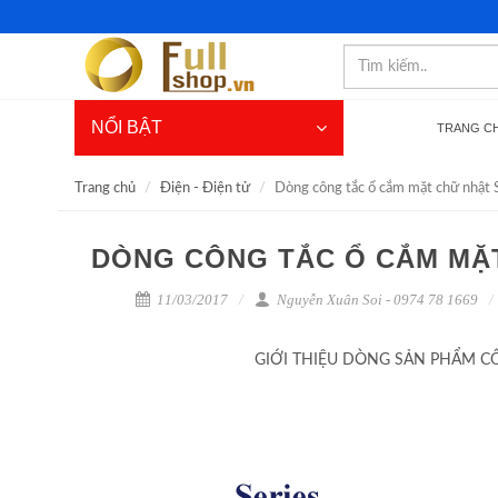
NỔI BẬT
TRANG C
Trang chủ
Điện - Điện tử
Dòng công tắc ổ cắm mặt chữ nhật
DÒNG CÔNG TẮC Ổ CẮM MẶT
11/03/2017
Nguyễn Xuân Soi - 0974 78 1669
GIỚI THIỆU DÒNG SẢN PHẨM C