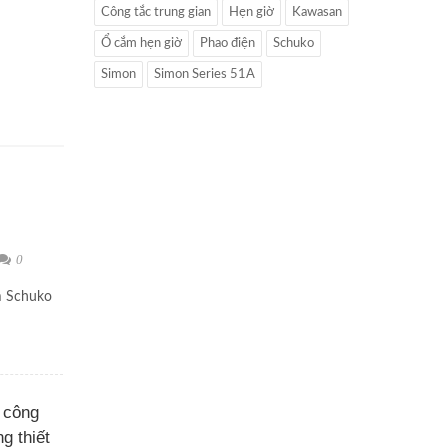
Công tắc trung gian
Hẹn giờ
Kawasan
Ổ cắm hẹn giờ
Phao điện
Schuko
Simon
Simon Series 51A
0
m Schuko
 công
g thiết