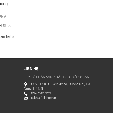
hong
0
nce
celona
ảm hứng
iển
LIÊN HỆ
CTY CỔ PHẦN SẢN XUẤT ĐẦU TƯ ĐỨC AN
C09- 17 KĐT Geleximco, Dương Nội, Hà
Đông, Hà Nội
0967501323
cskh@fullshop.vn