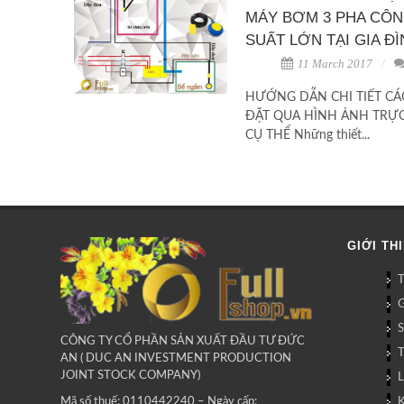
MÁY BƠM 3 PHA CÔ
SUẤT LỚN TẠI GIA Đ
11 March 2017
HƯỚNG DẪN CHI TIẾT CÁ
ĐẶT QUA HÌNH ẢNH TRỰ
CỤ THỂ Những thiết...
GIỚI TH
G
CÔNG TY CỔ PHẦN SẢN XUẤT ĐẦU TƯ ĐỨC
AN ( DUC AN INVESTMENT PRODUCTION
JOINT STOCK COMPANY)
L
Mã số thuế: 0110442240 – Ngày cấp: