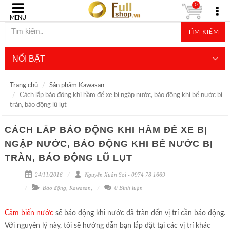
0
MENU
TÌM KIẾM
NỔI BẬT
Trang chủ
Sản phẩm Kawasan
Cách lắp báo động khi hầm để xe bị ngập nước, báo động khi bể nước bị
tràn, báo động lũ lụt
CÁCH LẮP BÁO ĐỘNG KHI HẦM ĐỂ XE BỊ
NGẬP NƯỚC, BÁO ĐỘNG KHI BỂ NƯỚC BỊ
TRÀN, BÁO ĐỘNG LŨ LỤT
24/11/2016
Nguyễn Xuân Soi - 0974 78 1669
Báo động
,
Kawasan
,
0 Bình luận
Cảm biến nước
sẽ báo động khi nước đã tràn đến vị trí cần báo động.
Với nguyên lý này, tôi sẽ hướng dẫn bạn lắp đặt tại các vị trí khác