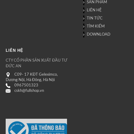
SẢN PHẨM
LIÊN HỆ
TIN TỨC
TÌM KIẾM
DOWNLOAD
LIÊN HỆ
CTY CỔ PHẦN SẢN XUẤT ĐẦU TƯ
ĐỨC AN
C09- 17 KĐT Geleximco,
Dương Nội, Hà Đông, Hà Nội
0967501323
cskh@fullshop.vn