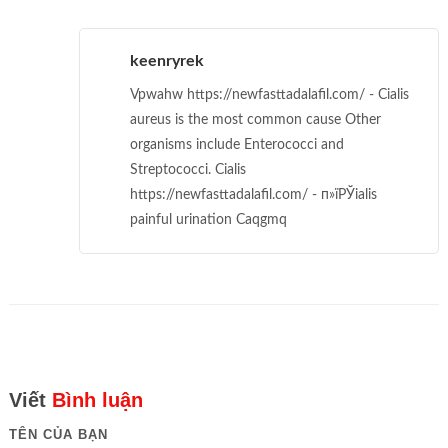
keenryrek
Vpwahw https://newfasttadalafil.com/ - Cialis
aureus is the most common cause Other
organisms include Enterococci and
Streptococci. Cialis
https://newfasttadalafil.com/ - п»їРЎialis
painful urination Caqgmq
Viết
Bình luận
TÊN CỦA BẠN