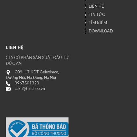
LIÊN HỆ
TIN TỨC
TÌM KIẾM
DOWNLOAD
LIÊN HỆ
CTY CỔ PHẦN SẢN XUẤT ĐẦU TƯ
ĐỨC AN
C09- 17 KĐT Geleximco,
Dương Nội, Hà Đông, Hà Nội
0967501323
cskh@fullshop.vn