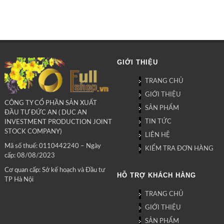
GIỚI THIỆU
TRANG CHỦ
GIỚI THIỆU
CÔNG TY CỔ PHẦN SẢN XUẤT
SẢN PHẨM
ĐẦU TƯ ĐỨC AN ( DUC AN
TIN TỨC
INVESTMENT PRODUCTION JOINT
STOCK COMPANY)
LIÊN HỆ
Mã số thuế: 0110442240 – Ngày
KIỂM TRA ĐƠN HÀNG
cấp: 08/08/2023
Cơ quan cấp: Sở kế hoạch và Đầu tư
HỖ TRỢ KHÁCH HÀNG
TP Hà Nội
TRANG CHỦ
GIỚI THIỆU
SẢN PHẨM