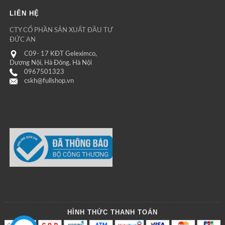
LIÊN HỆ
CTY CỔ PHẦN SẢN XUẤT ĐẦU TƯ
ĐỨC AN
C09- 17 KĐT Geleximco,
Dương Nội, Hà Đông, Hà Nội
0967501323
cskh@fullshop.vn
HÌNH THỨC THANH TOÁN