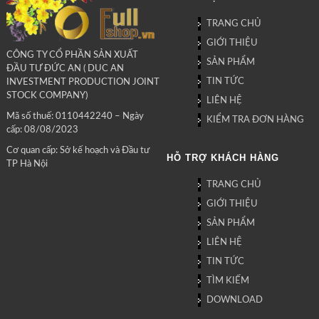
TRANG CHỦ
GIỚI THIỆU
CÔNG TY CỔ PHẦN SẢN XUẤT
SẢN PHẨM
ĐẦU TƯ ĐỨC AN ( DUC AN
TIN TỨC
INVESTMENT PRODUCTION JOINT
STOCK COMPANY)
LIÊN HỆ
Mã số thuế: 0110442240 – Ngày
KIỂM TRA ĐƠN HÀNG
cấp: 08/08/2023
Cơ quan cấp: Sở kế hoạch và Đầu tư
HỖ TRỢ KHÁCH HÀNG
TP Hà Nội
TRANG CHỦ
GIỚI THIỆU
SẢN PHẨM
LIÊN HỆ
TIN TỨC
TÌM KIẾM
DOWNLOAD