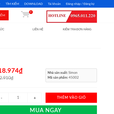
TÌM KIẾM
DOWNLOAD
Tài khoản
Đăng nhập / Đăng ký
0
IẾM
TỨC
LIÊN HỆ
KIỂM TRA ĐƠN HÀNG
18.974₫
Nhà sản xuất:
Simon
2.910₫
Mã sản phẩm:
45002
THÊM VÀO GIỎ
MUA NGAY