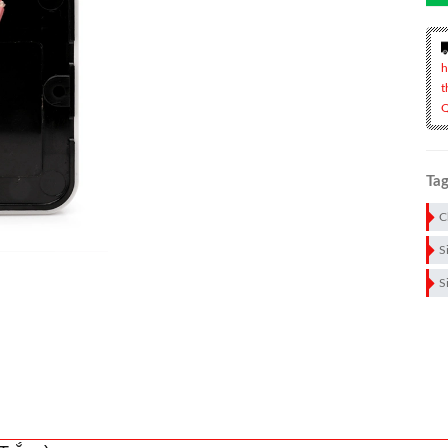
h
t
Q
Tag
C
S
S