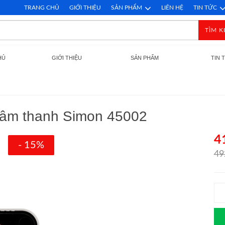
TRANG CHỦ
GIỚI THIỆU
SẢN PHẨM
LIÊN HỆ
TIN TỨC
TÌM K
HỦ
GIỚI THIỆU
SẢN PHẨM
TIN 
i âm thanh Simon 45002
4
- 15%
49