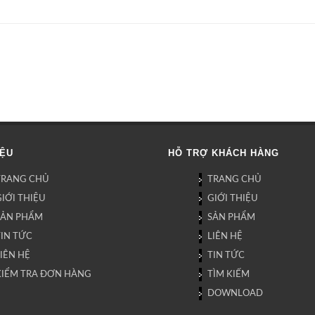
IỆU
HỖ TRỢ KHÁCH HÀNG
TRANG CHỦ
TRANG CHỦ
IỚI THIỆU
GIỚI THIỆU
SẢN PHẨM
SẢN PHẨM
TIN TỨC
LIÊN HỆ
IÊN HỆ
TIN TỨC
KIỂM TRA ĐƠN HÀNG
TÌM KIẾM
DOWNLOAD