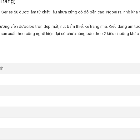
Trắng)
eries 50 được làm từ chất liệu nhựa cứng có độ bền cao. Ngoài ra, nhờ khả năn
ường viền được bo tròn đẹp mắt, nút bấm thiết kế trang nhã. Kiểu dáng âm tường
sản xuất theo công nghệ hiện đại có chức năng báo theo 2 kiểu chuông khác 
nh