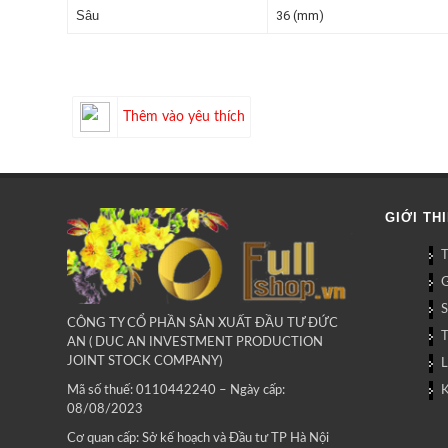
Sâu
36 (mm)
Thêm vào yêu thích
GIỚI TH
G
CÔNG TY CỔ PHẦN SẢN XUẤT ĐẦU TƯ ĐỨC
AN ( DUC AN INVESTMENT PRODUCTION
JOINT STOCK COMPANY)
L
Mã số thuế: 0110442240 – Ngày cấp:
08/08/2023
Cơ quan cấp: Sở kế hoạch và Đầu tư TP Hà Nội