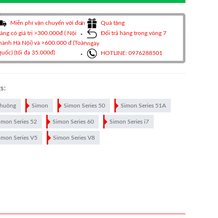
Miễn phí vận chuyển với đơn
Quà tặng
àng có giá trị >300.000đ ( Nội
Đổi trả hàng trong vòng 7
hành Hà Nội) và >600.000 đ (Toàn
ngày
uốc) (tối đa 35.000đ)
HOTLINE: 0976288501
s:
huông
Simon
Simon Series 50
Simon Series 51A
imon Series 52
Simon Series 60
Simon Series i7
imon Series V5
Simon Series V8