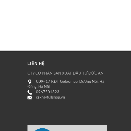
LIÊN HỆ
CTY CỔ PHẦN SẢN XUẤT ĐẦU TƯ ĐỨC AN
C09- 17 KĐT Geleximco, Dương Nội, Hà
Đông, Hà Nội
0967501323
cskh@fullshop.vn