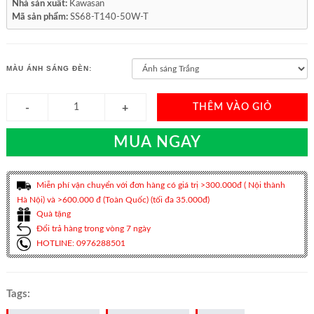
Nhà sản xuất:
Kawasan
Mã sản phẩm:
SS68-T140-50W-T
MÀU ÁNH SÁNG ĐÈN:
THÊM VÀO GIỎ
MUA NGAY
Miễn phí vận chuyển với đơn hàng có giá trị >300.000đ ( Nội thành
Hà Nội) và >600.000 đ (Toàn Quốc) (tối đa 35.000đ)
Quà tặng
Đổi trả hàng trong vòng 7 ngày
HOTLINE: 0976288501
Tags: