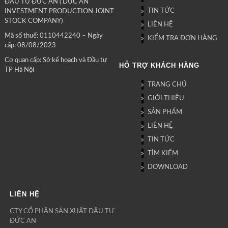
ĐẦU TƯ ĐỨC AN ( DUC AN
TIN TỨC
INVESTMENT PRODUCTION JOINT
STOCK COMPANY)
LIÊN HỆ
Mã số thuế: 0110442240 – Ngày
KIỂM TRA ĐƠN HÀNG
cấp: 08/08/2023
Cơ quan cấp: Sở kế hoạch và Đầu tư
HỖ TRỢ KHÁCH HÀNG
TP Hà Nội
TRANG CHỦ
GIỚI THIỆU
SẢN PHẨM
LIÊN HỆ
TIN TỨC
TÌM KIẾM
DOWNLOAD
LIÊN HỆ
CTY CỔ PHẦN SẢN XUẤT ĐẦU TƯ
ĐỨC AN