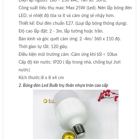
Điện áp nguồn: 180 ~ 230 VAC. Tần số: 50Hz.
Công suất tiêu thụ max: Max 25W (Led). Nên lắp bóng đèn
LED, vì nhiệt độ tỏa ra ít và cảm ứng sẽ nhậy hơn.
Thiết kế: Đui đèn chuẩn E27. (Loại lắp bóng thông dụng).
Độ cao lắp đặt: 2 - 3m, lắp tường hoặc trần.
Bán kính và góc quét cảm ứng: 2 -4m/ 360 x 110 độ.
Thời gian tự tắt: 120 giây.
Điều kiện môi trường cảm :Cảm ứng khi tối < 10lux
Cấp độ kín nước: IP20 ( lắp trong nhà, chống bụi ,hơi
nước)
Kích thước:8 x 8 x4 cm
2. Bóng đèn Led Bulb trụ thân nhựa tròn cao cấp