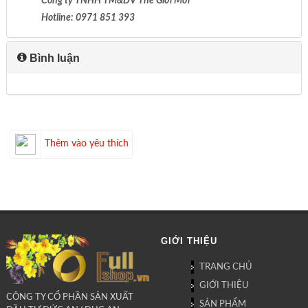
Công ty TNHH TM&DV Thế Giới Mới
Hotline: 0971 851 393
Bình luận
Thêm vào yêu thích
GIỚI THIỆU
TRANG CHỦ
GIỚI THIỆU
CÔNG TY CỔ PHẦN SẢN XUẤT
SẢN PHẨM