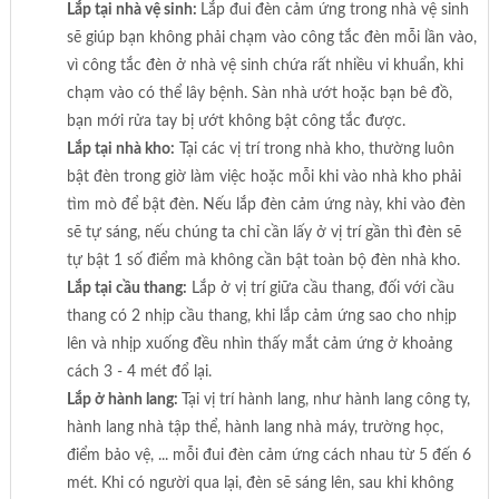
Lắp tại nhà vệ sinh:
Lắp đui đèn cảm ứng trong nhà vệ sinh
sẽ giúp bạn không phải chạm vào công tắc đèn mỗi lần vào,
vì công tắc đèn ở nhà vệ sinh chứa rất nhiều vi khuẩn, khi
chạm vào có thể lây bệnh. Sàn nhà ướt hoặc bạn bê đồ,
bạn mới rửa tay bị ướt không bật công tắc được.
Lắp tại nhà kho:
Tại các vị trí trong nhà kho, thường luôn
bật đèn trong giờ làm việc hoặc mỗi khi vào nhà kho phải
tìm mò để bật đèn. Nếu lắp đèn cảm ứng này, khi vào đèn
sẽ tự sáng, nếu chúng ta chỉ cần lấy ở vị trí gần thì đèn sẽ
tự bật 1 số điểm mà không cần bật toàn bộ đèn nhà kho.
Lắp tại cầu thang:
Lắp ở vị trí giữa cầu thang, đối với cầu
thang có 2 nhịp cầu thang, khi lắp cảm ứng sao cho nhịp
lên và nhịp xuống đều nhìn thấy mắt cảm ứng ở khoảng
cách 3 - 4 mét đổ lại.
Lắp ở hành lang:
Tại vị trí hành lang, như hành lang công ty,
hành lang nhà tập thể, hành lang nhà máy, trường học,
điểm bảo vệ, ... mỗi đui đèn cảm ứng cách nhau từ 5 đến 6
mét. Khi có người qua lại, đèn sẽ sáng lên, sau khi không