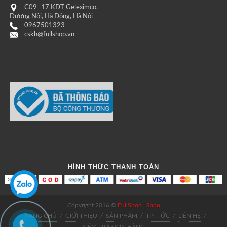
C09- 17 KĐT Geleximco,
Dương Nội, Hà Đông, Hà Nội
0967501323
cskh@fullshop.vn
HÌNH THỨC THANH TOÁN
Copyright 2016 ©
FullShop
|
Sapo
TRANG CHỦ
/
GIỚI THIỆU
/
SẢN PHẨM
/
TIN TỨC
/
LIÊN HỆ
/
KIỂM TRA ĐƠN HÀNG