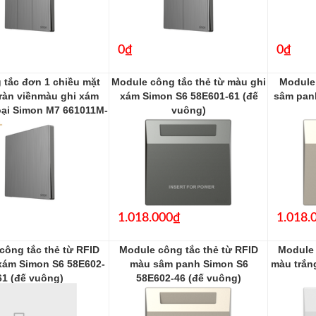
0₫
0₫
 tắc đơn 1 chiều mặt
Module công tắc thẻ từ màu ghi
Module 
ràn viềnmàu ghi xám
xám Simon S6 58E601-61 (đế
sâm pan
oại Simon M7 661011M-
vuông)
2B
58E601-61
661011M-2B
1.018.000₫
1.018.
công tắc thẻ từ RFID
Module công tắc thẻ từ RFID
Module 
xám Simon S6 58E602-
màu sâm panh Simon S6
màu trắn
61 (đế vuông)
58E602-46 (đế vuông)
58E602-61
58E602-46