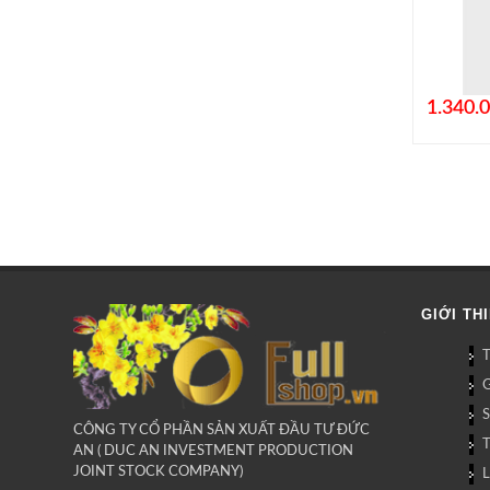
1.340.
GIỚI TH
G
CÔNG TY CỔ PHẦN SẢN XUẤT ĐẦU TƯ ĐỨC
AN ( DUC AN INVESTMENT PRODUCTION
JOINT STOCK COMPANY)
L