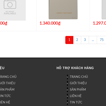
000₫
1.340.000₫
1.297.
1
2
3
...
75
IỆU
HỖ TRỢ KHÁCH HÀNG
TRANG CHỦ
TRANG CHỦ
IỚI THIỆU
GIỚI THIỆU
SẢN PHẨM
SẢN PHẨM
TIN TỨC
LIÊN HỆ
IÊN HỆ
TIN TỨC