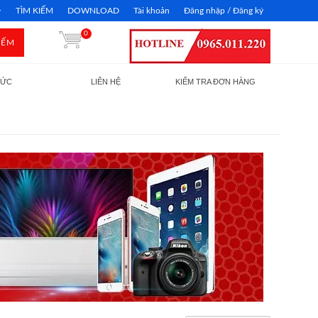
TÌM KIẾM
DOWNLOAD
Tài khoản
Đăng nhập / Đăng ký
0
IẾM
TỨC
LIÊN HỆ
KIỂM TRA ĐƠN HÀNG