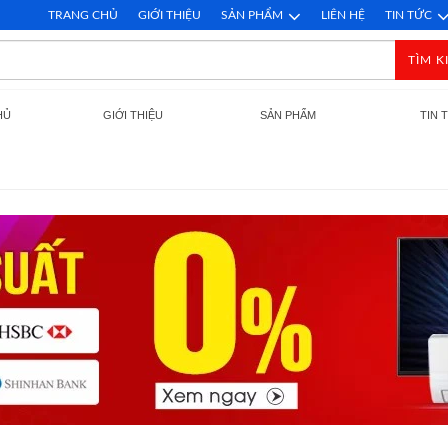
TRANG CHỦ
GIỚI THIỆU
SẢN PHẨM
LIÊN HỆ
TIN TỨC
TÌM K
HỦ
GIỚI THIỆU
SẢN PHẨM
TIN 