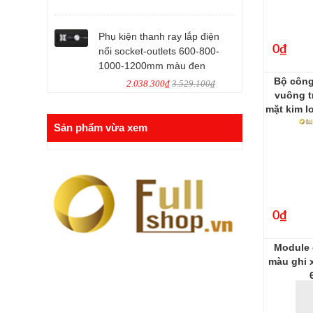
Phụ kiện thanh ray lắp điện
0₫
nổi socket-outlets 600-800-
1000-1200mm màu đen
Bộ công
2.038.300₫
3.529.100₫
vuông t
mặt kim l
Sản phẩm vừa xem
0₫
Module 
màu ghi 