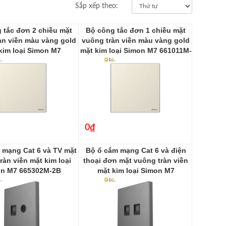
Sắp xếp theo:
 tắc đơn 2 chiều mặt
Bộ công tắc đơn 1 chiều mặt
àn viền màu vàng gold
vuông tràn viền màu vàng gold
kim loại Simon M7
mặt kim loại Simon M7 661011M-
661012M-2C
2C
0₫
 mạng Cat 6 và TV mặt
Bộ ổ cắm mạng Cat 6 và điện
ràn viền mặt kim loại
thoại đơn mặt vuông tràn viền
n M7 665302M-2B
mặt kim loại Simon M7
665229M-2B
665302M-2B
665229M-2B