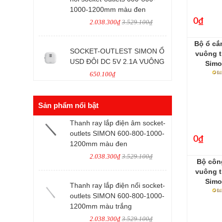
1000-1200mm màu đen
0₫
2.038.300₫
3.529.100₫
Bộ ổ cắ
SOCKET-OUTLEST SIMON Ổ
vuông t
USD ĐÔI DC 5V 2.1A VUÔNG
Simo
650.100₫
Sản phẩm nổi bật
Thanh ray lắp điện âm socket-
outlets SIMON 600-800-1000-
0₫
1200mm màu đen
2.038.300₫
3.529.100₫
Bộ công
vuông t
Simo
Thanh ray lắp điện nổi socket-
outlets SIMON 600-800-1000-
1200mm màu trắng
2.038.300₫
3.529.100₫