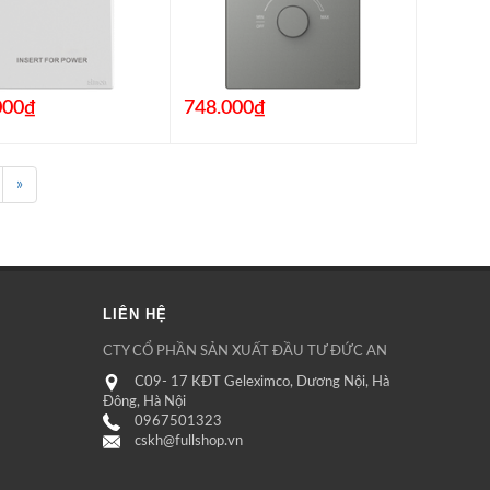
000₫
748.000₫
»
LIÊN HỆ
CTY CỔ PHẦN SẢN XUẤT ĐẦU TƯ ĐỨC AN
C09- 17 KĐT Geleximco, Dương Nội, Hà
Đông, Hà Nội
0967501323
cskh@fullshop.vn