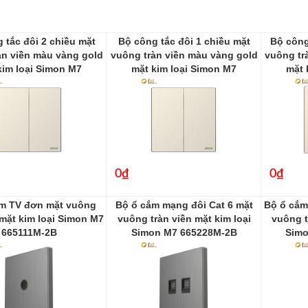
 tắc đôi 2 chiều mặt
Bộ công tắc đôi 1 chiều mặt
Bộ công
àn viền màu vàng gold
vuông tràn viền màu vàng gold
vuông tr
kim loại Simon M7
mặt kim loại Simon M7
mặt 
661022M-2C
661021M-2C
0₫
0₫
m TV đơn mặt vuông
Bộ ổ cắm mạng đôi Cat 6 mặt
Bộ ổ cắm
 mặt kim loại Simon M7
vuông tràn viền mặt kim loại
vuông t
665111M-2B
Simon M7 665228M-2B
Simo
665111M-2B
665228M-2B