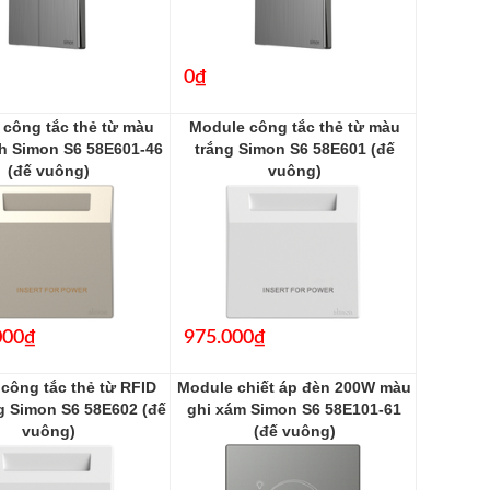
0₫
công tắc thẻ từ màu
Module công tắc thẻ từ màu
h Simon S6 58E601-46
trắng Simon S6 58E601 (đế
(đế vuông)
vuông)
58E601-46
58E601
000₫
975.000₫
công tắc thẻ từ RFID
Module chiết áp đèn 200W màu
g Simon S6 58E602 (đế
ghi xám Simon S6 58E101-61
vuông)
(đế vuông)
58E602
58E101-61