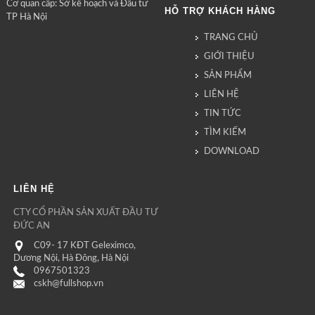
Cơ quan cấp: Sở kế hoạch và Đầu tư
HỖ TRỢ KHÁCH HÀNG
TP Hà Nội
TRANG CHỦ
GIỚI THIỆU
SẢN PHẨM
LIÊN HỆ
TIN TỨC
TÌM KIẾM
DOWNLOAD
LIÊN HỆ
CTY CỔ PHẦN SẢN XUẤT ĐẦU TƯ
ĐỨC AN
C09- 17 KĐT Geleximco,
Dương Nội, Hà Đông, Hà Nội
0967501323
cskh@fullshop.vn