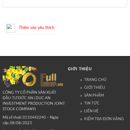
Thêm vào yêu thích
GIỚI THIỆU
TRANG CHỦ
GIỚI THIỆU
CÔNG TY CỔ PHẦN SẢN XUẤT
SẢN PHẨM
ĐẦU TƯ ĐỨC AN ( DUC AN
TIN TỨC
INVESTMENT PRODUCTION JOINT
STOCK COMPANY)
LIÊN HỆ
Mã số thuế: 0110442240 – Ngày
KIỂM TRA ĐƠN HÀNG
cấp: 08/08/2023