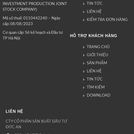
TIN TỨC
INVESTMENT PRODUCTION JOINT
STOCK COMPANY)
LIÊN HỆ
Mã số thuế: 0110442240 – Ngày
KIỂM TRA ĐƠN HÀNG
cấp: 08/08/2023
Cơ quan cấp: Sở kế hoạch và Đầu tư
HỖ TRỢ KHÁCH HÀNG
TP Hà Nội
TRANG CHỦ
GIỚI THIỆU
SẢN PHẨM
LIÊN HỆ
TIN TỨC
TÌM KIẾM
DOWNLOAD
LIÊN HỆ
CTY CỔ PHẦN SẢN XUẤT ĐẦU TƯ
ĐỨC AN