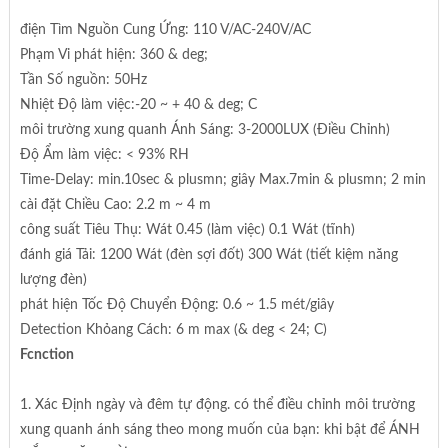
điện Tìm Nguồn Cung Ứng: 110 V/AC-240V/AC
Phạm Vi phát hiện: 360 & deg;
Tần Số nguồn: 50Hz
Nhiệt Độ làm việc:-20 ~ + 40 & deg; C
môi trường xung quanh Ánh Sáng: 3-2000LUX (Điều Chỉnh)
Độ Ẩm làm việc: < 93% RH
Time-Delay: min.10sec & plusmn; giây Max.7min & plusmn; 2 min
cài đặt Chiều Cao: 2.2 m ~ 4 m
công suất Tiêu Thụ: Wát 0.45 (làm việc) 0.1 Wát (tĩnh)
đánh giá Tải: 1200 Wát (đèn sợi đốt) 300 Wát (tiết kiệm năng
lượng đèn)
phát hiện Tốc Độ Chuyển Động: 0.6 ~ 1.5 mét/giây
Detection Khỏang Cách: 6 m max (& deg < 24; C)
Fcnction
1. Xác Định ngày và đêm tự động. có thể điều chỉnh môi trường
xung quanh ánh sáng theo mong muốn của bạn: khi bật để ÁNH