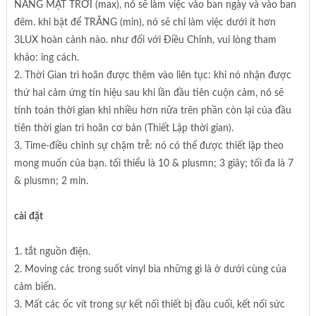
NẮNG MẶT TRỜI (max), nó sẽ làm việc vào ban ngày và vào ban
đêm. khi bật để TRĂNG (min), nó sẽ chỉ làm việc dưới ít hơn
3LUX hoàn cảnh nào. như đối với Điều Chỉnh, vui lòng tham
khảo: ing cách.
2. Thời Gian trì hoãn được thêm vào liên tục: khi nó nhận được
thứ hai cảm ứng tín hiệu sau khi lần đầu tiên cuộn cảm, nó sẽ
tính toán thời gian khi nhiều hơn nữa trên phần còn lại của đầu
tiên thời gian trì hoãn cơ bản (Thiết Lập thời gian).
3. Time-điều chỉnh sự chậm trễ: nó có thể được thiết lập theo
mong muốn của bạn. tối thiểu là 10 & plusmn; 3 giây; tối đa là 7
& plusmn; 2 min.
cài đặt
1. tắt nguồn điện.
2. Moving các trong suốt vinyl bìa những gì là ở dưới cùng của
cảm biến.
3. Mất các ốc vít trong sự kết nối thiết bị đầu cuối, kết nối sức