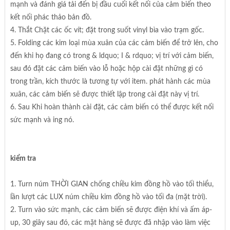
mạnh và đánh giá tải đến bị đầu cuối kết nối của cảm biến theo
kết nối phác thảo bản đồ.
4. Thắt Chặt các ốc vít; đặt trong suốt vinyl bìa vào trạm gốc.
5. Folding các kim loại mùa xuân của các cảm biến để trở lên, cho
đến khi họ đang có trong & ldquo; I & rdquo; vị trí với cảm biến,
sau đó đặt các cảm biến vào lỗ hoặc hộp cài đặt những gì có
trong trần, kích thước là tương tự với item. phát hành các mùa
xuân, các cảm biến sẽ được thiết lập trong cài đặt này vị trí.
6. Sau Khi hoàn thành cài đặt, các cảm biến có thể được kết nối
sức mạnh và ing nó.
kiểm tra
1. Turn núm THỜI GIAN chống chiều kim đồng hồ vào tối thiểu,
lần lượt các LUX núm chiều kim đồng hồ vào tối đa (mặt trời).
2. Turn vào sức mạnh, các cảm biến sẽ được điện khí và ấm áp-
up, 30 giây sau đó, các mặt hàng sẽ được đã nhập vào làm việc