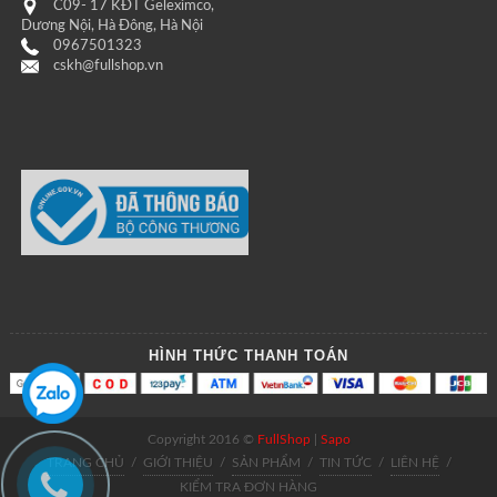
C09- 17 KĐT Geleximco,
Dương Nội, Hà Đông, Hà Nội
0967501323
cskh@fullshop.vn
HÌNH THỨC THANH TOÁN
Copyright 2016 ©
FullShop
|
Sapo
TRANG CHỦ
/
GIỚI THIỆU
/
SẢN PHẨM
/
TIN TỨC
/
LIÊN HỆ
/
KIỂM TRA ĐƠN HÀNG