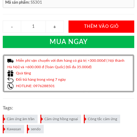
Mã sản phẩm:
SS301
THÊM VÀO GIỎ
MUA NGAY
Miễn phí vận chuyển với đơn hàng có giá trị >300.000đ ( Nội thành
Hà Nội) và >600.000 đ (Toàn Quốc) (tối đa 35.000đ)
Quà tặng
Đổi trả hàng trong vòng 7 ngày
HOTLINE: 0976288501
Tags:
Cảm ứng âm trần
Cảm ứng hồng ngoại
Công tắc cảm ứng
Kawasan
sendo