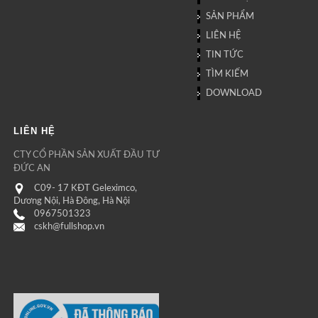
SẢN PHẨM
LIÊN HỆ
TIN TỨC
TÌM KIẾM
DOWNLOAD
LIÊN HỆ
CTY CỔ PHẦN SẢN XUẤT ĐẦU TƯ
ĐỨC AN
C09- 17 KĐT Geleximco,
Dương Nội, Hà Đông, Hà Nội
0967501323
cskh@fullshop.vn