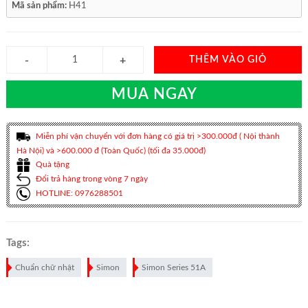
Mã sản phẩm:
H41
THÊM VÀO GIỎ
MUA NGAY
Miễn phí vận chuyển với đơn hàng có giá trị >300.000đ ( Nội thành
Hà Nội) và >600.000 đ (Toàn Quốc) (tối đa 35.000đ)
Quà tặng
Đổi trả hàng trong vòng 7 ngày
HOTLINE: 0976288501
Tags:
Chuẩn chữ nhật
Simon
Simon Series 51A