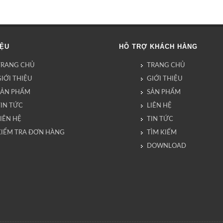
IỆU
HỖ TRỢ KHÁCH HÀNG
TRANG CHỦ
TRANG CHỦ
IỚI THIỆU
GIỚI THIỆU
SẢN PHẨM
SẢN PHẨM
TIN TỨC
LIÊN HỆ
IÊN HỆ
TIN TỨC
KIỂM TRA ĐƠN HÀNG
TÌM KIẾM
DOWNLOAD