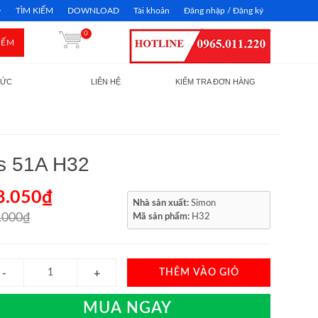
TÌM KIẾM
DOWNLOAD
Tài khoản
Đăng nhập / Đăng ký
0
IẾM
TỨC
LIÊN HỆ
KIỂM TRA ĐƠN HÀNG
es 51A H32
8.050₫
Nhà sản xuất:
Simon
.000₫
Mã sản phẩm:
H32
THÊM VÀO GIỎ
MUA NGAY