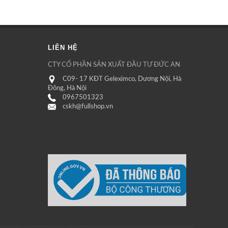
LIÊN HỆ
CTY CỔ PHẦN SẢN XUẤT ĐẦU TƯ ĐỨC AN
C09- 17 KĐT Geleximco, Dương Nội, Hà
Đông, Hà Nội
0967501323
cskh@fullshop.vn