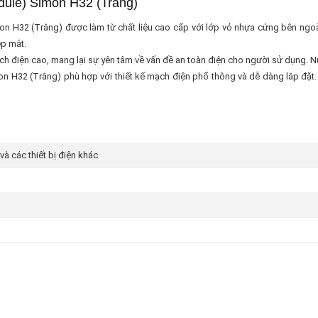
dule) Simon H32 (Trắng)
n H32 (Trắng) được làm từ chất liệu cao cấp với lớp vỏ nhựa cứng bên ngoài
ẹp mắt.
 điện cao, mang lại sự yên tâm về vấn đề an toàn điện cho người sử dụng. Nút 
n H32 (Trắng) phù hợp với thiết kế mạch điện phổ thông và dễ dàng lắp đặt. 
à các thiết bị điện khác