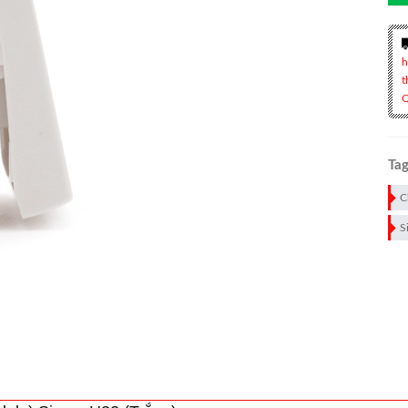
h
t
Q
Tag
C
S