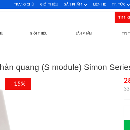
TRANG CHỦ
GIỚI THIỆU
SẢN PHẨM
LIÊN HỆ
TIN TỨC
TÌM K
HỦ
GIỚI THIỆU
SẢN PHẨM
TIN 
 phản quang (S module) Simon Seri
2
- 15%
33