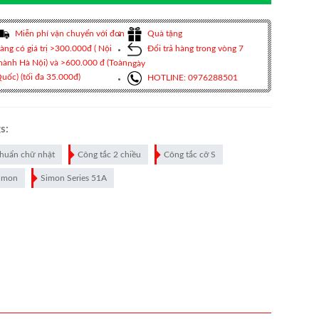
Miễn phí vận chuyển với đơn
Quà tặng
àng có giá trị >300.000đ ( Nội
Đổi trả hàng trong vòng 7
hành Hà Nội) và >600.000 đ (Toàn
ngày
uốc) (tối đa 35.000đ)
HOTLINE: 0976288501
s:
huẩn chữ nhật
Công tắc 2 chiều
Công tắc cỡ S
imon
Simon Series 51A