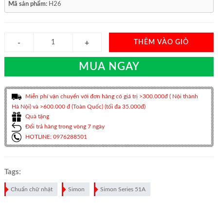
Mã sản phẩm:
H26
THÊM VÀO GIỎ
MUA NGAY
Miễn phí vận chuyển với đơn hàng có giá trị >300.000đ ( Nội thành
Hà Nội) và >600.000 đ (Toàn Quốc) (tối đa 35.000đ)
Quà tặng
Đổi trả hàng trong vòng 7 ngày
HOTLINE: 0976288501
Tags:
Chuẩn chữ nhật
Simon
Simon Series 51A