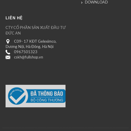
DOWNLOAD
LIÊN HỆ
CTY CỔ PHẦN SẢN XUẤT ĐẦU TƯ
ĐỨC AN
C09- 17 KĐT Geleximco,
Dương Nội, Hà Đông, Hà Nội
0967501323
cskh@fullshop.vn