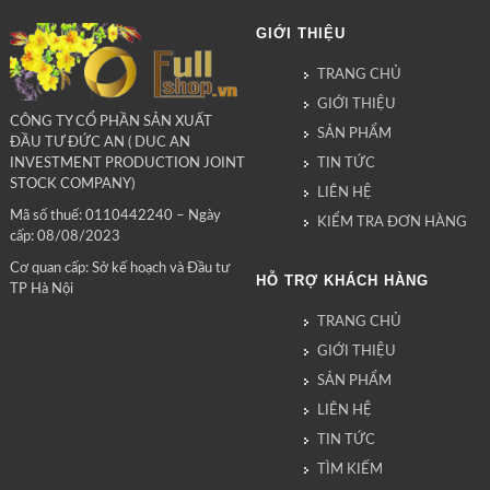
GIỚI THIỆU
TRANG CHỦ
GIỚI THIỆU
CÔNG TY CỔ PHẦN SẢN XUẤT
SẢN PHẨM
ĐẦU TƯ ĐỨC AN ( DUC AN
TIN TỨC
INVESTMENT PRODUCTION JOINT
STOCK COMPANY)
LIÊN HỆ
Mã số thuế: 0110442240 – Ngày
KIỂM TRA ĐƠN HÀNG
cấp: 08/08/2023
Cơ quan cấp: Sở kế hoạch và Đầu tư
HỖ TRỢ KHÁCH HÀNG
TP Hà Nội
TRANG CHỦ
GIỚI THIỆU
SẢN PHẨM
LIÊN HỆ
TIN TỨC
TÌM KIẾM