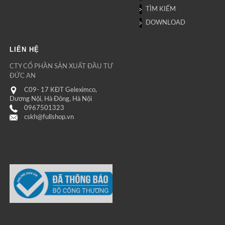
TÌM KIẾM
DOWNLOAD
LIÊN HỆ
CTY CỔ PHẦN SẢN XUẤT ĐẦU TƯ
ĐỨC AN
C09- 17 KĐT Geleximco,
Dương Nội, Hà Đông, Hà Nội
0967501323
cskh@fullshop.vn