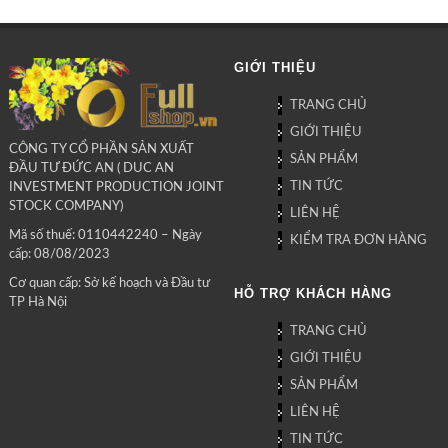
GIỚI THIỆU
TRANG CHỦ
GIỚI THIỆU
CÔNG TY CỔ PHẦN SẢN XUẤT
SẢN PHẨM
ĐẦU TƯ ĐỨC AN ( DUC AN
TIN TỨC
INVESTMENT PRODUCTION JOINT
STOCK COMPANY)
LIÊN HỆ
Mã số thuế: 0110442240 – Ngày
KIỂM TRA ĐƠN HÀNG
cấp: 08/08/2023
Cơ quan cấp: Sở kế hoạch và Đầu tư
HỖ TRỢ KHÁCH HÀNG
TP Hà Nội
TRANG CHỦ
GIỚI THIỆU
SẢN PHẨM
LIÊN HỆ
TIN TỨC