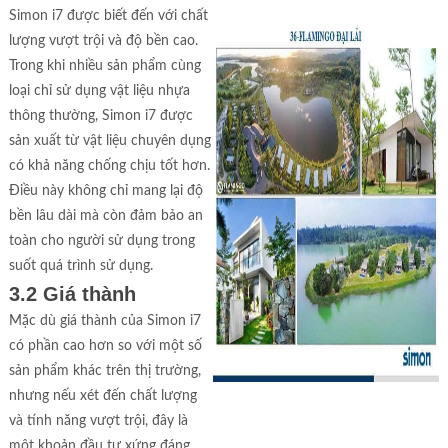
Simon i7 được biết đến với chất
lượng vượt trội và độ bền cao.
Trong khi nhiều sản phẩm cùng
loại chỉ sử dụng vật liệu nhựa
thông thường, Simon i7 được
sản xuất từ vật liệu chuyên dụng
có khả năng chống chịu tốt hơn.
Điều này không chỉ mang lại độ
bền lâu dài mà còn đảm bảo an
toàn cho người sử dụng trong
suốt quá trình sử dụng.
3.2 Giá thành
Mặc dù giá thành của Simon i7
có phần cao hơn so với một số
sản phẩm khác trên thị trường,
nhưng nếu xét đến chất lượng
và tính năng vượt trội, đây là
một khoản đầu tư xứng đáng.