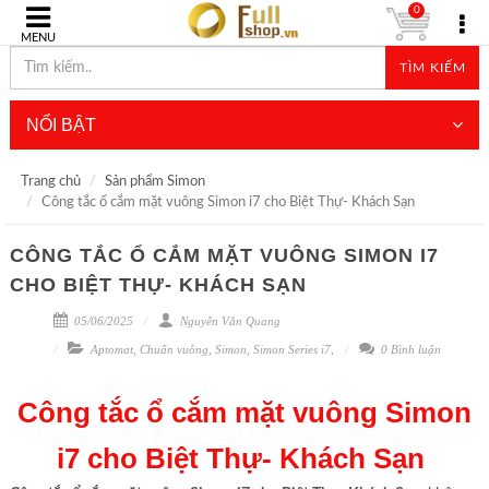
0
MENU
TÌM KIẾM
NỔI BẬT
Trang chủ
Sản phẩm Simon
Công tắc ổ cắm mặt vuông Simon i7 cho Biệt Thự- Khách Sạn
CÔNG TẮC Ổ CẮM MẶT VUÔNG SIMON I7
CHO BIỆT THỰ- KHÁCH SẠN
05/06/2025
Nguyễn Văn Quang
Aptomat
,
Chuẩn vuông
,
Simon
,
Simon Series i7
,
0 Bình luận
Công tắc ổ cắm mặt vuông Simon
i7 cho Biệt Thự- Khách Sạn