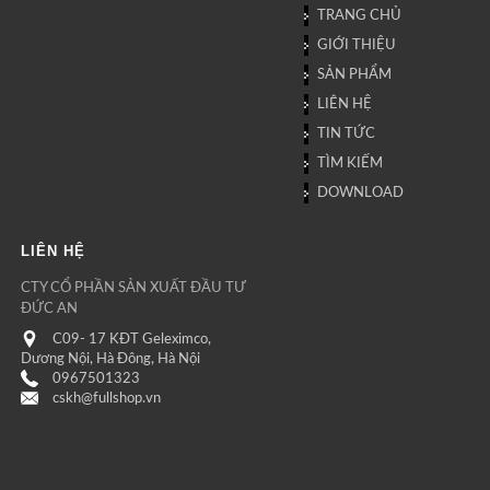
TRANG CHỦ
GIỚI THIỆU
SẢN PHẨM
LIÊN HỆ
TIN TỨC
TÌM KIẾM
DOWNLOAD
LIÊN HỆ
CTY CỔ PHẦN SẢN XUẤT ĐẦU TƯ
ĐỨC AN
C09- 17 KĐT Geleximco,
Dương Nội, Hà Đông, Hà Nội
0967501323
cskh@fullshop.vn