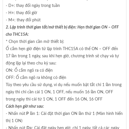
- D+: thay đổi ngày trong tuần
- H+: thay đổi giờ
- M+: thay đổi phút
2. Lập trình thời gian tắt/mở thiết bị điện: Hẹn thời gian ON – OFF
cho
THC15A
:
* Chọn thời gian cần mở thiết bị:
Ổ cắm hẹn giờ điện tử lập trình THC15A có thể ON – OFF đến
17 lần trong 1 ngày, sau khi hẹn giờ, chương trình sẽ chạy và tự
động lặp lại theo chu kỳ sau:
ON: Ổ cắm ngõ ra có điện
OFF: Ổ cắm ngõ ra không có điện
Tùy theo yêu cầu sử dụng, ví dụ nếu muốn bật tắt chỉ 1 lần trong
ngày thì chỉ cần cài 1 ON, 1 OFF, nếu muốn 16 lần ON, OFF
trong ngày thì cài từ 1 ON, 1 OFF đến 16 ON, 16 OFF
Cách hẹn giờ như sau:
- Nhấn nút
P
lần 1: Cài đặt thời gian ON lần thứ 1 (Màn hình hiển
thị 1 ON)
- Nhấn nút
D+
: Cài đặt ngày hẹn giờ, chỉ 1 ngày, tất cả các ngày