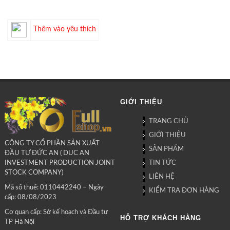
Thêm vào yêu thích
GIỚI THIỆU
TRANG CHỦ
GIỚI THIỆU
CÔNG TY CỔ PHẦN SẢN XUẤT
SẢN PHẨM
ĐẦU TƯ ĐỨC AN ( DUC AN
TIN TỨC
INVESTMENT PRODUCTION JOINT
STOCK COMPANY)
LIÊN HỆ
Mã số thuế: 0110442240 – Ngày
KIỂM TRA ĐƠN HÀNG
cấp: 08/08/2023
Cơ quan cấp: Sở kế hoạch và Đầu tư
HỖ TRỢ KHÁCH HÀNG
TP Hà Nội