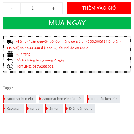
THÊM VÀO GIỎ
MUA NGAY
Miễn phí vận chuyển với đơn hàng có giá trị >300.000đ ( Nội thành
Hà Nội) và >600.000 đ (Toàn Quốc) (tối đa 35.000đ)
Quà tặng
Đổi trả hàng trong vòng 7 ngày
HOTLINE: 0976288501
Tags:
Aptomat hẹn giờ
Aptomat hẹn giờ điện tử
công tắc hẹn giờ
Kawasan
sendo
Simon
Điện dân dụng