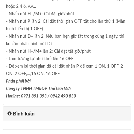
hoặc 2 4 6, v.v…
- Nhấn nút
H+/M+
: Cài đặt giờ/phút
- Nhấn nút
P
lần 2: Cài đặt thời gian OFF tắt cho lần thứ 1 (Màn
hình hiển thị 1 OFF)
- Nhấn nút
D+
lần 2: Nếu bạn hẹn giờ tắt trong cùng 1 ngày, thì
ko cần phải chỉnh nút D+
- Nhấn nút
H+/M+
lần 2: Cài đặt tắt giờ/phút
- Làm tương tự như thế đến 16 OFF
- Để xem lại thời gian đã cài đặt nhấn
P
để xem 1 ON, 1 OFF, 2
ON, 2 OFF,…,16 ON, 16 OFF
Phân phối bởi
Công ty TNHH TM&DV Thế Giới Mới
Hotline: 0971 851 393 / 0942 490 830
Bình luận