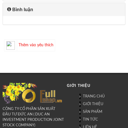
Bình luận
Thêm vào yêu thích
GIỚI THIỆU
TRANG CHỦ
GIỚI THIỆU
CÔNG TY CỔ PHẦN SẢN XUẤT
SẢN PHẨM
ĐẦU TƯ ĐỨC AN ( DUC AN
TIN TỨC
INVESTMENT PRODUCTION JOINT
STOCK COMPANY)
LIÊN HỆ