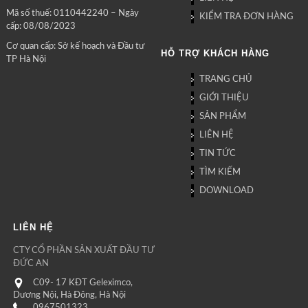
Mã số thuế: 0110442240 – Ngày
KIỂM TRA ĐƠN HÀNG
cấp: 08/08/2023
Cơ quan cấp: Sở kế hoạch và Đầu tư
HỖ TRỢ KHÁCH HÀNG
TP Hà Nội
TRANG CHỦ
GIỚI THIỆU
SẢN PHẨM
LIÊN HỆ
TIN TỨC
TÌM KIẾM
DOWNLOAD
LIÊN HỆ
CTY CỔ PHẦN SẢN XUẤT ĐẦU TƯ
ĐỨC AN
C09- 17 KĐT Geleximco,
Dương Nội, Hà Đông, Hà Nội
0967501323