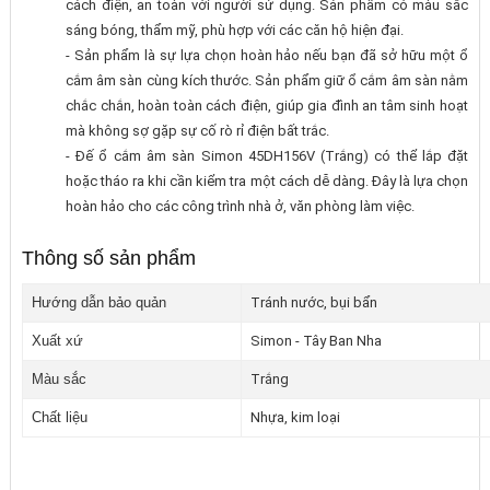
cách điện, an toàn với người sử dụng. Sản phẩm có màu sắc
sáng bóng, thẩm mỹ, phù hợp với các căn hộ hiện đại.
- Sản phẩm là sự lựa chọn hoàn hảo nếu bạn đã sở hữu một ổ
cắm âm sàn cùng kích thước. Sản phẩm giữ ổ cắm âm sàn nằm
chắc chắn, hoàn toàn cách điện, giúp gia đình an tâm sinh hoạt
mà không sợ gặp sự cố rò rỉ điện bất trắc.
- Đế ổ cắm âm sàn Simon 45DH156V (Trắng) có thể lắp đặt
hoặc tháo ra khi cần kiểm tra một cách dễ dàng. Đây là lựa chọn
hoàn hảo cho các công trình nhà ở, văn phòng làm việc.
Thông số sản phẩm
Hướng dẫn bảo quản
Tránh nước, bụi bẩn
Xuất xứ
Simon - Tây Ban Nha
Màu sắc
Trắng
Chất liệu
Nhựa, kim loại