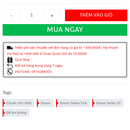
THÊM VÀO GIỎ
MUA NGAY
Miễn phí vận chuyển với đơn hàng có giá trị >300.000đ ( Nội thành
Hà Nội) và >600.000 đ (Toàn Quốc) (tối đa 35.000đ)
Quà tặng
Đổi trả hàng trong vòng 7 ngày
HOTLINE: 0976288501
Tags:
Chuẩn chữ nhật
Simon
Simon Series 51A
Simon Series 52
Đế âm tường