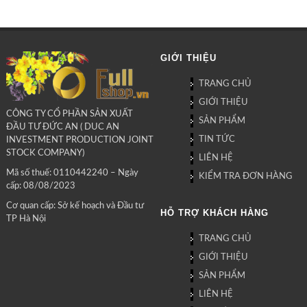
GIỚI THIỆU
TRANG CHỦ
GIỚI THIỆU
CÔNG TY CỔ PHẦN SẢN XUẤT
SẢN PHẨM
ĐẦU TƯ ĐỨC AN ( DUC AN
TIN TỨC
INVESTMENT PRODUCTION JOINT
STOCK COMPANY)
LIÊN HỆ
Mã số thuế: 0110442240 – Ngày
KIỂM TRA ĐƠN HÀNG
cấp: 08/08/2023
Cơ quan cấp: Sở kế hoạch và Đầu tư
HỖ TRỢ KHÁCH HÀNG
TP Hà Nội
TRANG CHỦ
GIỚI THIỆU
SẢN PHẨM
LIÊN HỆ