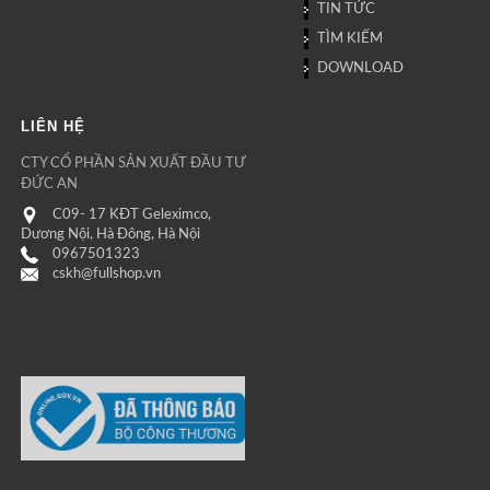
TIN TỨC
TÌM KIẾM
DOWNLOAD
LIÊN HỆ
CTY CỔ PHẦN SẢN XUẤT ĐẦU TƯ
ĐỨC AN
C09- 17 KĐT Geleximco,
Dương Nội, Hà Đông, Hà Nội
0967501323
cskh@fullshop.vn