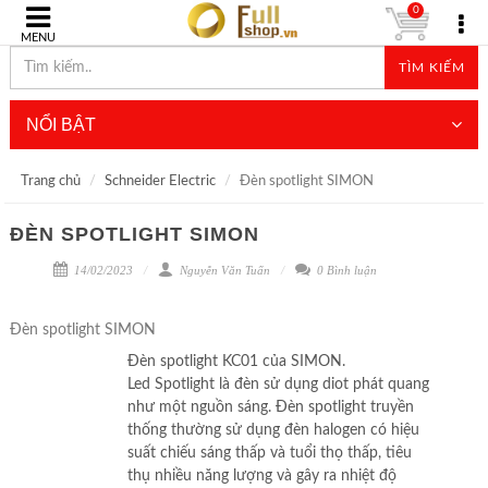
0
MENU
TÌM KIẾM
NỔI BẬT
Trang chủ
Schneider Electric
Đèn spotlight SIMON
ĐÈN SPOTLIGHT SIMON
14/02/2023
Nguyễn Văn Tuấn
0 Bình luận
Đèn spotlight SIMON
Đèn spotlight KC01 của SIMON.
Led Spotlight là đèn sử dụng diot phát quang
như một nguồn sáng. Đèn spotlight truyền
thống thường sử dụng đèn halogen có hiệu
suất chiếu sáng thấp và tuổi thọ thấp, tiêu
thụ nhiều năng lượng và gây ra nhiệt độ