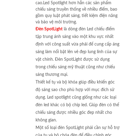
cao.Led Spotlight hơn hẳn các sản phẩm
chiếu sáng truyền thống về nhiều điểm, bao
gồm quy luật phát sáng, tiết kiệm điện năng
và bảo vệ môi trường.
Đèn SpotLight
là dòng đèn Led chiếu điểm
tập trung ánh sáng vào một khu vực nhất
định với công suất vừa phải để cung cấp áng
sáng làm nổi bật lên vẻ đẹp lung linh của sự
vật chính. Đèn SpotLight được sử dụng
trong chiếu sáng mỹ thuật cũng như chiếu
sáng thương mại.
Thiết kế tụ và bộ khóa giúp điều khiển góc
độ sáng sao cho phù hợp với mục đích sử
dụng. Led spotlight cũng giống như các loại
đèn led khác có bộ chip led. Giúp đèn có thể
chiếu sáng được nhiều góc đep nhất cho
không gian.
Một số loại đèn SpotLight phải cần sự hỗ trợ
của tụ và bộ chóa đèn để điều chỉnh góc