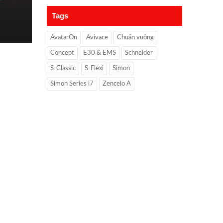
Tags
AvatarOn
Avivace
Chuẩn vuông
Concept
E30 & EMS
Schneider
S-Classic
S-Flexi
Simon
Simon Series i7
Zencelo A