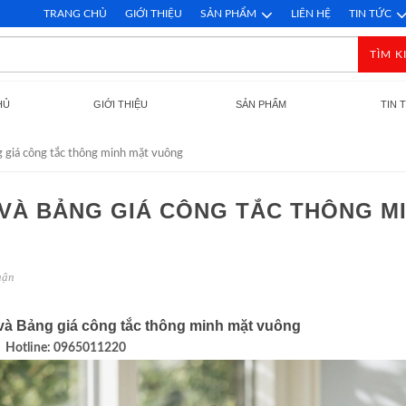
TRANG CHỦ
GIỚI THIỆU
SẢN PHẨM
LIÊN HỆ
TIN TỨC
TÌM K
HỦ
GIỚI THIỆU
SẢN PHẨM
TIN 
 giá công tắc thông minh mặt vuông
VÀ BẢNG GIÁ CÔNG TẮC THÔNG M
uận
và Bảng giá công tắc thông minh mặt vuông
Hotline: 0965011220