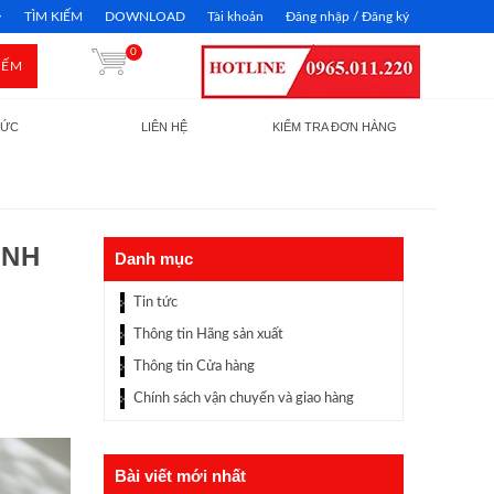
TÌM KIẾM
DOWNLOAD
Tài khoản
Đăng nhập / Đăng ký
0
IẾM
TỨC
LIÊN HỆ
KIỂM TRA ĐƠN HÀNG
INH
Danh mục
Tin tức
Thông tin Hãng sản xuất
Thông tin Cửa hàng
Chính sách vận chuyển và giao hàng
Bài viết mới nhất