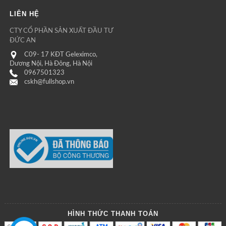
LIÊN HỆ
CTY CỔ PHẦN SẢN XUẤT ĐẦU TƯ
ĐỨC AN
C09- 17 KĐT Geleximco,
Dương Nội, Hà Đông, Hà Nội
0967501323
cskh@fullshop.vn
HÌNH THỨC THANH TOÁN