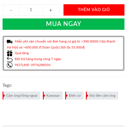
THÊM VÀO GIỎ
MUA NGAY
Miễn phí vận chuyển với đơn hàng có giá trị >300.000đ ( Nội thành
Hà Nội) và >600.000 đ (Toàn Quốc) (tối đa 35.000đ)
Quà tặng
Đổi trả hàng trong vòng 7 ngày
HOTLINE: 0976288501
Tags:
Cảm ứng hồng ngoại
Kawasan
Điện cơ
Đui đèn cảm ứng