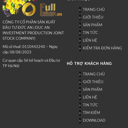
TRANG CHỦ
GIỚI THIỆU
CÔNG TY CỔ PHẦN SẢN XUẤT
SẢN PHẨM
ĐẦU TƯ ĐỨC AN ( DUC AN
TIN TỨC
INVESTMENT PRODUCTION JOINT
STOCK COMPANY)
LIÊN HỆ
Mã số thuế: 0110442240 – Ngày
KIỂM TRA ĐƠN HÀNG
cấp: 08/08/2023
Cơ quan cấp: Sở kế hoạch và Đầu tư
HỖ TRỢ KHÁCH HÀNG
TP Hà Nội
TRANG CHỦ
GIỚI THIỆU
SẢN PHẨM
LIÊN HỆ
TIN TỨC
TÌM KIẾM
DOWNLOAD