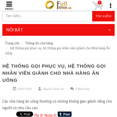
0
MENU
TÌM KIẾM
NỔI BẬT
Trang chủ
Thông tin cửa hàng
Hệ thống gọi phục vụ, hệ thống gọi nhân viên giành cho Nhà hàng Ăn
uống
HỆ THỐNG GỌI PHỤC VỤ, HỆ THỐNG GỌI
NHÂN VIÊN GIÀNH CHO NHÀ HÀNG ĂN
UỐNG
24/07/2016
Nguyễn Xuân Soi
0 Bình luận
Các nhà hàng ăn uống thường có những không gian giành riêng cho
người có nhu cầu cao
Pin it!
Note it!