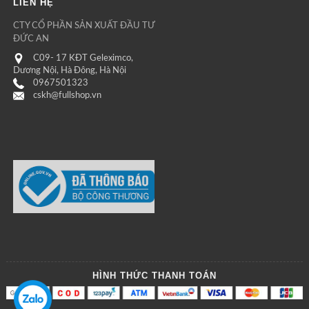
LIÊN HỆ
CTY CỔ PHẦN SẢN XUẤT ĐẦU TƯ
ĐỨC AN
C09- 17 KĐT Geleximco,
Dương Nội, Hà Đông, Hà Nội
0967501323
cskh@fullshop.vn
HÌNH THỨC THANH TOÁN