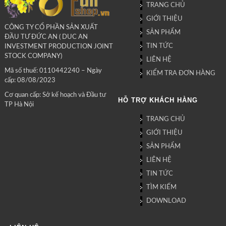
TRANG CHỦ
GIỚI THIỆU
CÔNG TY CỔ PHẦN SẢN XUẤT
SẢN PHẨM
ĐẦU TƯ ĐỨC AN ( DUC AN
TIN TỨC
INVESTMENT PRODUCTION JOINT
STOCK COMPANY)
LIÊN HỆ
Mã số thuế: 0110442240 – Ngày
KIỂM TRA ĐƠN HÀNG
cấp: 08/08/2023
Cơ quan cấp: Sở kế hoạch và Đầu tư
HỖ TRỢ KHÁCH HÀNG
TP Hà Nội
TRANG CHỦ
GIỚI THIỆU
SẢN PHẨM
LIÊN HỆ
TIN TỨC
TÌM KIẾM
DOWNLOAD