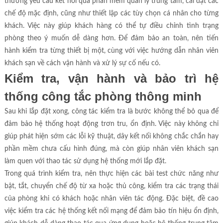
thường yêu cầu kết nối qua phần mềm quản lý trung tâm, cài đặt các
chế độ mặc định, cũng như thiết lập các tùy chọn cá nhân cho từng
khách. Việc này giúp khách hàng có thể tự điều chỉnh tình trạng
phòng theo ý muốn dễ dàng hơn. Để đảm bảo an toàn, nên tiến
hành kiểm tra từng thiết bị một, cùng với việc hướng dẫn nhân viên
khách sạn về cách vận hành và xử lý sự cố nếu có.
Kiểm tra, vận hành và bảo trì hệ
thống công tắc phòng thông minh
Sau khi lắp đặt xong, công tác kiểm tra là bước không thể bỏ qua để
đảm bảo hệ thống hoạt động trơn tru, ổn định. Việc này không chỉ
giúp phát hiện sớm các lỗi kỹ thuật, dây kết nối không chắc chắn hay
phần mềm chưa cấu hình đúng, mà còn giúp nhân viên khách sạn
làm quen với thao tác sử dụng hệ thống mới lắp đặt.
Trong quá trình kiểm tra, nên thực hiện các bài test chức năng như
bật, tắt, chuyển chế độ từ xa hoặc thủ công, kiểm tra các trạng thái
của phòng khi có khách hoặc nhân viên tác động. Đặc biệt, đề cao
việc kiểm tra các hệ thống kết nối mạng để đảm bảo tín hiệu ổn định,