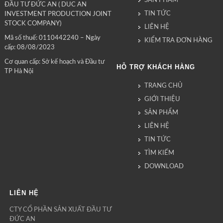
SẢN PHẨM
ĐẦU TƯ ĐỨC AN ( DUC AN
TIN TỨC
INVESTMENT PRODUCTION JOINT
STOCK COMPANY)
LIÊN HỆ
Mã số thuế: 0110442240 – Ngày
KIỂM TRA ĐƠN HÀNG
cấp: 08/08/2023
Cơ quan cấp: Sở kế hoạch và Đầu tư
HỖ TRỢ KHÁCH HÀNG
TP Hà Nội
TRANG CHỦ
GIỚI THIỆU
SẢN PHẨM
LIÊN HỆ
TIN TỨC
TÌM KIẾM
DOWNLOAD
LIÊN HỆ
CTY CỔ PHẦN SẢN XUẤT ĐẦU TƯ
ĐỨC AN