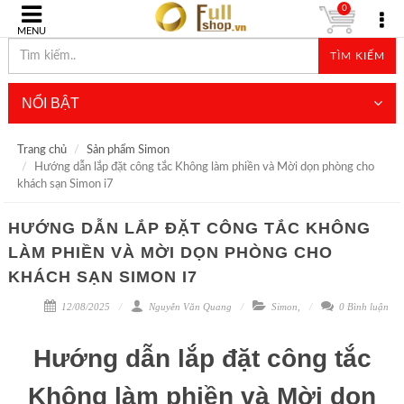
0
MENU
TÌM KIẾM
NỔI BẬT
Trang chủ
Sản phẩm Simon
Hướng dẫn lắp đặt công tắc Không làm phiền và Mời dọn phòng cho
khách sạn Simon i7
HƯỚNG DẪN LẮP ĐẶT CÔNG TẮC KHÔNG
LÀM PHIỀN VÀ MỜI DỌN PHÒNG CHO
KHÁCH SẠN SIMON I7
12/08/2025
Nguyễn Văn Quang
Simon
,
0 Bình luận
Hướng dẫn lắp đặt công tắc
Không làm phiền và Mời dọn