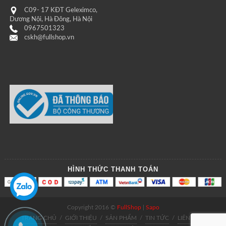
C09- 17 KĐT Geleximco,
Dương Nội, Hà Đông, Hà Nội
0967501323
cskh@fullshop.vn
HÌNH THỨC THANH TOÁN
Copyright 2016 ©
FullShop
|
Sapo
TRANG CHỦ
/
GIỚI THIỆU
/
SẢN PHẨM
/
TIN TỨC
/
LIÊN HỆ
/