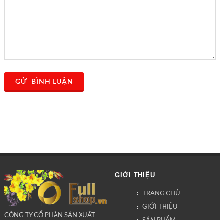
GỬI BÌNH LUẬN
GIỚI THIỆU
TRANG CHỦ
GIỚI THIỆU
CÔNG TY CỔ PHẦN SẢN XUẤT