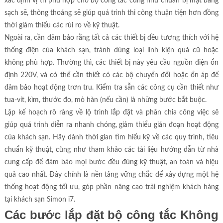
xác định vị trí phù hợp cho bộ công tắc cũng như chuẩn bị mặt bằng
sạch sẽ, thông thoáng sẽ giúp quá trình thi công thuận tiện hơn đồng
thời giảm thiểu các rủi ro về kỹ thuật.
Ngoài ra, cần đảm bảo rằng tất cả các thiết bị đều tương thích với hệ
thống điện của khách sạn, tránh dùng loại linh kiện quá cũ hoặc
không phù hợp. Thường thì, các thiết bị này yêu cầu nguồn điện ổn
định 220V, và có thể cần thiết có các bộ chuyển đổi hoặc ổn áp để
đảm bảo hoạt động trơn tru. Kiểm tra sẵn các công cụ cần thiết như
tua-vít, kìm, thước đo, mỏ hàn (nếu cần) là những bước bắt buộc.
Lập kế hoạch rõ ràng về lộ trình lắp đặt và phân chia công việc sẽ
giúp quá trình diễn ra nhanh chóng, giảm thiểu gián đoạn hoạt động
của khách sạn. Hãy dành thời gian tìm hiểu kỹ về các quy trình, tiêu
chuẩn kỹ thuật, cũng như tham khảo các tài liệu hướng dẫn từ nhà
cung cấp để đảm bảo mọi bước đều đúng kỹ thuật, an toàn và hiệu
quả cao nhất. Đây chính là nền tảng vững chắc để xây dựng một hệ
thống hoạt động tối ưu, góp phần nâng cao trải nghiệm khách hàng
tại khách sạn Simon i7.
Các bước lắp đặt bộ công tắc Không