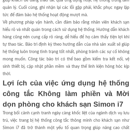
giúp khách dễ dàng thao tác qua ứng dụng hoặc hệ thống trung tâm
quản lý. Cuối cùng, ghi nhận lại các lỗi gặp phải, khắc phục ngay lập
tức để đảm bảo hệ thống hoạt động mượt mà.
Về phương pháp vận hành, cần đảm bảo rằng nhân viên khách sạn
hiểu rõ và nhất quán trong cách sử dụng hệ thống. Hướng dẫn khách
hàng cũng nên cung cấp rõ ràng, dễ hiểu để họ cảm thấy tiện lợi khi
tự thao tác. Bảo trì định kỳ theo hướng dẫn của nhà sản xuất sẽ giúp
hệ thống luôn trong tình trạng tốt nhất, phòng tránh các sự cố không
mong muốn. Công tác bảo trì có thể bao gồm kiểm tra kết nối, vệ
sinh thiết bị, cập nhật phần mềm và thay thế linh kiện hỏng hóc kịp
thời.
Lợi ích của việc ứng dụng hệ thống
công tắc Không làm phiền và Mời
dọn phòng cho khách sạn Simon i7
Trong bối cảnh cạnh tranh ngày càng khốc liệt của ngành dịch vụ lưu
trú, việc trang bị hệ thống công tắc thông minh cho khách sạn như
Simon i7 đã trở thành một yếu tố quan trọng giúp nâng cao chất