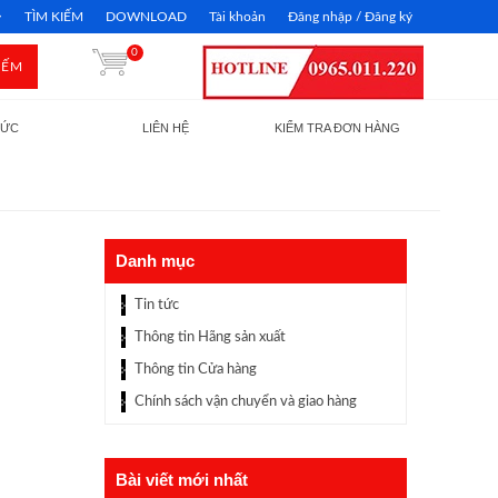
TÌM KIẾM
DOWNLOAD
Tài khoản
Đăng nhập / Đăng ký
0
IẾM
TỨC
LIÊN HỆ
KIỂM TRA ĐƠN HÀNG
Danh mục
Tin tức
Thông tin Hãng sản xuất
Thông tin Cửa hàng
Chính sách vận chuyển và giao hàng
Bài viết mới nhất