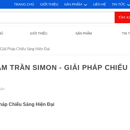
TRANG CHỦ
GIỚI THIỆU
SẢN PHẨM
LIÊN HỆ
TIN TỨC
TÌM K
HỦ
GIỚI THIỆU
SẢN PHẨM
TIN 
iải Pháp Chiếu Sáng Hiện Đại
 TRẦN SIMON - GIẢI PHÁP CHIẾU
uận
háp Chiếu Sáng Hiện Đại