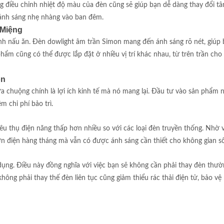
ăng điều chỉnh nhiệt độ màu của đèn cũng sẽ giúp bạn dễ dàng thay đổi t
ánh sáng nhẹ nhàng vào ban đêm.
 Miệng
ình nấu ăn. Đèn dowlight âm trần Simon mang đến ánh sáng rõ nét, giúp
phẩm cũng có thể được lắp đặt ở nhiều vị trí khác nhau, từ trên trần cho
on
 chuộng chính là lợi ích kinh tế mà nó mang lại. Đầu tư vào sản phẩm 
m chi phí bảo trì.
êu thụ điện năng thấp hơn nhiều so với các loại đèn truyền thống. Nhờ v
n điện hàng tháng mà vẫn có được ánh sáng cần thiết cho không gian s
dụng. Điều này đồng nghĩa với việc bạn sẽ không cần phải thay đèn thườ
 không phải thay thế đèn liên tục cũng giảm thiểu rác thải điện tử, bảo vệ