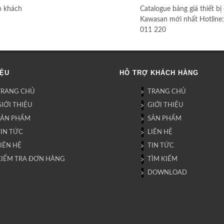
o khách
Catalogue bảng giá thiết bị
Kawasan mới nhất Hotline
011 220
IỆU
HỖ TRỢ KHÁCH HÀNG
TRANG CHỦ
TRANG CHỦ
IỚI THIỆU
GIỚI THIỆU
SẢN PHẨM
SẢN PHẨM
TIN TỨC
LIÊN HỆ
IÊN HỆ
TIN TỨC
KIỂM TRA ĐƠN HÀNG
TÌM KIẾM
DOWNLOAD