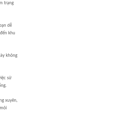
âm trạng
 bạn dễ
 đến khu
này không
iệc sử
ống.
ng xuyên,
 môi