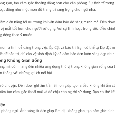
hông gian, tạo cảm giác thoáng đãng hơn cho căn phòng. Sự tinh tế trong 
oạt động như một món đồ trang trí sang trọng cho ngôi nhà.
kiệm điện năng tối ưu trong khi vẫn đảm bảo độ sáng mạnh mẽ. Đèn dow
vệ mắt tốt hơn cho người sử dụng. Với sự linh hoạt trong việc điều chỉn
ng động theo ý muốn.
n là tính dễ dàng trong việc lắp đặt và bảo trì. Bạn có thể tự lắp đặt 
ễ để bảo trì, chỉ cần vệ sinh định kỳ để đảm bảo đèn luôn sáng đẹp như
ong Không Gian Sống
áng mà còn mang đến nhiều ứng dụng thú vị trong không gian sống của 
 thống với những lợi ích nổi bật.
trò chuyện. Đèn dowlight âm trần Simon giúp tạo ra bầu không khí ấm c
phẩm tạo cảm giác thoải mái và dễ chịu cho người sử dụng. Bạn có thể kế
iệc
 phòng ngủ. Ánh sáng từ đèn giúp làm dịu không gian, tạo cảm giác bình