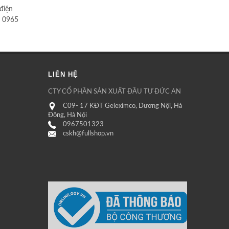
 điện
: 0965
LIÊN HỆ
CTY CỔ PHẦN SẢN XUẤT ĐẦU TƯ ĐỨC AN
C09- 17 KĐT Geleximco, Dương Nội, Hà
Đông, Hà Nội
0967501323
cskh@fullshop.vn