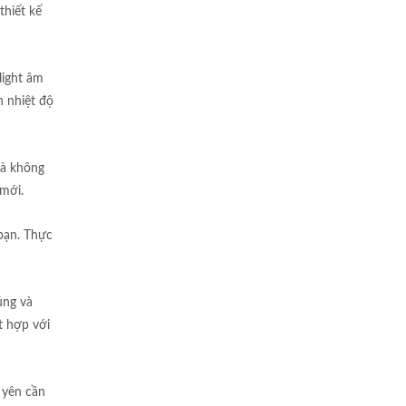
thiết kế
light âm
h nhiệt độ
mà không
 mới.
bạn. Thực
úng và
t hợp với
 yên cần