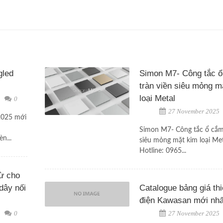
gled
Simon M7- Công tắc 
tràn viền siêu mỏng m
loại Metal
0
27 November 2025
 2025 mới
Simon M7- Công tắc ổ cắm 
n...
siêu mỏng mặt kim loại Me
Hotline: 0965...
từ cho
dây nối
Catalogue bảng giá thi
điện Kawasan mới nhấ
0
27 November 2025