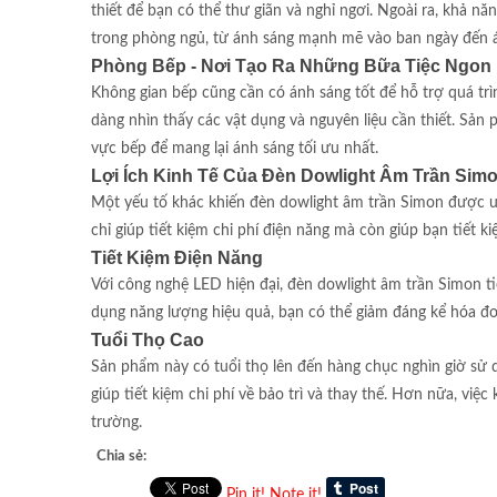
thiết để bạn có thể thư giãn và nghỉ ngơi. Ngoài ra, khả n
trong phòng ngủ, từ ánh sáng mạnh mẽ vào ban ngày đến 
Phòng Bếp - Nơi Tạo Ra Những Bữa Tiệc Ngon
Không gian bếp cũng cần có ánh sáng tốt để hỗ trợ quá tr
dàng nhìn thấy các vật dụng và nguyên liệu cần thiết. Sản 
vực bếp để mang lại ánh sáng tối ưu nhất.
Lợi Ích Kinh Tế Của Đèn Dowlight Âm Trần Sim
Một yếu tố khác khiến đèn dowlight âm trần Simon được ưa
chỉ giúp tiết kiệm chi phí điện năng mà còn giúp bạn tiết kiệ
Tiết Kiệm Điện Năng
Với công nghệ LED hiện đại, đèn dowlight âm trần Simon ti
dụng năng lượng hiệu quả, bạn có thể giảm đáng kể hóa đơ
Tuổi Thọ Cao
Sản phẩm này có tuổi thọ lên đến hàng chục nghìn giờ sử 
giúp tiết kiệm chi phí về bảo trì và thay thế. Hơn nữa, việc
trường.
Chia sẻ:
Pin it!
Note it!