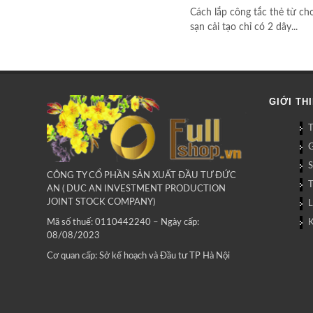
Cách lắp công tắc thẻ từ ch
sạn cải tạo chỉ có 2 dây...
GIỚI TH
G
CÔNG TY CỔ PHẦN SẢN XUẤT ĐẦU TƯ ĐỨC
AN ( DUC AN INVESTMENT PRODUCTION
JOINT STOCK COMPANY)
L
Mã số thuế: 0110442240 – Ngày cấp:
08/08/2023
Cơ quan cấp: Sở kế hoạch và Đầu tư TP Hà Nội