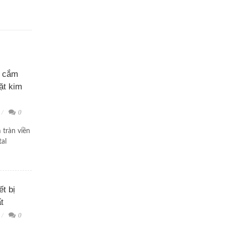
ổ cắm
ặt kim
0
tràn viền
tal
ết bị
t
0