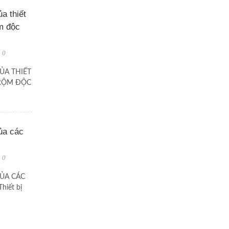
a thiết
m độc
0
ỦA THIẾT
RỘM ĐỘC
ủa các
0
CỦA CÁC
hiết bị