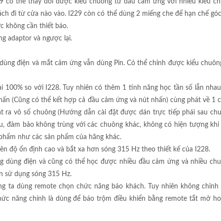
29 có thể thay đổi được kiểu chuông từ đầu cảm ứng với nhiều kiểu c
ch đi từ cửa nào vào. I229 còn có thể dùng 2 miếng che để hạn chế góc
 không cần thiết báo.
g adaptor và ngược lại.
 dùng điện và mắt cảm ứng vẫn dùng Pin. Có thể chỉnh được kiểu chuông
ài 100% so với I228. Tuy nhiên có thêm 1 tính năng học tần số lẫn nhau.
ấn (Cũng có thể kết hợp cả đầu cảm ứng và nút nhấn) cùng phát về 1 c
 ra vô số chuông (Hướng dẫn cài đặt được dán trực tiếp phái sau chu
u, đảm bảo không trùng với các chuông khác, không có hiện tượng khi
n phẩm như các sản phẩm của hãng khác.
n độ ổn định cao và bắt xa hơn sóng 315 Hz theo thiết kế của I228.
ũng dùng điện và cũng có thể học được nhiều đầu cảm ứng và nhiều ch
ẫn sử dụng sóng 315 Hz.
g ta dùng remote chọn chức năng báo khách. Tuy nhiên không chỉnh
chức năng chính là dùng để báo trộm điều khiển bằng remote tắt mở h