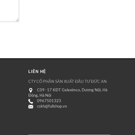
LIÊN HỆ
CTY CỔ PHẦN SẢN XUẤT ĐẦU TƯ ĐỨC AN
C09- 17 KĐT Geleximco, Dương Nội, Hà
Đông, Hà Nội
0967501323
cskh@fullshop.vn