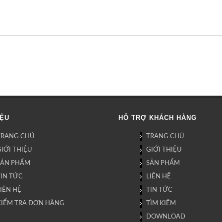
IỆU
HỖ TRỢ KHÁCH HÀNG
TRANG CHỦ
TRANG CHỦ
IỚI THIỆU
GIỚI THIỆU
SẢN PHẨM
SẢN PHẨM
TIN TỨC
LIÊN HỆ
IÊN HỆ
TIN TỨC
KIỂM TRA ĐƠN HÀNG
TÌM KIẾM
DOWNLOAD