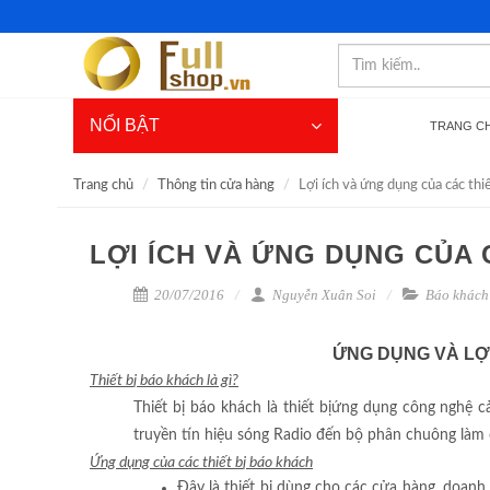
NỔI BẬT
TRANG C
Trang chủ
Thông tin cửa hàng
Lợi ích và ứng dụng của các thi
LỢI ÍCH VÀ ỨNG DỤNG CỦA 
20/07/2016
Nguyễn Xuân Soi
Báo khách
ỨNG DỤNG VÀ LỢI
Thi
ế
t b
ị
b
á
o kh
á
ch l
à
g
ì
?
Thiết bị báo khách là thiết bịứng dụng công nghệ 
truyền tín hiệu sóng Radio đến bộ phân chuông là
Ứ
ng d
ụ
ng c
ủ
a c
á
c thi
ế
t b
ị
b
á
o kh
á
ch
Đây là thiết bị dùng cho các cửa hàng, doanh n