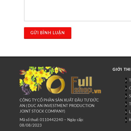
GỬI BÌNH LUẬN
GIỚI TH
G
CÔNG TY CỔ PHẦN SẢN XUẤT ĐẦU TƯ ĐỨC
AN ( DUC AN INVESTMENT PRODUCTION
JOINT STOCK COMPANY)
L
Mã số thuế: 0110442240 – Ngày cấp:
08/08/2023