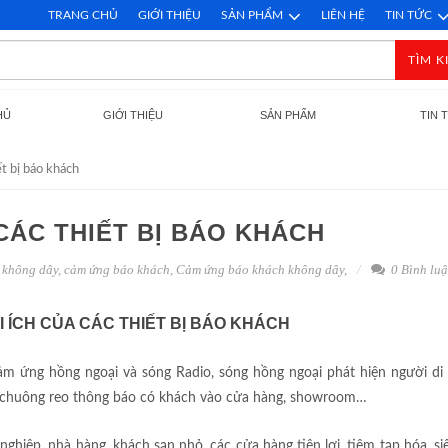
TRANG CHỦ
GIỚI THIỆU
SẢN PHẨM
LIÊN HỆ
TIN TỨC
TÌM K
HỦ
GIỚI THIỆU
SẢN PHẨM
TIN 
ết bị báo khách
CÁC THIẾT BỊ BÁO KHÁCH
 không dây
,
cảm ứng báo khách
,
Cảm ứng báo khách không dây
,
0 Bình lu
 ÍCH CỦA CÁC THIẾT BỊ BÁO KHÁCH
cảm ứng hồng ngoại và sóng Radio, sóng hồng ngoại phát hiện người di
m chuông reo thông báo có khách vào cửa hàng, showroom…
ghiệp, nhà hàng, khách sạn nhỏ, các cửa hàng tiện lợi, tiệm tạp hóa, siê