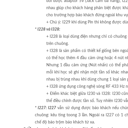
đổi được adaptor 5V (Jack cắm đa năng), I2
nhau giúp cho khách hàng phân biệt được khá
cho trường hợp báo khách đứng ngoài khu vực
+ Chú ý: I229 khi dùng Pin thì không được dùn
* I228 và I328:
+ I228 là loại dùng điện nhưng chỉ có chuông
trên chuông.
+ I328 là sản phẩm có thiết kế giống bên ngo
có thể học thêm 4 đầu cảm ứng hoặc 4 nút nh
Nhưng 1 đầu cảm ứng (Nút nhấn) có thể phát
mỗi khi học sẽ ghi nhận một tần số khác nha
nhau bị trùng nhau khi dùng chung 1 loại sả
+ I328 ứng dụng công nghệ sóng RF 433 Hz nê
+ Điểm khác biệt giữa I230 và I328: I230 c
thể điều chỉnh được tần số. Tuy nhiên I230 v
* I227: I227
vẫn sử dụng được báo khách nếu chún
chuông: kêu ting toong 3 lần. Ngoài ra I227 có 1 
chế độ báo trộm báo khách từ xa.