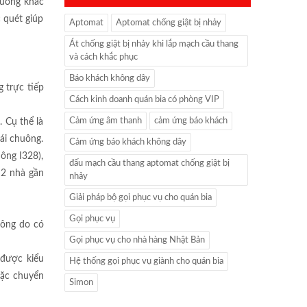
huông khác
 quét giúp
Aptomat
Aptomat chống giật bị nhảy
Át chống giật bị nhảy khi lắp mạch cầu thang
và cách khắc phục
Báo khách không dây
 trực tiếp
Cách kinh doanh quán bia có phòng VIP
Cảm ứng âm thanh
cảm ứng báo khách
 Cụ thể là
ái chuông.
Cảm ứng báo khách không dây
ông I328),
đấu mạch cầu thang aptomat chống giật bị
 2 nhà gần
nhảy
Giải pháp bộ gọi phục vụ cho quán bia
Gọi phục vụ
uông do có
Gọi phục vụ cho nhà hàng Nhật Bản
 được kiểu
Hệ thống gọi phục vụ giành cho quán bia
oặc chuyển
Simon