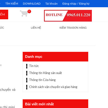
TÌM KIẾM
DOWNLOAD
Tài khoản
Đăng nhập / Đăng ký
0
IẾM
TỨC
LIÊN HỆ
KIỂM TRA ĐƠN HÀNG
Danh mục
ận
Tin tức
Thông tin Hãng sản xuất
Thông tin Cửa hàng
Chính sách vận chuyển và giao hàng
 chuyển và
Bài viết mới nhất
u thị mini,