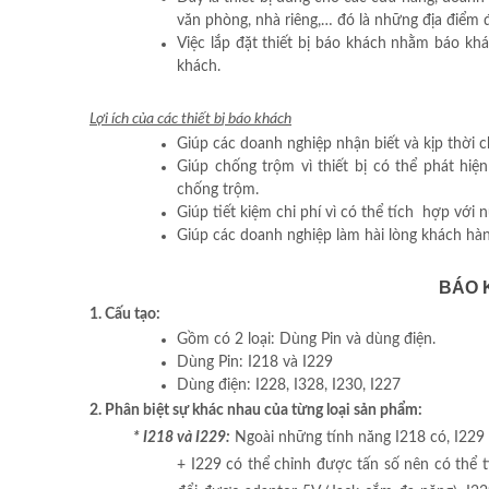
văn phòng, nhà riêng,… đó là những địa điểm đ
Việc lắp đặt thiết bị báo khách nhằm báo kh
khách.
L
ợ
i
í
ch c
ủ
a c
á
c thi
ế
t b
ị
b
á
o kh
á
ch
Giúp các doanh nghiệp nhận biết và kịp thời
Giúp chống trộm vì thiết bị có thể phát hiệ
chống trộm.
Giúp tiết kiệm chi phí vì có thể tích hợp với
Giúp các doanh nghiệp làm hài lòng khách hàn
BÁO 
1. Cấu tạo:
Gồm có 2 loại: Dùng Pin và dùng điện.
Dùng Pin: I218 và I229
Dùng điện: I228, I328, I230, I227
2. Phân biệt sự khác nhau của từng loại sản phẩm:
* I218 và I229:
Ngoài những tính năng I218 có, I229
+ I229 có thể chỉnh được tấn số nên có thể