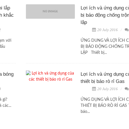
i lắp
Lợi ích và ứng dụng củ
h khắc
bị báo động chống trộ
lập
2
20 July 2016
ạm với
ỨNG DUNG VÀ LỢI ÍCH C
đấu
BỊ BÁO ĐỘNG CHỐNG T
LẬP Thiết bị...
a bóng
Lợi ích và ứng dụng c
thiết bị báo rò rỉ Gas
0
20 July 2016
 gì?
ỨNG DỤNG VÀ LỢI ÍCH 
 các...
THIẾT BỊ BÁO RÒ RỈ GAS T
báo...