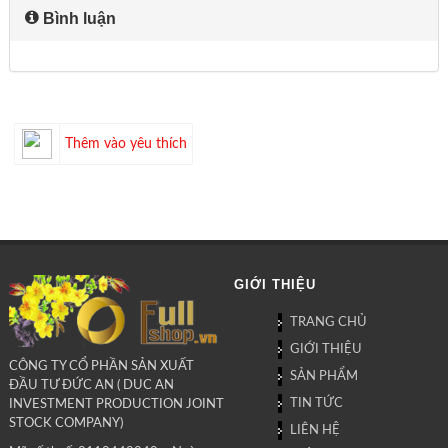
Bình luận
Thêm vào yêu thích
GIỚI THIỆU
TRANG CHỦ
GIỚI THIỆU
CÔNG TY CỔ PHẦN SẢN XUẤT
SẢN PHẨM
ĐẦU TƯ ĐỨC AN ( DUC AN
TIN TỨC
INVESTMENT PRODUCTION JOINT
STOCK COMPANY)
LIÊN HỆ