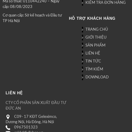
Mã số thuế: 0110442240 – Ngày
KIỂM TRA ĐƠN HÀNG
cấp: 08/08/2023
Cơ quan cấp: Sở kế hoạch và Đầu tư
HỖ TRỢ KHÁCH HÀNG
TP Hà Nội
TRANG CHỦ
GIỚI THIỆU
SẢN PHẨM
LIÊN HỆ
TIN TỨC
TÌM KIẾM
DOWNLOAD
LIÊN HỆ
CTY CỔ PHẦN SẢN XUẤT ĐẦU TƯ
ĐỨC AN
C09- 17 KĐT Geleximco,
Dương Nội, Hà Đông, Hà Nội
0967501323