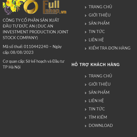
TRANG CHỦ
GIỚI THIỆU
CÔNG TY CỔ PHẦN SẢN XUẤT
SẢN PHẨM
ĐẦU TƯ ĐỨC AN ( DUC AN
TIN TỨC
INVESTMENT PRODUCTION JOINT
STOCK COMPANY)
LIÊN HỆ
Mã số thuế: 0110442240 – Ngày
KIỂM TRA ĐƠN HÀNG
cấp: 08/08/2023
Cơ quan cấp: Sở kế hoạch và Đầu tư
HỖ TRỢ KHÁCH HÀNG
TP Hà Nội
TRANG CHỦ
GIỚI THIỆU
SẢN PHẨM
LIÊN HỆ
TIN TỨC
TÌM KIẾM
DOWNLOAD