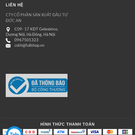
LIÊN HỆ
CTY CỔ PHẦN SẢN XUẤT ĐẦU TƯ
ĐỨC AN
C09- 17 KĐT Geleximco,
Dương Nội, Hà Đông, Hà Nội
0967501323
cskh@fullshop.vn
HÌNH THỨC THANH TOÁN