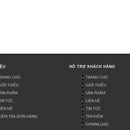
IỆU
HỖ TRỢ KHÁCH HÀNG
TRANG CHỦ
TRANG CHỦ
IỚI THIỆU
GIỚI THIỆU
SẢN PHẨM
SẢN PHẨM
TIN TỨC
LIÊN HỆ
IÊN HỆ
TIN TỨC
KIỂM TRA ĐƠN HÀNG
TÌM KIẾM
DOWNLOAD