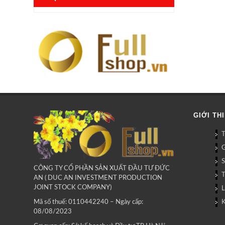
GIỚI TH
G
CÔNG TY CỔ PHẦN SẢN XUẤT ĐẦU TƯ ĐỨC
AN ( DUC AN INVESTMENT PRODUCTION
JOINT STOCK COMPANY)
L
Mã số thuế: 0110442240 – Ngày cấp:
08/08/2023