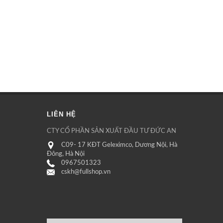
LIÊN HỆ
CTY CỔ PHẦN SẢN XUẤT ĐẦU TƯ ĐỨC AN
C09- 17 KĐT Geleximco, Dương Nội, Hà
Đông, Hà Nội
0967501323
cskh@fullshop.vn