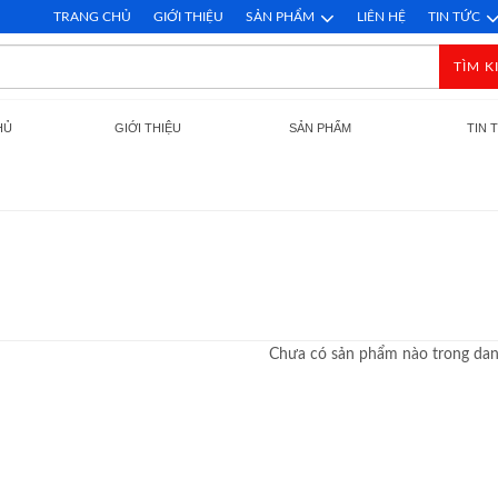
TRANG CHỦ
GIỚI THIỆU
SẢN PHẨM
LIÊN HỆ
TIN TỨC
TÌM K
HỦ
GIỚI THIỆU
SẢN PHẨM
TIN 
Chưa có sản phẩm nào trong da