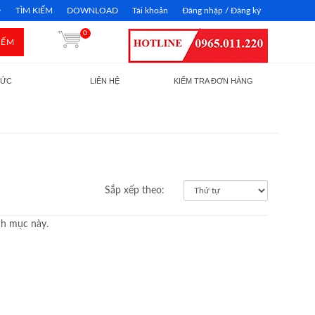
TÌM KIẾM
DOWNLOAD
Tài khoản
Đăng nhập / Đăng ký
0
IẾM
TỨC
LIÊN HỆ
KIỂM TRA ĐƠN HÀNG
Sắp xếp theo:
nh mục này.