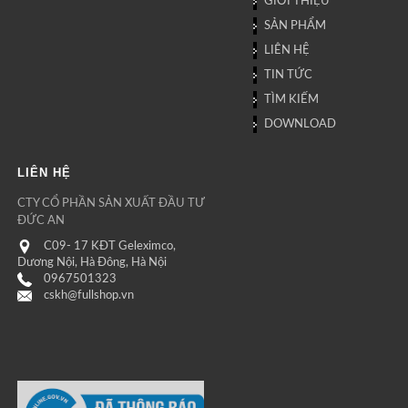
GIỚI THIỆU
SẢN PHẨM
LIÊN HỆ
TIN TỨC
TÌM KIẾM
DOWNLOAD
LIÊN HỆ
CTY CỔ PHẦN SẢN XUẤT ĐẦU TƯ
ĐỨC AN
C09- 17 KĐT Geleximco,
Dương Nội, Hà Đông, Hà Nội
0967501323
cskh@fullshop.vn