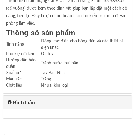
- Module ổ cắm mạng Cat 6 và TV màu trắng Simon S6 585302
(đế vuông) được kèm theo đinh vít, giúp bạn lắp đặt một cách dễ
dàng, tiện lợi. Đây là lựa chọn hoàn hảo cho kiến trúc nhà ở, văn
phòng làm việc.
Thông số sản phẩm
Đóng, mở điện cho bóng đèn và các thiết bị
Tính năng
điện khác
Phụ kiện đi kèm
Đinh vít
Hướng dẫn bảo
Tránh nước, bụi bẩn
quản
Xuất xứ
Tây Ban Nha
Màu sắc
Trắng
Chất liệu
Nhựa, kim loại
Bình luận