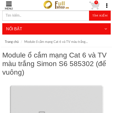
0
MENU
TÌM KIẾM
NỔI BẬT
Trang chủ
Module ổ cắm mạng Cat 6 và TV màu trắng...
Module ổ cắm mạng Cat 6 và TV
màu trắng Simon S6 585302 (đế
vuông)