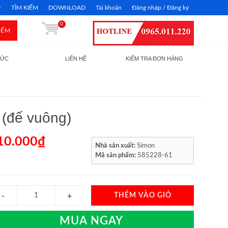
TÌM KIẾM
DOWNLOAD
Tài khoản
Đăng nhập / Đăng ký
0
IẾM
TỨC
LIÊN HỆ
KIỂM TRA ĐƠN HÀNG
(đế vuông)
10.000₫
Nhà sản xuất:
Simon
Mã sản phẩm:
585228-61
THÊM VÀO GIỎ
MUA NGAY