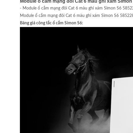
Module ổ cắm mạng đôi Cat 6 màu ghi xám Simon 
- Module ổ cắm mạng đôi Cat 6 màu ghi xám Simon S6 585228-
Module ổ cắm mạng đôi Cat 6 màu ghi xám Simon S6 585228-61
Bảng giá công tắc ổ cắm Simon S6: