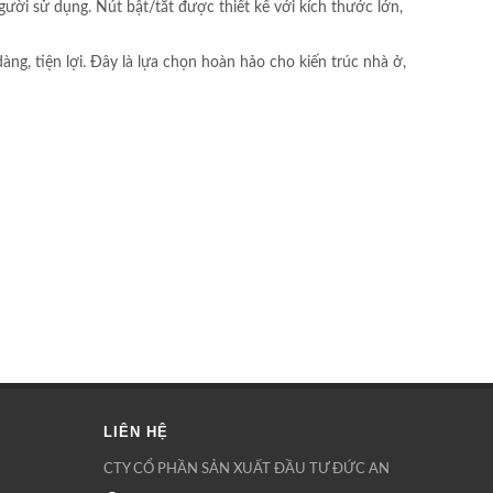
ười sử dụng. Nút bật/tắt được thiết kế với kích thước lớn,
g, tiện lợi. Đây là lựa chọn hoàn hảo cho kiến trúc nhà ở,
LIÊN HỆ
CTY CỔ PHẦN SẢN XUẤT ĐẦU TƯ ĐỨC AN