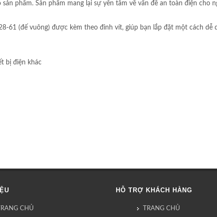
o sản phẩm. Sản phẩm mang lại sự yên tâm về vấn đề an toàn điện cho ng
1 (đế vuông) được kèm theo đinh vít, giúp bạn lắp đặt một cách dễ dàn
t bị điện khác
IỆU
HỖ TRỢ KHÁCH HÀNG
TRANG CHỦ
TRANG CHỦ