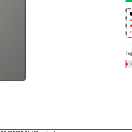
h
t
Q
Tag
Ổ