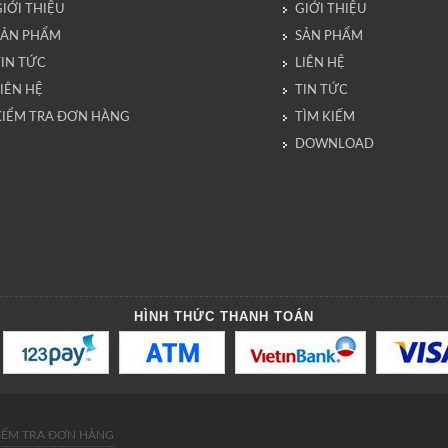
IỚI THIỆU
GIỚI THIỆU
SẢN PHẨM
SẢN PHẨM
TIN TỨC
LIÊN HỆ
IÊN HỆ
TIN TỨC
KIỂM TRA ĐƠN HÀNG
TÌM KIẾM
DOWNLOAD
HÌNH THỨC THANH TOÁN
IỂM TRA ĐƠN HÀNG