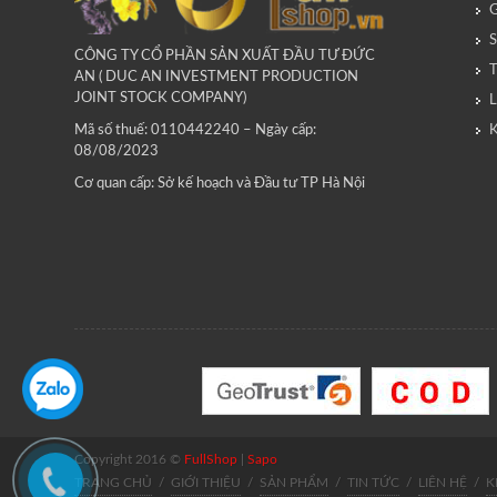
G
CÔNG TY CỔ PHẦN SẢN XUẤT ĐẦU TƯ ĐỨC
AN ( DUC AN INVESTMENT PRODUCTION
JOINT STOCK COMPANY)
L
Mã số thuế: 0110442240 – Ngày cấp:
08/08/2023
Cơ quan cấp: Sở kế hoạch và Đầu tư TP Hà Nội
Copyright 2016 ©
FullShop
|
Sapo
TRANG CHỦ
/
GIỚI THIỆU
/
SẢN PHẨM
/
TIN TỨC
/
LIÊN HỆ
/
K