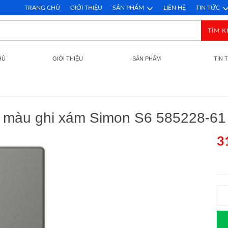
TRANG CHỦ
GIỚI THIỆU
SẢN PHẨM
LIÊN HỆ
TIN TỨC
TÌM K
HỦ
GIỚI THIỆU
SẢN PHẨM
TIN 
 màu ghi xám Simon S6 585228-61 
3