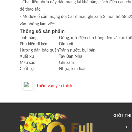
- Chất liệu nhựa dày dặn mang lại khả năng cách điện cao ch
dễ thao tác.
- Module ổ cắm mạng đôi Cat 6 màu ghi xám Simon S6 585228-6
văn phòng làm việc.
Thông số sản phẩm
Tính năng
Đóng, mở điện cho bóng đèn và các thiế
Phụ kiện đi kèm
Đinh vít
Hướng dẫn bảo quản
Tránh nước, bụi bẩn
Xuất xứ
Tây Ban Nha
Màu sắc
Ghi xám
Chất liệu
Nhựa, kim loại
Thêm vào yêu thích
GIỚI TH