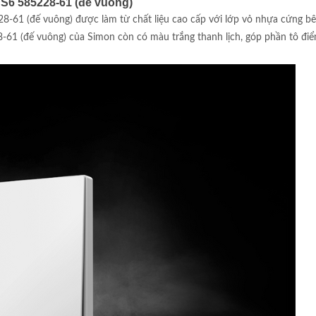
S6 585228-61 (đế vuông)
61 (đế vuông) được làm từ chất liệu cao cấp với lớp vỏ nhựa cứng bên n
 (đế vuông) của Simon còn có màu trắng thanh lịch, góp phần tô điểm 