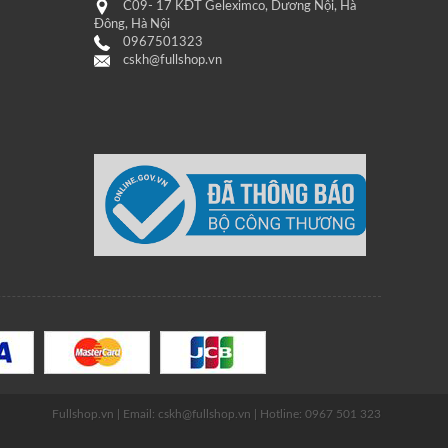
C09- 17 KĐT Geleximco, Dương Nội, Hà
Đông, Hà Nội
0967501323
cskh@fullshop.vn
Fullshop.vn | Email: cskh@fullshop.vn | Hotline: 0967 501 323