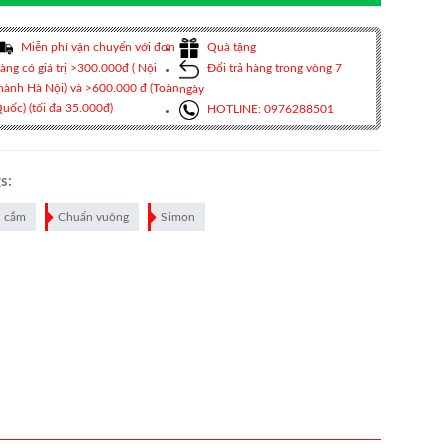
Miễn phí vận chuyển với đơn
Quà tặng
àng có giá trị >300.000đ ( Nội
Đổi trả hàng trong vòng 7
hành Hà Nội) và >600.000 đ (Toàn
ngày
uốc) (tối đa 35.000đ)
HOTLINE: 0976288501
s:
 cắm
Chuẩn vuông
Simon