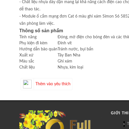
- Chất liệu nhựa dày dặn mang lại khả năng cách điện cao ch
dễ thao tác.
- Module ổ cắm mạng đơn Cat 6 màu ghi xám Simon S6 585218-
văn phòng làm việc.
Thông số sản phẩm
Tính năng
Đóng, mở điện cho bóng đèn và các thiế
Phụ kiện đi kèm
Đinh vít
Hướng dẫn bảo quản
Tránh nước, bụi bẩn
Xuất xứ
Tây Ban Nha
Màu sắc
Ghi xám
Chất liệu
Nhựa, kim loại
Thêm vào yêu thích
GIỚI TH