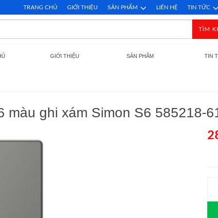
TRANG CHỦ
GIỚI THIỆU
SẢN PHẨM
LIÊN HỆ
TIN TỨC
TÌM K
HỦ
GIỚI THIỆU
SẢN PHẨM
TIN 
6 màu ghi xám Simon S6 585218-61
2