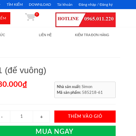
TÌM KIẾM
DOWNLOAD
Tài khoản
Đăng nhập / Đăng ký
0
IẾM
TỨC
LIÊN HỆ
KIỂM TRA ĐƠN HÀNG
 (đế vuông)
80.000₫
Nhà sản xuất:
Simon
Mã sản phẩm:
585218-61
THÊM VÀO GIỎ
MUA NGAY