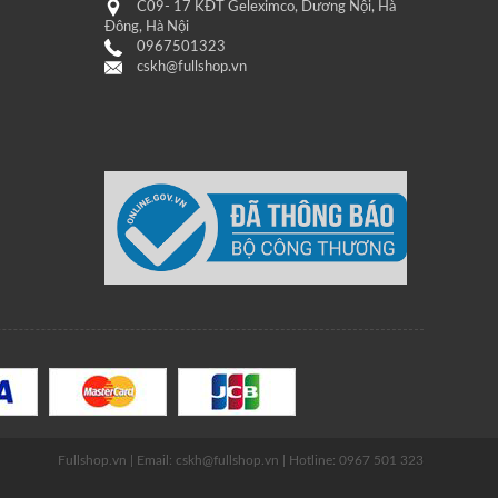
C09- 17 KĐT Geleximco, Dương Nội, Hà
Đông, Hà Nội
0967501323
cskh@fullshop.vn
Fullshop.vn | Email: cskh@fullshop.vn | Hotline: 0967 501 323