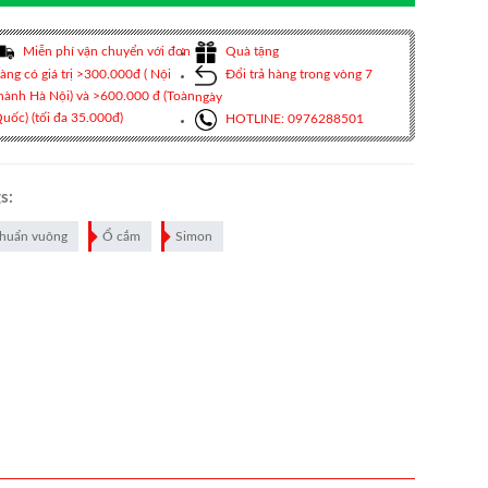
Miễn phí vận chuyển với đơn
Quà tặng
àng có giá trị >300.000đ ( Nội
Đổi trả hàng trong vòng 7
hành Hà Nội) và >600.000 đ (Toàn
ngày
uốc) (tối đa 35.000đ)
HOTLINE: 0976288501
s:
huẩn vuông
Ổ cắm
Simon