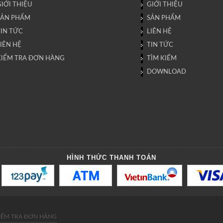
IỚI THIỆU
GIỚI THIỆU
SẢN PHẨM
SẢN PHẨM
TIN TỨC
LIÊN HỆ
IÊN HỆ
TIN TỨC
KIỂM TRA ĐƠN HÀNG
TÌM KIẾM
DOWNLOAD
HÌNH THỨC THANH TOÁN
IỂM TRA ĐƠN HÀNG