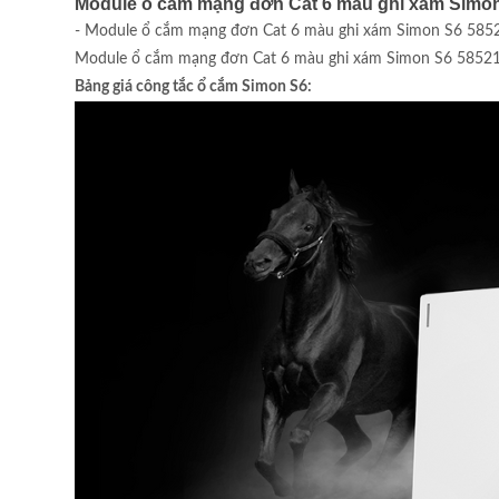
Module ổ cắm mạng đơn Cat 6 màu ghi xám Simon
- Module ổ cắm mạng đơn Cat 6 màu ghi xám Simon S6 585218-
Module ổ cắm mạng đơn Cat 6 màu ghi xám Simon S6 585218-6
Bảng giá công tắc ổ cắm Simon S6: