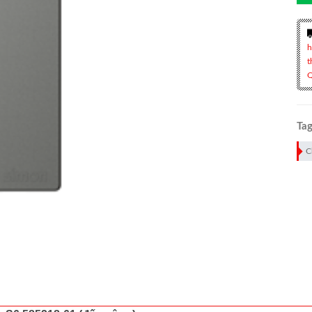
h
t
Q
Tag
C