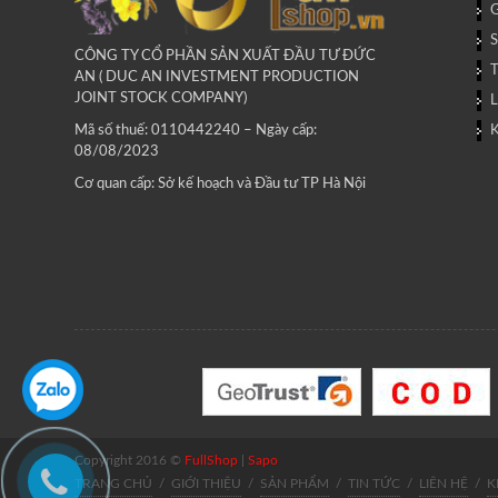
G
CÔNG TY CỔ PHẦN SẢN XUẤT ĐẦU TƯ ĐỨC
AN ( DUC AN INVESTMENT PRODUCTION
JOINT STOCK COMPANY)
L
Mã số thuế: 0110442240 – Ngày cấp:
08/08/2023
Cơ quan cấp: Sở kế hoạch và Đầu tư TP Hà Nội
Copyright 2016 ©
FullShop
|
Sapo
TRANG CHỦ
/
GIỚI THIỆU
/
SẢN PHẨM
/
TIN TỨC
/
LIÊN HỆ
/
K