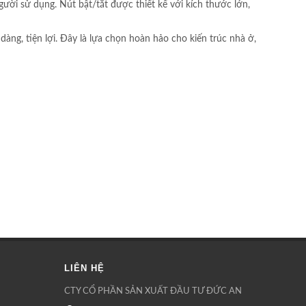
ười sử dụng. Nút bật/tắt được thiết kế với kích thước lớn,
g, tiện lợi. Đây là lựa chọn hoàn hảo cho kiến trúc nhà ở,
LIÊN HỆ
CTY CỔ PHẦN SẢN XUẤT ĐẦU TƯ ĐỨC AN