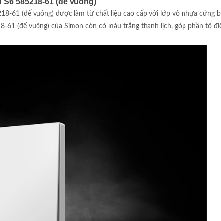
 S6 585218-61 (đế vuông)
61 (đế vuông) được làm từ chất liệu cao cấp với lớp vỏ nhựa cứng bên 
1 (đế vuông) của Simon còn có màu trắng thanh lịch, góp phần tô điểm