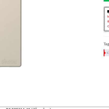
h
t
Q
Tag
C