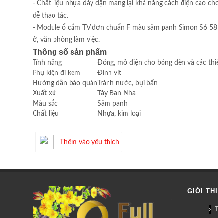
- Chất liệu nhựa dày dặn mang lại khả năng cách điện cao ch
dễ thao tác.
- Module ổ cắm TV đơn chuẩn F màu sâm panh Simon S6 585114
ở, văn phòng làm việc.
Thông số sản phẩm
Tính năng
Đóng, mở điện cho bóng đèn và các thiế
Phụ kiện đi kèm
Đinh vít
Hướng dẫn bảo quản
Tránh nước, bụi bẩn
Xuất xứ
Tây Ban Nha
Màu sắc
Sâm panh
Chất liệu
Nhựa, kim loại
Thêm vào yêu thích
GIỚI TH