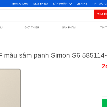
TRANG CHỦ
GIỚI THIỆU
SẢN PHẨM
LIÊN HỆ
TIN TỨC
TÌM K
HỦ
GIỚI THIỆU
SẢN PHẨM
TIN 
F màu sâm panh Simon S6 585114-
2