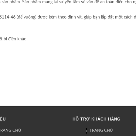
o sản phẩm. Sản phẩm mang lại sự yên tâm về vấn đề an toàn điện cho ng
-46 (đế vuông) được kèm theo đinh vít, giúp bạn lắp đặt một cách dễ d
t bị điện khác
IỆU
HỖ TRỢ KHÁCH HÀNG
TRANG CHỦ
TRANG CHỦ