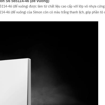
n S6 585114-46 (đế vuông)
-46 (đế vuông) được làm từ chất liệu cao cấp với lớp vỏ nhựa cứng bên
46 (đế vuông) của Simon còn có màu trắng thanh lịch, góp phần tô điể