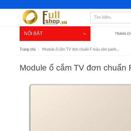
NỔI BẬT
TRANG C
Trang chủ
Module ổ cắm TV đơn chuẩn F màu sâm panh...
Module ổ cắm TV đơn chuẩn 