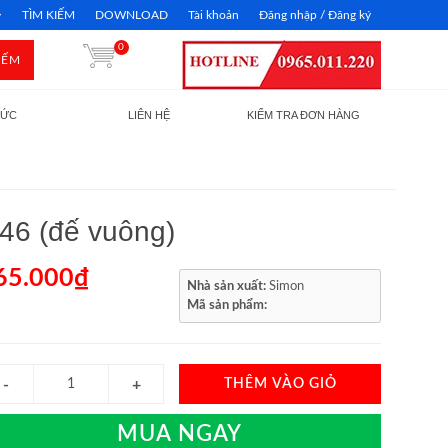
TÌM KIẾM
DOWNLOAD
Tài khoản
Đăng nhập / Đăng ký
0
IẾM
TỨC
LIÊN HỆ
KIỂM TRA ĐƠN HÀNG
46 (đế vuông)
65.000₫
Nhà sản xuất:
Simon
Mã sản phẩm:
THÊM VÀO GIỎ
MUA NGAY