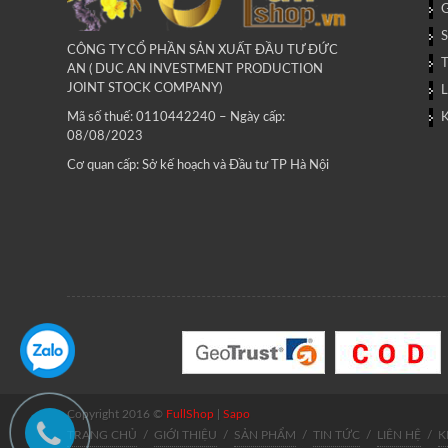
G
CÔNG TY CỔ PHẦN SẢN XUẤT ĐẦU TƯ ĐỨC
AN ( DUC AN INVESTMENT PRODUCTION
JOINT STOCK COMPANY)
L
Mã số thuế: 0110442240 – Ngày cấp:
08/08/2023
Cơ quan cấp: Sở kế hoạch và Đầu tư TP Hà Nội
Copyright 2016 ©
FullShop
|
Sapo
TRANG CHỦ
/
GIỚI THIỆU
/
SẢN PHẨM
/
TIN TỨC
/
LIÊN HỆ
/
K