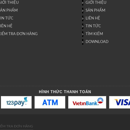
IỚI THIỆU
GIỚI THIỆU
SẢN PHẨM
SẢN PHẨM
TIN TỨC
LIÊN HỆ
IÊN HỆ
TIN TỨC
KIỂM TRA ĐƠN HÀNG
TÌM KIẾM
DOWNLOAD
HÌNH THỨC THANH TOÁN
IỂM TRA ĐƠN HÀNG