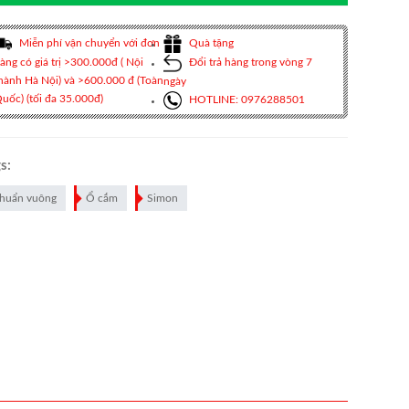
Miễn phí vận chuyển với đơn
Quà tặng
àng có giá trị >300.000đ ( Nội
Đổi trả hàng trong vòng 7
hành Hà Nội) và >600.000 đ (Toàn
ngày
uốc) (tối đa 35.000đ)
HOTLINE: 0976288501
s:
huẩn vuông
Ổ cắm
Simon