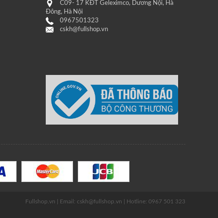
C09- 17 KĐT Geleximco, Dương Nội, Hà
Đông, Hà Nội
0967501323
cskh@fullshop.vn
Fullshop.vn | Email: cskh@fullshop.vn | Hotline: 0967 501 323