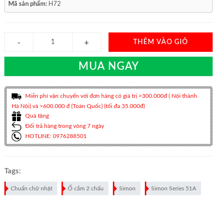
Mã sản phẩm:
H72
THÊM VÀO GIỎ
MUA NGAY
Miễn phí vận chuyển với đơn hàng có giá trị >300.000đ ( Nội thành
Hà Nội) và >600.000 đ (Toàn Quốc) (tối đa 35.000đ)
Quà tặng
Đổi trả hàng trong vòng 7 ngày
HOTLINE: 0976288501
Tags:
Chuẩn chữ nhật
Ổ cắm 2 chấu
Simon
Simon Series 51A