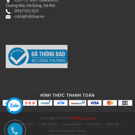
C09- 17 KĐT Geleximco,
Dương Nội, Hà Đông, Hà Nội
0967501323
cskh@fullshop.vn
HÌNH THỨC THANH TOÁN
Copyright 2016 ©
FullShop
|
Sapo
TRANG CHỦ
/
GIỚI THIỆU
/
SẢN PHẨM
/
TIN TỨC
/
LIÊN HỆ
/
KIỂM TRA ĐƠN HÀNG