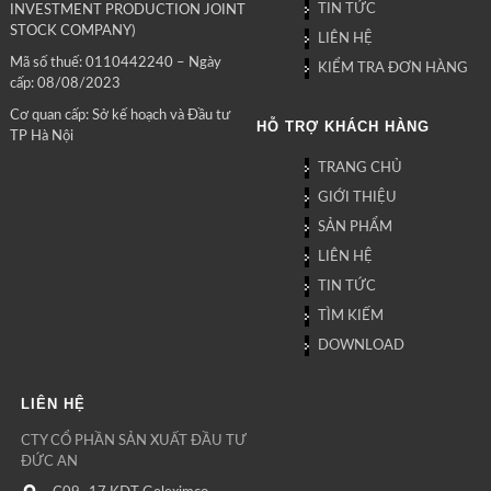
TIN TỨC
INVESTMENT PRODUCTION JOINT
STOCK COMPANY)
LIÊN HỆ
Mã số thuế: 0110442240 – Ngày
KIỂM TRA ĐƠN HÀNG
cấp: 08/08/2023
Cơ quan cấp: Sở kế hoạch và Đầu tư
HỖ TRỢ KHÁCH HÀNG
TP Hà Nội
TRANG CHỦ
GIỚI THIỆU
SẢN PHẨM
LIÊN HỆ
TIN TỨC
TÌM KIẾM
DOWNLOAD
LIÊN HỆ
CTY CỔ PHẦN SẢN XUẤT ĐẦU TƯ
ĐỨC AN