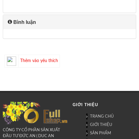
Bình luận
Thêm vào yêu thích
GIỚI THIỆU
TRANG CHỦ
GIỚI THIỆU
CÔNG TY CỔ PHẦN SẢN XUẤT
SẢN PHẨM
ĐẦU TƯ ĐỨC AN ( DUC AN